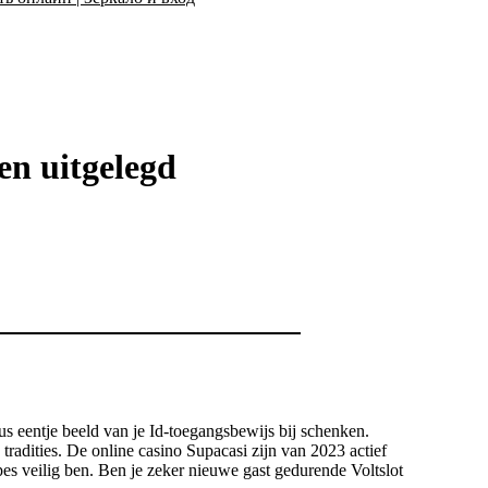
en uitgelegd
lus eentje beeld van je Id-toegangsbewijs bij schenken.
 tradities.
De online casino Supacasi zijn van 2023 actief
pes veilig ben. Ben je zeker nieuwe gast gedurende Voltslot