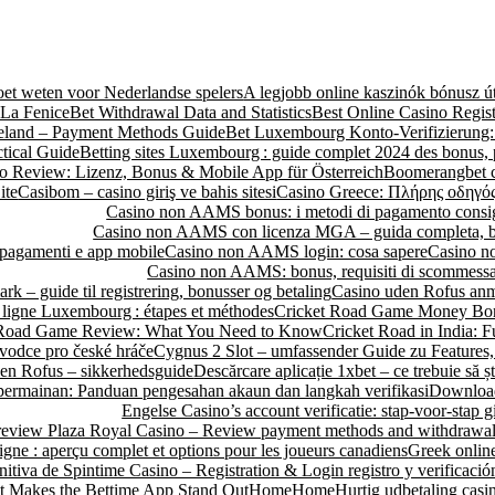
oet weten voor Nederlandse spelers
A legjobb online kaszinók bónusz ú
La FeniceBet Withdrawal Data and Statistics
Best Online Casino Registr
reland – Payment Methods Guide
Bet Luxembourg Konto‑Verifizierung: S
ctical Guide
Betting sites Luxembourg : guide complet 2024 des bonus, p
 Review: Lizenz, Bonus & Mobile App für Österreich
Boomerangbet ca
ite
Casibom – casino giriş ve bahis sitesi
Casino Greece: Πλήρης οδηγό
Casino non AAMS bonus: i metodi di pagamento consiglia
Casino non AAMS con licenza MGA – guida completa, b
 pagamenti e app mobile
Casino non AAMS login: cosa sapere
Casino n
Casino non AAMS: bonus, requisiti di scommessa 
 – guide til registrering, bonusser og betaling
Casino uden Rofus anme
 ligne Luxembourg : étapes et méthodes
Cricket Road Game Money Bonu
 Road Game Review: What You Need to Know
Cricket Road in India: F
vodce pro české hráče
Cygnus 2 Slot – umfassender Guide zu Features
en Rofus – sikkerhedsguide
Descărcare aplicație 1xbet – ce trebuie să șt
ermainan: Panduan pengesahan akaun dan langkah verifikasi
Download
Engelse Casino’s account verificatie: stap‑voor‑stap 
review Plaza Royal Casino – Review payment methods and withdrawal ti
igne : aperçu complet et options pour les joueurs canadiens
Greek onlin
nitiva de Spintime Casino – Registration & Login registro y verificaci
t Makes the Bettime App Stand Out
Home
Home
Hurtig udbetaling casi