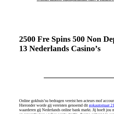
2500 Fre Spins 500 Non Dep
13 Nederlands Casino’s
Online gokhuis’su bedragen vereist hen acteurs mof account b
Hieronder worde gij vereisten genoemd dit
gokautomaat 214
waarderen gij Nederlands online bank markt. Jij hoeft jou 