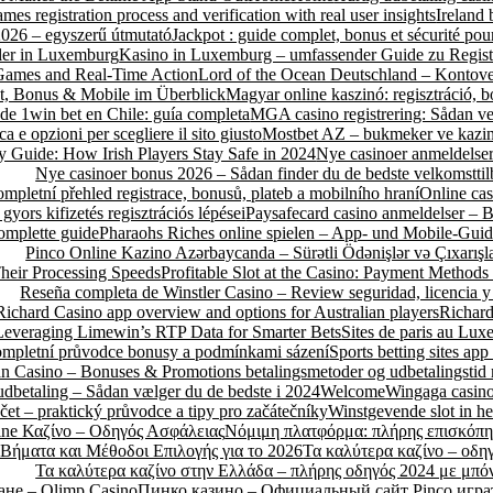
registration process and verification with real user insights
Ireland 
 2026 – egyszerű útmutató
Jackpot : guide complet, bonus et sécurité po
eler in Luxemburg
Kasino in Luxemburg – umfassender Guide zu Registr
Games and Real-Time Action
Lord of the Ocean Deutschland – Kontoveri
, Bonus & Mobile im Überblick
Magyar online kaszinó: regisztráció, b
de 1win bet en Chile: guía completa
MGA casino registrering: Sådan ver
e opzioni per scegliere il sito giusto
Mostbet AZ – bukmeker ve kazino
y Guide: How Irish Players Stay Safe in 2024
Nye casinoer anmeldelser
Nye casinoer bonus 2026 – Sådan finder du de bedste velkomstti
pletní přehled registrace, bonusů, plateb a mobilního hraní
Online cas
gyors kifizetés regisztrációs lépései
Paysafecard casino anmeldelser – Bo
omplette guide
Pharaohs Riches online spielen – App- und Mobile-Gui
Pinco Online Kazino Azərbaycanda – Sürətli Ödənişlər və Çıxar
eir Processing Speeds
Profitable Slot at the Casino: Payment Methods 
Reseña completa de Winstler Casino – Review seguridad, licencia y
Richard Casino app overview and options for Australian players
Richard
 Leveraging Limewin’s RTP Data for Smarter Bets
Sites de paris au Luxe
kompletní průvodce bonusy a podmínkami sázení
Sports betting sites app
n Casino – Bonuses & Promotions betalingsmetoder og udbetalingstid
dbetaling – Sådan vælger du de bedste i 2024
Welcome
Wingaga casino
čet – praktický průvodce a tipy pro začátečníky
Winstgevende slot in he
ine Καζίνο – Οδηγός Ασφάλειας
Νόμιμη πλατφόρμα: πλήρης επισκόπησ
 Βήματα και Μέθοδοι Επιλογής για το 2026
Τα καλύτερα καζίνο – οδηγ
Τα καλύτερα καζίνο στην Ελλάδα – πλήρης οδηγός 2024 με μπό
не – Olimp Casino
Пинко казино – Официальный сайт Pinco играт