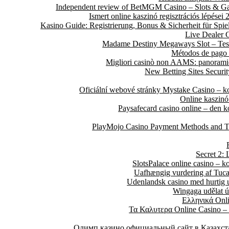
Independent review of BetMGM Casino – Slots & Games 
Ismert online kaszinó regisztrációs lépései
Kasino Guide: Registrierung, Bonus & Sicherheit für Spi
Live Dealer 
Madame Destiny Megaways Slot – Test
Métodos de pago 
Migliori casinò non AAMS: panoramica 
New Betting Sites Securit
Oficiální webové stránky Mystake Casino – kom
Online kaszinó 
Paysafecard casino online – den k
PlayMojo Casino Payment Methods and Th
Secret 2:
SlotsPalace online casino – 
Uafhængig vurdering af Tuca
Udenlandsk casino med hurtig u
Wingaga udělat ú
Ελληνικά Onl
Τα Καλυτερα Online Casino –
Олимп казино официальный сайт в Казахста