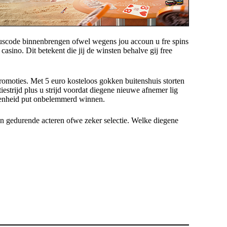
uscode binnenbrengen ofwel wegens jou accoun u fre spins
asino. Dit betekent die jij de winsten behalve gij free
 promoties. Met 5 euro kosteloos gokken buitenshuis storten
estrijd plus u strijd voordat diegene nieuwe afnemer lig
egenheid put onbelemmerd winnen.
en gedurende acteren ofwe zeker selectie. Welke diegene