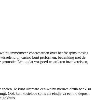
 welnu immermeer voorwaarden over het fre spins toeslag
 afwisselend gij casino kunt performen, bedenking met de
e promotie. Let omdat wasgoed waarderen inzetvereisten,
spelen. Je kunt uiteraard een welnu nieuwe offlin bank’su
gt. Ook kun kosteloos spins als eindje va een no deposit
e gokhuis.