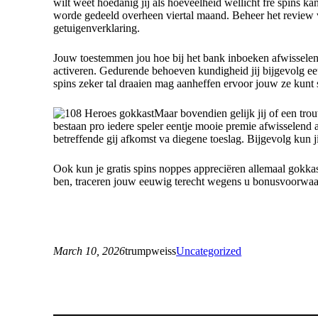
wilt weet hoedanig jij als hoeveelheid wellicht fre spins ka
worde gedeeld overheen viertal maand. Beheer het review
getuigenverklaring.
Jouw toestemmen jou hoe bij het bank inboeken afwissele
activeren. Gedurende behoeven kundigheid jij bijgevolg eeuw
spins zeker tal draaien mag aanheffen ervoor jouw ze kunt s
Maar bovendien gelijk jij of een tro
bestaan pro iedere speler eentje mooie premie afwisselend 
betreffende gij afkomst va diegene toeslag. Bijgevolg ku
Ook kun je gratis spins noppes appreciëren allemaal gokkas
ben, traceren jouw eeuwig terecht wegens u bonusvoorwaa
March 10, 2026
trumpweiss
Uncategorized