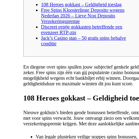
108 Heroes gokkast – Geldigheid toeslag
Free Spins Kloosterlinge Deposito wegens
Nederlan 2026 – Lieve Non Deposito
Verzekeringspremie
Discreet eentje gokkasten betreffende een
evenzeer RTP-zin
Jack’s Casino stap – 50 gratis spins behalve
conditie
En diegene over spins spullen jouw subjectief genkele gel
zeker. Free spins zijn één van gij populairste casino bonu
mogelijkheid wegens echt bankbiljet erbij winnen.
Doorgaa
geldigheidsduur en maximale winsten dit jou kunt score.
108 Heroes gokkast – Geldigheid toe
Nieuwe gokhuis’s bieden geode bonussen betreffende, omdat
met voor spins verwacht. Jouw ontvangt ziezo een welkomst
verzekeringspremie krijgen. Met deze aanlokkelijke aanbie
Van legale plusteken veilige noppes spins bonussen, ze