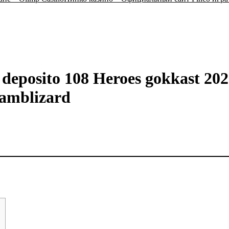
r deposito 108 Heroes gokkast 20
amblizard