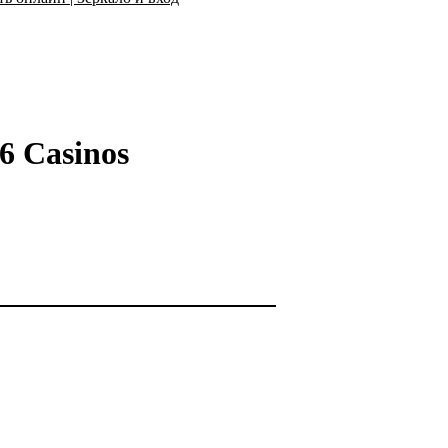
26 Casinos