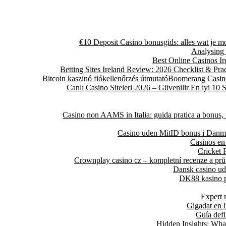
Skip
to
content
€10 Deposit Casino bonusgids: alles wat je m
Analysing 
Best Online Casinos I
Betting Sites Ireland Review: 2026 Checklist & Pra
Bitcoin kaszinó fiókellenőrzés útmutató
Boomerang Casino
Canlı Casino Siteleri 2026 – Güvenilir En iyi 10 S
Casino non AAMS in Italia: guida pratica a bonus,
Casino uden MitID bonus i Danmark
Casinos en
Cricket
Crownplay casino cz – kompletní recenze a prů
Dansk casino ud
DK88 kasino p
Expert 
Gigadat en l
Guía defi
Hidden Insights: Wha