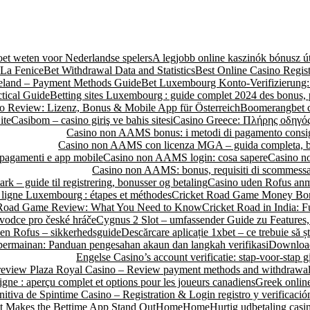
oet weten voor Nederlandse spelers
A legjobb online kaszinók bónusz ú
La FeniceBet Withdrawal Data and Statistics
Best Online Casino Registr
reland – Payment Methods Guide
Bet Luxembourg Konto‑Verifizierung: S
ctical Guide
Betting sites Luxembourg : guide complet 2024 des bonus, p
 Review: Lizenz, Bonus & Mobile App für Österreich
Boomerangbet ca
ite
Casibom – casino giriş ve bahis sitesi
Casino Greece: Πλήρης οδηγό
Casino non AAMS bonus: i metodi di pagamento consiglia
Casino non AAMS con licenza MGA – guida completa, b
 pagamenti e app mobile
Casino non AAMS login: cosa sapere
Casino n
Casino non AAMS: bonus, requisiti di scommessa 
 – guide til registrering, bonusser og betaling
Casino uden Rofus anme
 ligne Luxembourg : étapes et méthodes
Cricket Road Game Money Bonu
 Road Game Review: What You Need to Know
Cricket Road in India: F
vodce pro české hráče
Cygnus 2 Slot – umfassender Guide zu Features
en Rofus – sikkerhedsguide
Descărcare aplicație 1xbet – ce trebuie să șt
ermainan: Panduan pengesahan akaun dan langkah verifikasi
Download
Engelse Casino’s account verificatie: stap‑voor‑stap 
review Plaza Royal Casino – Review payment methods and withdrawal ti
igne : aperçu complet et options pour les joueurs canadiens
Greek onlin
nitiva de Spintime Casino – Registration & Login registro y verificaci
t Makes the Bettime App Stand Out
Home
Home
Hurtig udbetaling casi