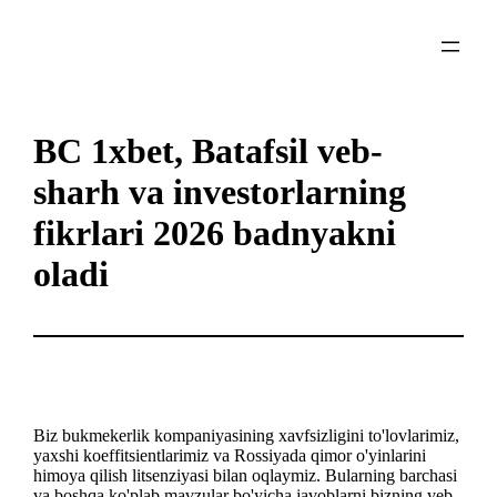
Skip
to
content
BC 1xbet, Batafsil veb-
sharh va investorlarning
fikrlari 2026 badnyakni
oladi
Biz bukmekerlik kompaniyasining xavfsizligini to'lovlarimiz,
yaxshi koeffitsientlarimiz va Rossiyada qimor o'yinlarini
himoya qilish litsenziyasi bilan oqlaymiz. Bularning barchasi
va boshqa ko'plab mavzular bo'yicha javoblarni bizning veb-