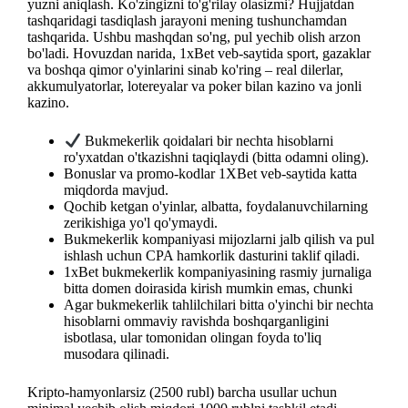
yuzni aniqlash. Ko'zingizni to'g'rilay olasizmi? Hujjatdan
tashqaridagi tasdiqlash jarayoni mening tushunchamdan
tashqarida. Ushbu mashqdan so'ng, pul yechib olish arzon
bo'ladi. Hovuzdan narida, 1xBet veb-saytida sport, gazaklar
va boshqa qimor o'yinlarini sinab ko'ring – real dilerlar,
akkumulyatorlar, lotereyalar va poker bilan kazino va jonli
kazino.
Bukmekerlik qoidalari bir nechta hisoblarni
ro'yxatdan o'tkazishni taqiqlaydi (bitta odamni oling).
Bonuslar va promo-kodlar 1XBet veb-saytida katta
miqdorda mavjud.
Qochib ketgan o'yinlar, albatta, foydalanuvchilarning
zerikishiga yo'l qo'ymaydi.
Bukmekerlik kompaniyasi mijozlarni jalb qilish va pul
ishlash uchun CPA hamkorlik dasturini taklif qiladi.
1xBet bukmekerlik kompaniyasining rasmiy jurnaliga
bitta domen doirasida kirish mumkin emas, chunki
Agar bukmekerlik tahlilchilari bitta o'yinchi bir nechta
hisoblarni ommaviy ravishda boshqarganligini
isbotlasa, ular tomonidan olingan foyda to'liq
musodara qilinadi.
Kripto-hamyonlarsiz (2500 rubl) barcha usullar uchun