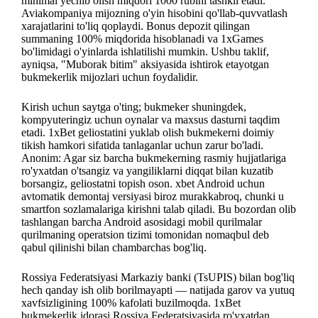
minimal yechib olish miqdori 1000 rublni tashkil etadi.
Aviakompaniya mijozning o'yin hisobini qo'llab-quvvatlash
xarajatlarini to'liq qoplaydi. Bonus depozit qilingan
summaning 100% miqdorida hisoblanadi va 1xGames
bo'limidagi o'yinlarda ishlatilishi mumkin. Ushbu taklif,
ayniqsa, "Muborak bitim" aksiyasida ishtirok etayotgan
bukmekerlik mijozlari uchun foydalidir.
Kirish uchun saytga o'ting; bukmeker shuningdek,
kompyuteringiz uchun oynalar va maxsus dasturni taqdim
etadi. 1xBet geliostatini yuklab olish bukmekerni doimiy
tikish hamkori sifatida tanlaganlar uchun zarur bo'ladi.
Anonim: Agar siz barcha bukmekerning rasmiy hujjatlariga
ro'yxatdan o'tsangiz va yangiliklarni diqqat bilan kuzatib
borsangiz, geliostatni topish oson. xbet Android uchun
avtomatik demontaj versiyasi biroz murakkabroq, chunki u
smartfon sozlamalariga kirishni talab qiladi. Bu bozordan olib
tashlangan barcha Android asosidagi mobil qurilmalar
qurilmaning operatsion tizimi tomonidan nomaqbul deb
qabul qilinishi bilan chambarchas bog'liq.
Rossiya Federatsiyasi Markaziy banki (TsUPIS) bilan bog'liq
hech qanday ish olib borilmayapti — natijada garov va yutuq
xavfsizligining 100% kafolati buzilmoqda. 1xBet
bukmekerlik idorasi Rossiya Federatsiyasida ro'yxatdan