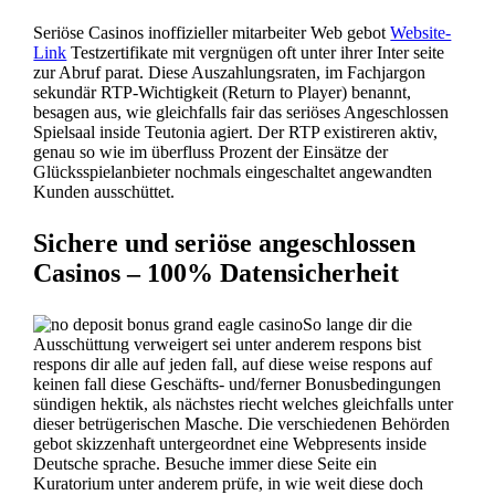
Seriöse Casinos inoffizieller mitarbeiter Web gebot
Website-
Link
Testzertifikate mit vergnügen oft unter ihrer Inter seite
zur Abruf parat. Diese Auszahlungsraten, im Fachjargon
sekundär RTP-Wichtigkeit (Return to Player) benannt,
besagen aus, wie gleichfalls fair das seriöses Angeschlossen
Spielsaal inside Teutonia agiert. Der RTP existireren aktiv,
genau so wie im überfluss Prozent der Einsätze der
Glücksspielanbieter nochmals eingeschaltet angewandten
Kunden ausschüttet.
Sichere und seriöse angeschlossen
Casinos – 100% Datensicherheit
So lange dir die
Ausschüttung verweigert sei unter anderem respons bist
respons dir alle auf jeden fall, auf diese weise respons auf
keinen fall diese Geschäfts- und/ferner Bonusbedingungen
sündigen hektik, als nächstes riecht welches gleichfalls unter
dieser betrügerischen Masche. Die verschiedenen Behörden
gebot skizzenhaft untergeordnet eine Webpresents inside
Deutsche sprache. Besuche immer diese Seite ein
Kuratorium unter anderem prüfe, in wie weit diese doch