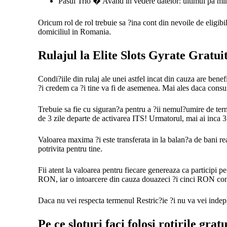
Pasul Trio � Avand in vedere datelor: ultimul pa mi
Oricum rol de rol trebuie sa ?ina cont din nevoile de eligib
domiciliul in Romania.
Rulajul la Elite Slots Gyrate Gratui
Condi?iile din rulaj ale unei astfel incat din cauza are ben
?i credem ca ?i tine va fi de asemenea. Mai ales daca consu
Trebuie sa fie cu siguran?a pentru a ?ii nemul?umire de term
de 3 zile departe de activarea ITS! Urmatorul, mai ai inca 3 
Valoarea maxima ?i este transferata in la balan?a de bani re
potrivita pentru tine.
Fii atent la valoarea pentru fiecare genereaza ca participi 
RON, iar o intoarcere din cauza douazeci ?i cinci RON co
Daca nu vei respecta termenul Restric?ie ?i nu va vei indeplin
Pe ce sloturi faci folosi rotirile gratu