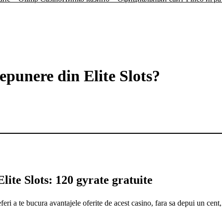
epunere din Elite Slots?
ite Slots: 120 gyrate gratuite
eri a te bucura avantajele oferite de acest casino, fara sa depui un cent, V