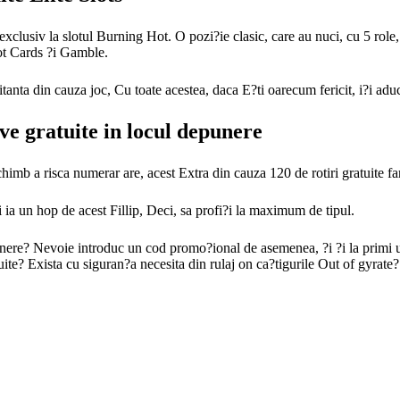
xclusiv la slotul Burning Hot. O pozi?ie clasic, care au nuci, cu 5 role
ot Cards ?i Gamble.
citanta din cauza joc, Cu toate acestea, daca E?ti oarecum fericit, i?i a
lve gratuite in locul depunere
schimb a risca numerar are, acest Extra din cauza 120 de rotiri gratuite f
 ia un hop de acest Fillip, Deci, sa profi?i la maximum de tipul.
unere? Nevoie introduc un cod promo?ional de asemenea, ?i ?i la primi u
atuite? Exista cu siguran?a necesita din rulaj on ca?tigurile Out of gyrate?