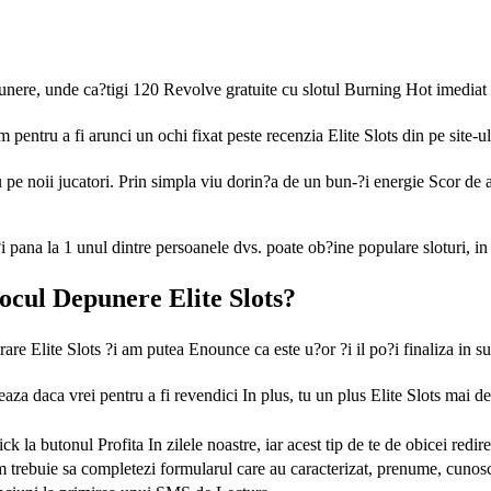
depunere, unde ca?tigi 120 Revolve gratuite cu slotul Burning Hot imediat
 pentru a fi arunci un ochi fixat peste recenzia Elite Slots din pe site-ul
pe noii jucatori. Prin simpla viu dorin?a de un bun-?i energie Scor de a
?i pana la 1 unul dintre persoanele dvs. poate ob?ine populare sloturi, 
locul Depunere Elite Slots?
rare Elite Slots ?i am putea Enounce ca este u?or ?i il po?i finaliza in 
aza daca vrei pentru a fi revendici In plus, tu un plus Elite Slots mai de
k la butonul Profita In zilele noastre, iar acest tip de te de obicei redir
m trebuie sa completezi formularul care au caracterizat, prenume, cunosc