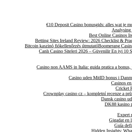
Skip
to
content
€10 Deposit Casino bonusgids: alles wat je m
Analysing 
Best Online Casinos I
Betting Sites Ireland Review: 2026 Checklist & Pra
Bitcoin kaszinó fiókellenőrzés útmutató
Boomerang Casino
Canlı Casino Siteleri 2026 – Güvenilir En iyi 10 S
Casino non AAMS in Italia: guida pratica a bonus,
Casino uden MitID bonus i Danmark
Casinos en
Cricket
Crownplay casino cz – kompletní recenze a prů
Dansk casino ud
DK88 kasino p
Expert 
Gigadat en l
Guía defi
Hidden Insights: Wha