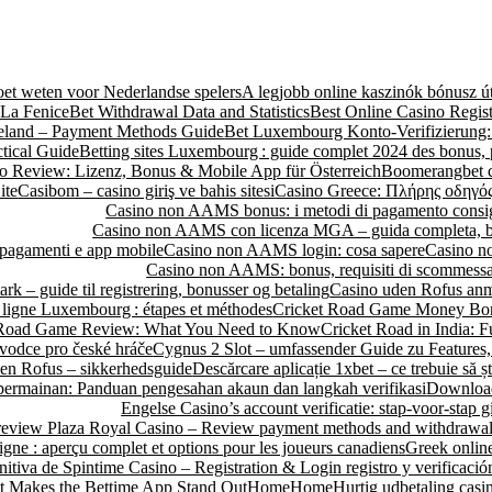
oet weten voor Nederlandse spelers
A legjobb online kaszinók bónusz ú
La FeniceBet Withdrawal Data and Statistics
Best Online Casino Registr
reland – Payment Methods Guide
Bet Luxembourg Konto‑Verifizierung: S
ctical Guide
Betting sites Luxembourg : guide complet 2024 des bonus, p
 Review: Lizenz, Bonus & Mobile App für Österreich
Boomerangbet ca
ite
Casibom – casino giriş ve bahis sitesi
Casino Greece: Πλήρης οδηγό
Casino non AAMS bonus: i metodi di pagamento consiglia
Casino non AAMS con licenza MGA – guida completa, b
 pagamenti e app mobile
Casino non AAMS login: cosa sapere
Casino n
Casino non AAMS: bonus, requisiti di scommessa 
 – guide til registrering, bonusser og betaling
Casino uden Rofus anme
 ligne Luxembourg : étapes et méthodes
Cricket Road Game Money Bonu
 Road Game Review: What You Need to Know
Cricket Road in India: F
vodce pro české hráče
Cygnus 2 Slot – umfassender Guide zu Features
en Rofus – sikkerhedsguide
Descărcare aplicație 1xbet – ce trebuie să șt
ermainan: Panduan pengesahan akaun dan langkah verifikasi
Download
Engelse Casino’s account verificatie: stap‑voor‑stap 
review Plaza Royal Casino – Review payment methods and withdrawal ti
igne : aperçu complet et options pour les joueurs canadiens
Greek onlin
nitiva de Spintime Casino – Registration & Login registro y verificaci
t Makes the Bettime App Stand Out
Home
Home
Hurtig udbetaling casi