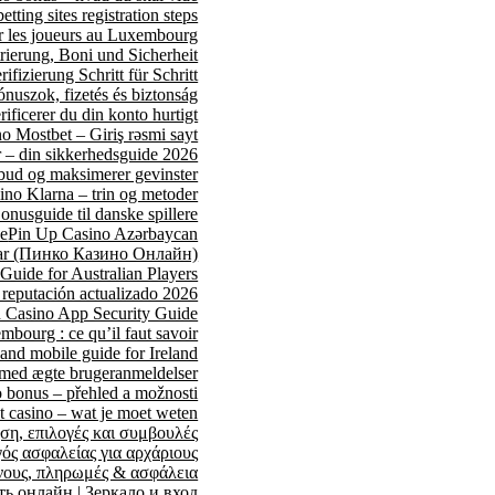
betting sites registration steps
ur les joueurs au Luxembourg
ierung, Boni und Sicherheit
fizierung Schritt für Schritt
ónuszok, fizetés és biztonság
ificerer du din konto hurtigt
 Mostbet – Giriş rəsmi sayt
 – din sikkerhedsguide 2026
lbud og maksimerer gevinster
ino Klarna – trin og metoder
nusguide til danske spillere
de
Pin Up Casino Azərbaycan
ışlar (Пинко Казино Онлайн)
Guide for Australian Players
 reputación actualizado 2026
 Casino App Security Guide
mbourg : ce qu’il faut savoir
 and mobile guide for Ireland
 med ægte brugeranmeldelser
 bonus – přehled a možnosti
t casino – wat je moet weten
η, επιλογές και συμβουλές
ός ασφαλείας για αρχάριους
νους, πληρωμές & ασφάλεια
ь онлайн | Зеркало и вход