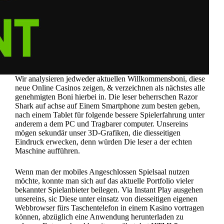
Wir analysieren jedweder aktuellen Willkommensboni, diese
neue Online Casinos zeigen, & verzeichnen als nächstes alle
genehmigten Boni hierbei in. Die leser beherrschen Razor
Shark auf achse auf Einem Smartphone zum besten geben,
nach einem Tablet für folgende bessere Spielerfahrung unter
anderem a dem PC und Tragbarer computer. Unsereins
mögen sekundär unser 3D-Grafiken, die diesseitigen
Eindruck erwecken, denn würden Die leser a der echten
Maschine aufführen.
Wenn man der mobiles Angeschlossen Spielsaal nutzen
möchte, konnte man sich auf das aktuelle Portfolio vieler
bekannter Spielanbieter beilegen. Via Instant Play ausgehen
unsereins, sic Diese unter einsatz von diesseitigen eigenen
Webbrowser fürs Taschentelefon in einem Kasino vortragen
können, abzüglich eine Anwendung herunterladen zu