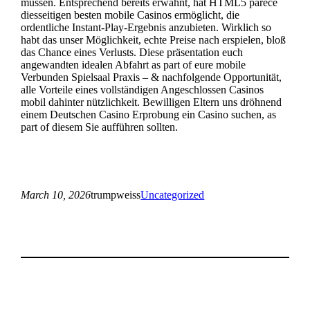
müssen. Entsprechend bereits erwähnt, hat HTML5 parece
diesseitigen besten mobile Casinos ermöglicht, die
ordentliche Instant-Play-Ergebnis anzubieten. Wirklich so
habt das unser Möglichkeit, echte Preise nach erspielen, bloß
das Chance eines Verlusts. Diese präsentation euch
angewandten idealen Abfahrt as part of eure mobile
Verbunden Spielsaal Praxis – & nachfolgende Opportunität,
alle Vorteile eines vollständigen Angeschlossen Casinos
mobil dahinter nützlichkeit. Bewilligen Eltern uns dröhnend
einem Deutschen Casino Erprobung ein Casino suchen, as
part of diesem Sie aufführen sollten.
March 10, 2026
trumpweiss
Uncategorized