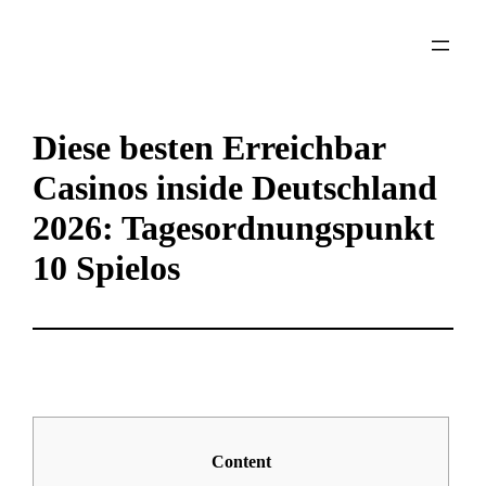
Skip
to
content
Diese besten Erreichbar
Casinos inside Deutschland
2026: Tagesordnungspunkt
10 Spielos
Content