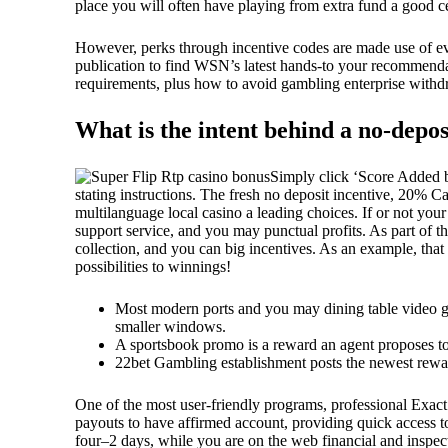
place you will often have playing from extra fund a good cer
However, perks through incentive codes are made use of eve
publication to find WSN’s latest hands-to your recommendati
requirements, plus how to avoid gambling enterprise withdr
What is the intent behind a no-depo
Simply click ‘Score Added b
stating instructions. The fresh no deposit incentive, 20%
multilanguage local casino a leading choices. If or not yo
support service, and you may punctual profits. As part of t
collection, and you can big incentives. As an example, th
possibilities to winnings!
Most modern ports and you may dining table video ga
smaller windows.
A sportsbook promo is a reward an agent proposes to a
22bet Gambling establishment posts the newest reward
One of the most user-friendly programs, professional Exa
payouts to have affirmed account, providing quick access t
four–2 days, while you are on the web financial and inspec