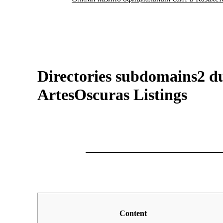
Directories subdomains2 du
ArtesOscuras Listings
Content