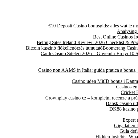
Skip
to
content
€10 Deposit Casino bonusgids: alles wat je m
Analysing 
Best Online Casinos I
Betting Sites Ireland Review: 2026 Checklist & Pra
Bitcoin kaszinó fiókellenőrzés útmutató
Boomerang Casino
Canlı Casino Siteleri 2026 – Güvenilir En iyi 10 S
Casino non AAMS in Italia: guida pratica a bonus,
Casino uden MitID bonus i Danmark
Casinos en
Cricket
Crownplay casino cz – kompletní recenze a prů
Dansk casino ud
DK88 kasino p
Expert 
Gigadat en l
Guía defi
Hidden Insights: Wha