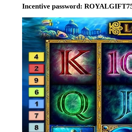
Incentive password: ROYALGIFT7