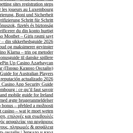
betting sites registration steps
ur les joueurs au Luxembourg
ierung, Boni und Sicherheit
fizierung Schritt für Schritt
ónuszok, fizetés és biztonság
ificerer du din konto hurtigt
 Mostbet – Giriş rəsmi sayt
 – din sikkerhedsguide 2026
lbud og maksimerer gevinster
ino Klarna – trin og metoder
nusguide til danske spillere
de
Pin Up Casino Azərbaycan
ışlar (Пинко Казино Онлайн)
Guide for Australian Players
 reputación actualizado 2026
 Casino App Security Guide
mbourg : ce qu’il faut savoir
 and mobile guide for Ireland
 med ægte brugeranmeldelser
 bonus – přehled a možnosti
t casino – wat je moet weten
η, επιλογές και συμβουλές
ός ασφαλείας για αρχάριους
νους, πληρωμές & ασφάλεια
ь онлайн | Зеркало и вход