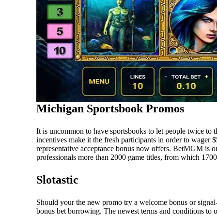
Michigan Sportsbook Promos
It is uncommon to have sportsbooks to let people twice to th
incentives make it the fresh participants in order to wage
representative acceptance bonus now offers. BetMGM is one 
professionals more than 2000 game titles, from which 1700 a
Slotastic
Should your the new promo try a welcome bonus or signal-up 
bonus bet borrowing. The newest terms and conditions to ow