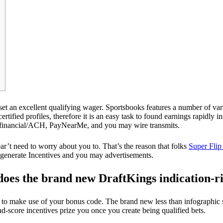
 an excellent qualifying wager. Sportsbooks features a number of variou
rtified profiles, therefore it is an easy task to found earnings rapidly 
e financial/ACH, PayNearMe, and you may wire transmits.
ear’t need to worry about you to. That’s the reason that folks
Super Flip
o generate Incentives and you may advertisements.
does the brand new DraftKings indication-r
gy to make use of your bonus code. The brand new less than infographic
d-score incentives prize you once you create being qualified bets.