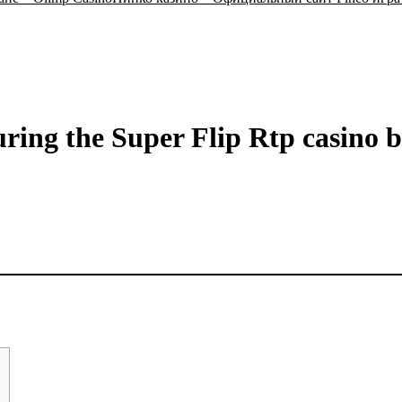
ring the Super Flip Rtp casino 