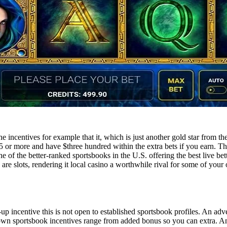
e incentives for example that it, which is just another gold star from t
r $5 or more and have $three hundred within the extra bets if you earn.
of the better-ranked sportsbooks in the U.S. offering the best live bet
re slots, rendering it local casino a worthwhile rival for some of your
incentive this is not open to established sportsbook profiles. An adver
n sportsbook incentives range from added bonus so you can extra. An id