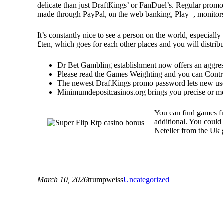
delicate than just DraftKings’ or FanDuel’s. Regular prom
made through PayPal, on the web banking, Play+, monitors 
It’s constantly nice to see a person on the world, especiall
£ten, which goes for each other places and you will distri
Dr Bet Gambling establishment now offers an aggress
Please read the Games Weighting and you can Contrib
The newest DraftKings promo password lets new user
Minimumdepositcasinos.org brings you precise or mor
You can find games f
additional. You could
Neteller from the Uk 
March 10, 2026
trumpweiss
Uncategorized