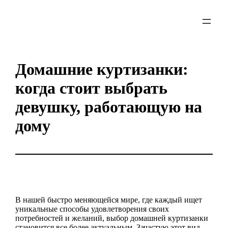
Skip
to
content
Домашние куртизанки:
когда стоит выбрать
девушку, работающую на
дому
В нашей быстро меняющейся мире, где каждый ищет
уникальные способы удовлетворения своих
потребностей и желаний, выбор домашней куртизанки
становится все более актуальным. Зачастую этот вид