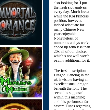
also looking for. I put
the fresh slot analysis
every day. Much less a
while the Koi Princess
position, however,
indeed adequate for
many Chinese New
year enjoyable.
Nonetheless, of
numerous a days we’ve
ended up with less than
20x all of our choice,
which’s not well worth
paying additional for it.
The fresh inscription
Dragon Dancing in the
uk is visible having an
excellent small dragon
beneath the font. The
second is supposed
within this machine;
and this performs a far
eastern Tunes regarding