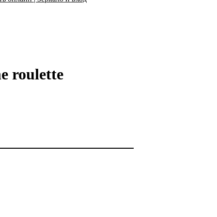
e roulette