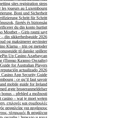
betting sites registration steps
ur les joueurs au Luxembourg
ierung, Boni und Sicherheit
fizierung Schritt für Schritt
ónuszok, fizetés és biztonság
ificerer du din konto hurtigt
 Mostbet – Giriş rəsmi sayt
 – din sikkerhedsguide 2026
lbud og maksimerer gevinster
ino Klarna – trin og metoder
nusguide til danske spillere
de
Pin Up Casino Azərbaycan
ışlar (Пинко Казино Онлайн)
Guide for Australian Players
 reputación actualizado 2026
 Casino App Security Guide
mbourg : ce qu’il faut savoir
 and mobile guide for Ireland
 med ægte brugeranmeldelser
 bonus – přehled a možnosti
t casino – wat je moet weten
η, επιλογές και συμβουλές
ός ασφαλείας για αρχάριους
νους, πληρωμές & ασφάλεια
ь онлайн | Зеркало и вход