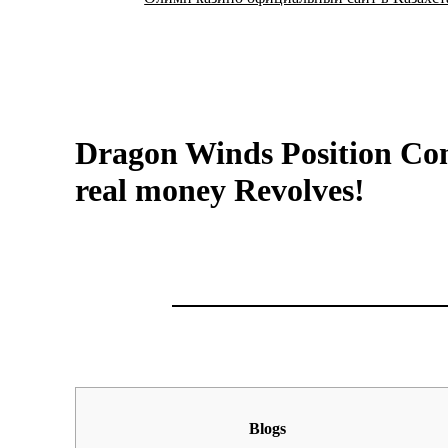
Dragon Winds Position Comm
real money Revolves!
Blogs