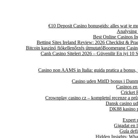
Skip
to
content
€10 Deposit Casino bonusgids: alles wat je m
Analysing 
Best Online Casinos I
Betting Sites Ireland Review: 2026 Checklist & Pra
Bitcoin kaszinó fiókellenőrzés útmutató
Boomerang Casino
Canlı Casino Siteleri 2026 – Güvenilir En iyi 10 S
Casino non AAMS in Italia: guida pratica a bonus,
Casino uden MitID bonus i Danmark
Casinos en
Cricket
Crownplay casino cz – kompletní recenze a prů
Dansk casino ud
DK88 kasino p
Expert 
Gigadat en l
Guía defi
Hidden Insights: Wha