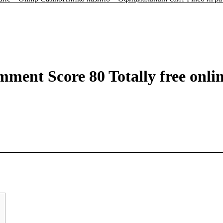
ent Score 80 Totally free onlin