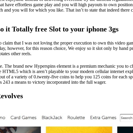
hat have effortless game play and you will high payouts to own position 
 and you will for which you like. That isn’t to state that indeed there
 it Totally free Slot to your iphone 3gs
 to claim that I was not loving the proper execution to own this video g
ay, however, for this reason choice, We enjoy so it slot only by hand pre
tates other reels.
game. The brand new Hyperspins element is a premium mechanic you to c
e HTML5 which is aren’t playable to your modern cellular internet expl
ut of a variety of 0.twenty-five coins to help you 125 coins for each sp
 243 a means to victory incorporated into the full wager.
Revolves