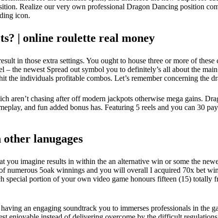
osition. Realize our very own professional Dragon Dancing position com
ding icon.
ts? | online roulette real money
sult in those extra settings. You ought to house three or more of these 
l – the newest Spread out symbol you to definitely’s all about the main 
 hit the individuals profitable combos. Let’s remember concerning the d
ich aren’t chasing after off modern jackpots otherwise mega gains. Drag
meplay, and fun added bonus has. Featuring 5 reels and you can 30 payl
 other lanugages
at you imagine results in within the an alternative win or some the newe
I’d of numerous 5oak winnings and you will overall I acquired 70x bet w
ich special portion of your own video game honours fifteen (15) totally f
 having an engaging soundtrack you to immerses professionals in the g
st enjoyable instead of delivering overcome by the difficult regulations