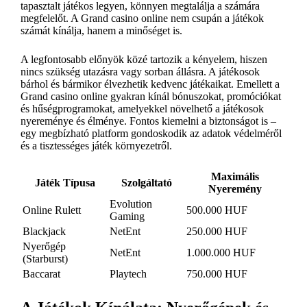
tapasztalt játékos legyen, könnyen megtalálja a számára
megfelelőt. A Grand casino online nem csupán a játékok
számát kínálja, hanem a minőséget is.
A legfontosabb előnyök közé tartozik a kényelem, hiszen
nincs szükség utazásra vagy sorban állásra. A játékosok
bárhol és bármikor élvezhetik kedvenc játékaikat. Emellett a
Grand casino online gyakran kínál bónuszokat, promóciókat
és hűségprogramokat, amelyekkel növelhető a játékosok
nyereménye és élménye. Fontos kiemelni a biztonságot is –
egy megbízható platform gondoskodik az adatok védelméről
és a tisztességes játék környezetről.
Maximális
Játék Típusa
Szolgáltató
Nyeremény
Evolution
Online Rulett
500.000 HUF
Gaming
Blackjack
NetEnt
250.000 HUF
Nyerőgép
NetEnt
1.000.000 HUF
(Starburst)
Baccarat
Playtech
750.000 HUF