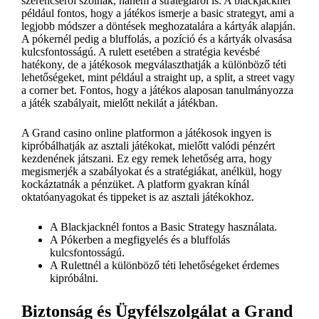
szerencséről szólnak, hanem a stratégiáról is. A blackjacknél
például fontos, hogy a játékos ismerje a basic strategyt, ami a
legjobb módszer a döntések meghozatalára a kártyák alapján.
A pókernél pedig a bluffolás, a pozíció és a kártyák olvasása
kulcsfontosságú. A rulett esetében a stratégia kevésbé
hatékony, de a játékosok megválaszthatják a különböző téti
lehetőségeket, mint például a straight up, a split, a street vagy
a corner bet. Fontos, hogy a játékos alaposan tanulmányozza
a játék szabályait, mielőtt nekilát a játékban.
A Grand casino online platformon a játékosok ingyen is
kipróbálhatják az asztali játékokat, mielőtt valódi pénzért
kezdenének játszani. Ez egy remek lehetőség arra, hogy
megismerjék a szabályokat és a stratégiákat, anélkül, hogy
kockáztatnák a pénzüket. A platform gyakran kínál
oktatóanyagokat és tippeket is az asztali játékokhoz.
A Blackjacknél fontos a Basic Strategy használata.
A Pókerben a megfigyelés és a bluffolás
kulcsfontosságú.
A Rulettnél a különböző téti lehetőségeket érdemes
kipróbálni.
Biztonság és Ügyfélszolgálat a Grand