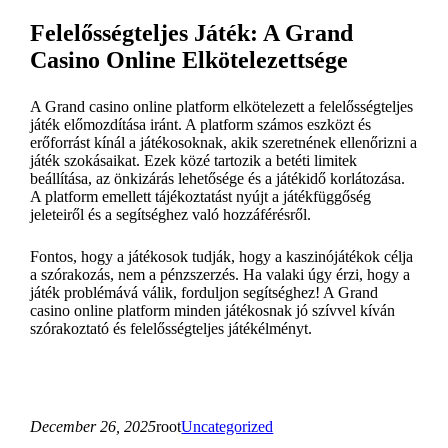
Felelősségteljes Játék: A Grand
Casino Online Elkötelezettsége
A Grand casino online platform elkötelezett a felelősségteljes
játék előmozdítása iránt. A platform számos eszközt és
erőforrást kínál a játékosoknak, akik szeretnének ellenőrizni a
játék szokásaikat. Ezek közé tartozik a betéti limitek
beállítása, az önkizárás lehetősége és a játékidő korlátozása.
A platform emellett tájékoztatást nyújt a játékfüggőség
jeleteiről és a segítséghez való hozzáférésről.
Fontos, hogy a játékosok tudják, hogy a kaszinójátékok célja
a szórakozás, nem a pénzszerzés. Ha valaki úgy érzi, hogy a
játék problémává válik, forduljon segítséghez! A Grand
casino online platform minden játékosnak jó szívvel kíván
szórakoztató és felelősségteljes játékélményt.
December 26, 2025
root
Uncategorized