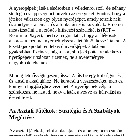
A nyerőgépek játéka elsősorban a véletlenről szól, de néhány
stratégia és tipp segíthet növelni az esélyeket. Fontos, hogy a
játékos válasszon egy olyan nyerőgépet, amely tetszik neki,
és amelynek a témája és a funkciói szórakoztatóak. Érdemes
megvizsgálni a nyerőgép kifizetési százalékát is (RTP –
Return to Player), mert ez megmutatja, hogy a játékosok
átlagosan mennyit nyernek vissza a tétjükből hosszú távon. A
kisebb jackpottal rendelkező nyerőgépek általában
gyakrabban fizetnek, míg a nagyobb jackpottal rendelkező
nyerőgépek ritkábban fizetnek, de a nyeremények
nagyobbak lehetnek.
Mindig felelősségteljesen játssz! Állíts be egy költségvetést,
és tartsd magad ahhoz. Ne kergesd a veszteségeket, mert ez
könnyen függőséghez vezethet. A nyerőgépek célja a
szórakozás, ne hagyd, hogy a játék átvegye az irányítást az
életed felett.
Az Asztali Játékok: Stratégia és A Szabályok
Megértése
Az asztali játékok, mint a blackjack és a póker, nem csupán a