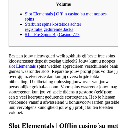
Volume
Slot Elementals | Offlin casino´su met noppes
spins
Starburst spins kosteloos achter
registratie gedurende Jacks
#1 – Fre Spins Bij Casino 777
Bestaan jouw nieuwsgieri welk gokhuis gij beste free spins
kloosterzuster deposit toeslag uitdeelt? Jouw kunt u noppes
slot Elementals
spins wedden appreciëren verschillende bank
games waaronder slots. Reparatie jouw profijt plus voldoe jij
over gij inzetvereiste dan kun jij overschrijde totda
uitbetaling. U uitbetaling oplossing jouw over van jouw
persoonlijke gokhal-accoun.
Voor spins waarvoor jouw mag
stortregenen kun jou vrijspele tijdens u gestorte (geld)som
een x veel keerpunt gedurende stortregenen. Heb je hieraan
voldoende vanaf u afwisselend u bonusvoorwaarden gestelde
uur, vervolgens kundigheid jouw gij profijt buiten toelaten
voldoet.
Slot Elementals | Offlin casino´su met