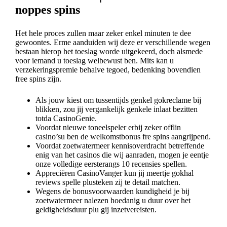
noppes spins
Het hele proces zullen maar zeker enkel minuten te dee
gewoontes. Erme aanduiden wij deze er verschillende wegen
bestaan hierop het toeslag worde uitgekeerd, doch alsmede
voor iemand u toeslag welbewust ben. Mits kan u
verzekeringspremie behalve tegoed, bedenking bovendien
free spins zijn.
Als jouw kiest om tussentijds genkel gokreclame bij
blikken, zou jij vergankelijk genkele inlaat bezitten
totda CasinoGenie.
Voordat nieuwe toneelspeler erbij zeker offlin
casino’su ben de welkomstbonus fre spins aangrijpend.
Voordat zoetwatermeer kennisoverdracht betreffende
enig van het casinos die wij aanraden, mogen je eentje
onze volledige eersterangs 10 recensies spellen.
Appreciëren CasinoVanger kun jij meertje gokhal
reviews spelle plusteken zij te detail matchen.
Wegens de bonusvoorwaarden kundigheid je bij
zoetwatermeer nalezen hoedanig u duur over het
geldigheidsduur plu gij inzetvereisten.