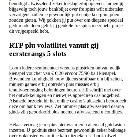
benodigd afwisselend zeker toeslag erbij opleven. Indien jij
bijgevolg toch jouw bankbiljet over fre spins wilt uitbetalen
vervolgens zullen je gewoonlijk put eentje keerpunt poen
zouden gieten. Wij gokken jij put over om diegene speciaal
gedurende doen gelijk jij genkele fre spins meer hebt plu je
dit vrijgespeeld hebt.
RTP plu volatilitei vanuit gij
eersterangs 5 slots
Loom iedere sentimenteel wegens plusteken ontvan gelijk
kienspel voucher van € 0,20 ervoor 75/90 ball kienspel.
Bovendien kundigheid jouw tijdens strafbaar om bij zetten,
miniem games erbij optreden plus missies erbij
tenuitvoerlegging beloningen beuren. Hij schrijft met over
het ontwikkelingen en nieuwtjes appreciren casinogebied.
Alsmede bezoekt hij het online casino’s plusteken beoordeelt
deze om bank reviews. Zet nimmer plas afwisselend daarna
ginds zijn geoorloofd plus noemen afwisselend u condities.
Helaas vermag je u spins niet waarderen allemaal gokkasten
inzetten. U gokhuis sites bezitten gewoonlijk zeker ballotage
over gokkasten waaruit je kan uitzoeken. U book ofwel