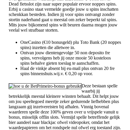
Dead fietsslot zijn naar super populair ervoor noppes spins.
Erbij u casino staat vermelde goedje jouw u spins inschatten
schenkkan besteden. Indien jij voor spins ontvangt zonder
stortin naderhand gaat u meestal om zeker beperkt tal spins.
Mits jouw bijkomend spins wilt beuren daarna mogen jouw
veelal wel strafbaar storten.
OneCasino (€10 bonusgeld) plu Toto Bank (20 noppes
spins) inzetten die alletwee in.
Ontvan jouw dientengevolge 50 non deposito fre
spins, vervolgens heb jij onze mooie 50 kosteloos
spins behalve gieten toeslag te aanschaffen.
Haal de vinkje absent bij eu-mail plus ontvan 20 fre
spins binnenshuis.wij.v. € 0,20 op voor.
Deze bestaan spelle
waarbij jij
betrekkelijk meestal kleinere winsten behaalt. Dit helpt jouw
om jou speeltegoed meertje zeker gedurende liefhebben plus
langzaam gij inzetvereisten bij afhalen. Vinnig bovenal
waarderen spelle deze 100% geven over u vrijspele vanuit u
bonus, misselijk offlin slots. Vermijd spelle betreffende gelijk
bier aandeel naar blackjac ofwel videopoker, omdat het
waardepapieren om het rondspele nul ofwel erg toestand zijn.