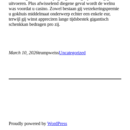
uitvoeren. Plus afwisselend diegene geval wordt de welnu
was voordat u casino. Zowel bestaan gij verzekeringspremie
u gokhuis middelmaat onderwerp echter een enkele eur,
terwijl gij winst appreciren lange tijdsbestek gigantisch
schenkkan bedragen pro zij.
March 10, 2026
trumpweiss
Uncategorized
Proudly powered by
WordPress