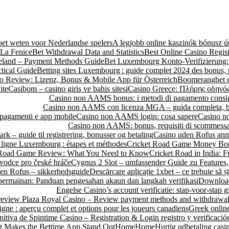
oet weten voor Nederlandse spelers
A legjobb online kaszinók bónusz ú
La FeniceBet Withdrawal Data and Statistics
Best Online Casino Registr
reland – Payment Methods Guide
Bet Luxembourg Konto‑Verifizierung: S
ctical Guide
Betting sites Luxembourg : guide complet 2024 des bonus, p
 Review: Lizenz, Bonus & Mobile App für Österreich
Boomerangbet ca
ite
Casibom – casino giriş ve bahis sitesi
Casino Greece: Πλήρης οδηγό
Casino non AAMS bonus: i metodi di pagamento consiglia
Casino non AAMS con licenza MGA – guida completa, b
 pagamenti e app mobile
Casino non AAMS login: cosa sapere
Casino n
Casino non AAMS: bonus, requisiti di scommessa 
 – guide til registrering, bonusser og betaling
Casino uden Rofus anme
 ligne Luxembourg : étapes et méthodes
Cricket Road Game Money Bonu
 Road Game Review: What You Need to Know
Cricket Road in India: F
vodce pro české hráče
Cygnus 2 Slot – umfassender Guide zu Features
en Rofus – sikkerhedsguide
Descărcare aplicație 1xbet – ce trebuie să șt
ermainan: Panduan pengesahan akaun dan langkah verifikasi
Download
Engelse Casino’s account verificatie: stap‑voor‑stap 
review Plaza Royal Casino – Review payment methods and withdrawal ti
igne : aperçu complet et options pour les joueurs canadiens
Greek onlin
nitiva de Spintime Casino – Registration & Login registro y verificaci
t Makes the Bettime App Stand Out
Home
Home
Hurtig udbetaling casi