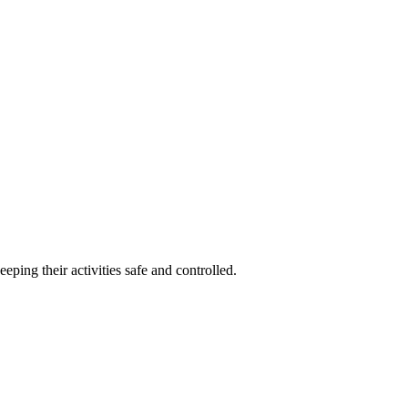
ping their activities safe and controlled.