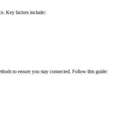
ce. Key factors include:
ethods to ensure you stay connected. Follow this guide: