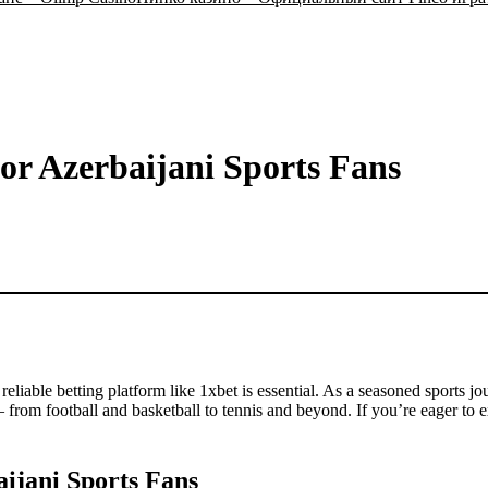
for Azerbaijani Sports Fans
 reliable betting platform like 1xbet is essential. As a seasoned sports 
from football and basketball to tennis and beyond. If you’re eager to exp
ijani Sports Fans