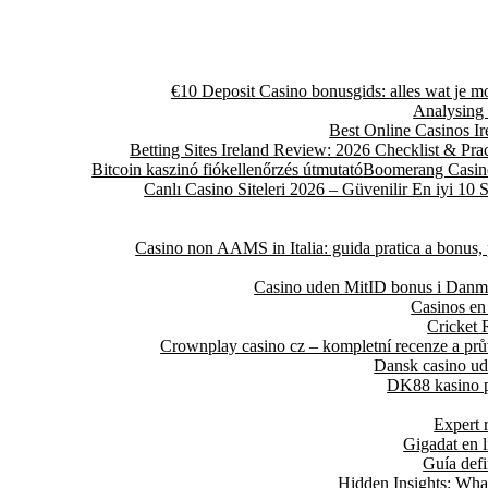
Skip
to
content
€10 Deposit Casino bonusgids: alles wat je m
Analysing 
Best Online Casinos I
Betting Sites Ireland Review: 2026 Checklist & Pra
Bitcoin kaszinó fiókellenőrzés útmutató
Boomerang Casino
Canlı Casino Siteleri 2026 – Güvenilir En iyi 10 S
Casino non AAMS in Italia: guida pratica a bonus,
Casino uden MitID bonus i Danmark
Casinos en
Cricket
Crownplay casino cz – kompletní recenze a prů
Dansk casino ud
DK88 kasino p
Expert 
Gigadat en l
Guía defi
Hidden Insights: Wha