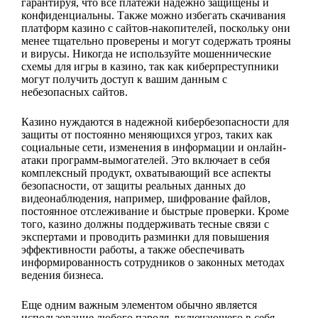
гарантируя, что все платежи надежно защищены и
конфиденциальны. Также можно избегать скачивания
платформ казино с сайтов-накопителей, поскольку они
менее тщательно проверены и могут содержать трояны
и вирусы. Никогда не используйте мошеннические
схемы для игры в казино, так как киберпреступники
могут получить доступ к вашим данным с
небезопасных сайтов.
Казино нуждаются в надежной кибербезопасности для
защиты от постоянно меняющихся угроз, таких как
социальные сети, изменения в информации и онлайн-
атаки программ-вымогателей. Это включает в себя
комплексный продукт, охватывающий все аспекты
безопасности, от защиты реальных данных до
видеонаблюдения, например, шифрование файлов,
постоянное отслеживание и быстрые проверки. Кроме
того, казино должны поддерживать тесные связи с
экспертами и проводить разминки для повышения
эффективности работы, а также обеспечивать
информированность сотрудников о законных методах
ведения бизнеса.
Еще одним важным элементом обычно является
использование любого пароля, включающего в себя