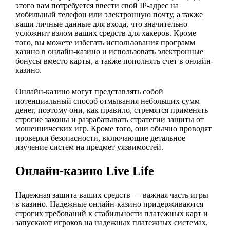
этого вам потребуется ввести свой IP-адрес на
мобильный телефон или электронную почту, а также
ваши личные данные для входа, что значительно
усложнит взлом ваших средств для хакеров. Кроме
того, вы можете избегать использования программ
казино в онлайн-казино и использовать электронные
бонусы вместо карты, а также пополнять счет в онлайн-
казино.
Онлайн-казино могут представлять собой
потенциальный способ отмывания небольших сумм
денег, поэтому они, как правило, стремятся применять
строгие законы и разрабатывать стратегии защиты от
мошеннических игр. Кроме того, они обычно проводят
проверки безопасности, включающие детальное
изучение систем на предмет уязвимостей.
Онлайн-казино Live Life
Надежная защита ваших средств — важная часть игры
в казино. Надежные онлайн-казино придерживаются
строгих требований к стабильности платежных карт и
запускают игроков на надежных платежных системах,