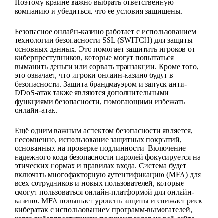
Поэтому крайне важно выбрать ответственную
компанию и убедиться, что ее условия защищены.
Безопасное онлайн-казино работает с использованием
технологии безопасности SSL (SWITCH) для защиты
основных данных. Это помогает защитить игроков от
киберпреступников, которые могут попытаться
выманить деньги или сорвать транзакции. Кроме того,
это означает, что игроки онлайн-казино будут в
безопасности. Защита брандмауэром и запуск анти-
DDoS-атак также являются дополнительными
функциями безопасности, помогающими избежать
онлайн-атак.
Ещё одним важным аспектом безопасности является,
несомненно, использование защитных покрытий,
основанных на проверке подлинности. Включение
надежного кода безопасности паролей фокусируется на
этических нормах и правилах входа. Система будет
включать многофакторную аутентификацию (MFA) для
всех сотрудников и новых пользователей, которые
смогут пользоваться онлайн-платформой для онлайн-
казино. MFA повышает уровень защиты и снижает риск
кибератак с использованием программ-вымогателей,