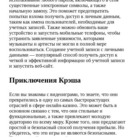
существенные электронные символы, а также
начальную замену. Это поможет предотвратить
попытки взлома получить доступ к личным данным,
таким как имена пользователей, необходимые для
учетных записей. Также можно обновить ваше
устройство и запустить мобильные телефоны, чтобы
устранить заявленные уязвимости, которыми
музыканты и артисты не могли в полной мере
воспользоваться. Создание учетной записи с личными
данными — популярный способ получить доступ к
четкой и эффективной информации об учетной записи
и запустить веб-сайт.
Приключения Крэша
Если вы знакомы с видеоиграми, то знаете, что они
превратились в одну из самых быстрорастущих
отраслей в сфере онлайн-казино. Это может быть в
основном связано с тем, что они стильные и
функциональные, а также привлекают молодую
аудиторию по всему миру. Кроме того, они предлагают
простой и безопасный способ получения прибыли. Но
убедитесь, что эти игры не являются безопасными.