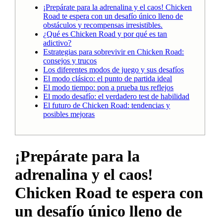
¡Prepárate para la adrenalina y el caos! Chicken
Road te espera con un desafío único lleno de
obstáculos y recompensas irresistibles.
¿Qué es Chicken Road y por qué es tan
adictivo?
Estrategias para sobrevivir en Chicken Road:
consejos y trucos
Los diferentes modos de juego y sus desafíos
El modo clásico: el punto de partida ideal
El modo tiempo: pon a prueba tus reflejos
El modo desafío: el verdadero test de habilidad
El futuro de Chicken Road: tendencias y
posibles mejoras
¡Prepárate para la
adrenalina y el caos!
Chicken Road te espera con
un desafío único lleno de