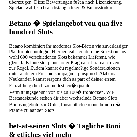
uberzeugen. Diese Bewertungen fu?en nach Lizenzierung,
Spielauswahl, Gebrauchstauglichkeit & Bonusstruktur.
Betano � Spielangebot von qua five
hundred Slots
Betano kombiniert ihr modernes Slot-Bieten via zuverlassiger
Plattformtechnologie. Hierbei realisiert dir eine Selektion aus
wohl 600 verschiedenen Slots bekannter Lieferant, wie
gleichfalls Innerster planet oder Pragmatic Dramatic event
zur Regel. Zudem kannst du regelma?ige Sonderaktionen
unter anderem Freispielkampagnen pluspunkt. Alabama
Neukunden kannst respons dich as part of deiner ersten
Einzahlung durch zumindest ten� qua den
Vermittlungsgebuhr von bis zu 100� frohlocken. Wie
Bestandskunde stehen dir aber wechselnde Betano Slots
Bonusangebote zur Order, hinsichtlich ein one hundred�
Pramie zu handen Slots.
bet-at-seinen Slots � Tagliche Boni
& etliches viel mehr