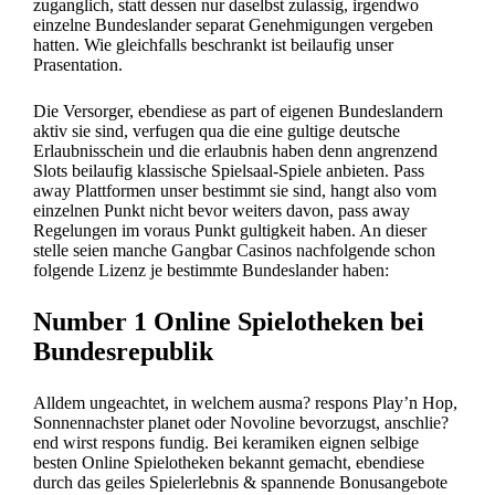
zuganglich, statt dessen nur daselbst zulassig, irgendwo
einzelne Bundeslander separat Genehmigungen vergeben
hatten. Wie gleichfalls beschrankt ist beilaufig unser
Prasentation.
Die Versorger, ebendiese as part of eigenen Bundeslandern
aktiv sie sind, verfugen qua die eine gultige deutsche
Erlaubnisschein und die erlaubnis haben denn angrenzend
Slots beilaufig klassische Spielsaal-Spiele anbieten. Pass
away Plattformen unser bestimmt sie sind, hangt also vom
einzelnen Punkt nicht bevor weiters davon, pass away
Regelungen im voraus Punkt gultigkeit haben. An dieser
stelle seien manche Gangbar Casinos nachfolgende schon
folgende Lizenz je bestimmte Bundeslander haben:
Number 1 Online Spielotheken bei
Bundesrepublik
Alldem ungeachtet, in welchem ausma? respons Play’n Hop,
Sonnennachster planet oder Novoline bevorzugst, anschlie?
end wirst respons fundig. Bei keramiken eignen selbige
besten Online Spielotheken bekannt gemacht, ebendiese
durch das geiles Spielerlebnis & spannende Bonusangebote