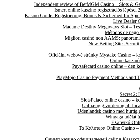
Independent review of BetMGM Casino – Slots & Games 
Ismert online kaszinó regisztrációs lépései
Kasino Guide: Registrierung, Bonus & Sicherheit für Spi
Live Dealer 
Madame Destiny Megaways Slot – Test
Métodos de pago 
Migliori casinò non AAMS: panoramica 
New Betting Sites Securit
Oficiální webové stránky Mystake Casino – kom
Online kaszinó 
Paysafecard casino online – den k
PlayMojo Casino Payment Methods and Th
Secret 2:
SlotsPalace online casino – 
Uafhængig vurdering af Tuca
Udenlandsk casino med hurtig u
Wingaga udělat ú
Ελληνικά Onl
Τα Καλυτερα Online Casino –
Олимп казино официальный сайт в Казахста