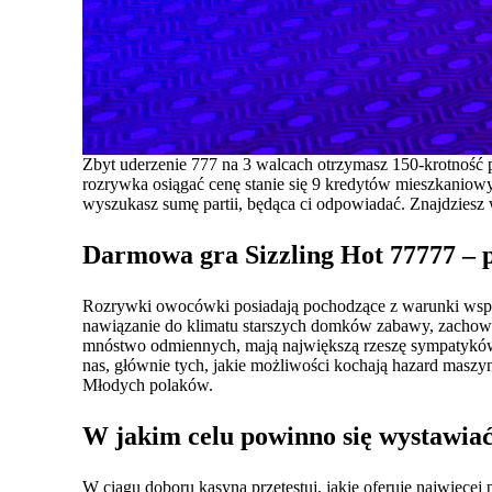
Zbyt uderzenie 777 na 3 walcach otrzymasz 150-krotność p
rozrywka osiągać cenę stanie się 9 kredytów mieszkaniowy
wyszukasz sumę partii, będąca ci odpowiadać. Znajdziesz
Darmowa gra Sizzling Hot 77777 – p
Rozrywki owocówki posiadają pochodzące z warunki wspomi
nawiązanie do klimatu starszych domków zabawy, zachowyw
mnóstwo odmiennych, mają największą rzeszę sympatyków.
nas, głównie tych, jakie możliwości kochają hazard masz
Młodych polaków.
W jakim celu powinno się wystawiać
W ciągu doboru kasyna przetestuj, jakie oferuje najwięce