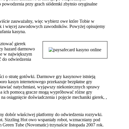
o powodzenia przy grach siódemki zbytnio oryginalne
wiście zauważalny, więc wybierz owe które Tobie w
jak i więcej zawodowych zawodników. Powyżej opisujemy
ufania kasyna.
sztować gierek
przy hazard darmowo
kie w największym
yć do odwiedzenia
ści o stratę gotówki. Darmowe gry kasynowe istnieją
poro kasyn internetowego przekazuje bezpłatne gry
ystawiać natychmiast, wyjąwszy niekoniecznych sprawy
. Za ich pomocą gracze mogą wypróbować różne gry
na osiągnięcie doświadczenia i pojęcie mechaniki gierek, ,
omy dobór właściwej platformy do odwiedzenia rozrywki.
t. Sizzling Hot owo wspaniały robot, wzmacniany pod
m Green Tube (Novomatic) trzynaście listopada 2007 rok.