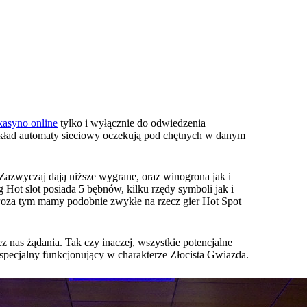
kasyno online
tylko i wyłącznie do odwiedzenia
ład automaty sieciowy oczekują pod chętnych w danym
 Zazwyczaj dają niższe wygrane, oraz winogrona jak i
Hot slot posiada 5 bębnów, kilku rzędy symboli jak i
 Poza tym mamy podobnie zwykłe na rzecz gier Hot Spot
nas żądania. Tak czy inaczej, wszystkie potencjalne
 specjalny funkcjonujący w charakterze Złocista Gwiazda.