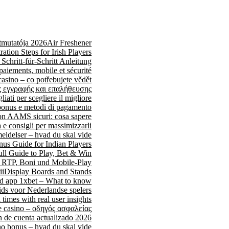
tmutatója 2026
Air Freshener
ation Steps for Irish Players
chritt‑für‑Schritt Anleitung
aiements, mobile et sécurité
sino – co potřebujete vědět
ς εγγραφής και επαλήθευσης
ti per scegliere il migliore
onus e metodi di pagamento
on AAMS sicuri: cosa sapere
e consigli per massimizzarli
ldelser – hvad du skal vide
s Guide for Indian Players
ull Guide to Play, Bet & Win
, RTP, Boni und Mobile‑Play
ii
Display Boards and Stands
 app 1xbet – What to know
gids voor Nederlandse spelers
mes with real user insights
e casino – οδηγός ασφαλείας
ón de cuenta actualizado 2026
no bonus – hvad du skal vide