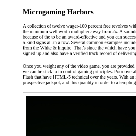
Microgaming Harbors
A collection of twelve wager-100 percent free revolves with 
the minimum well worth multiplier away from 2x. A sounds-
because of the to be an award-effective and you can succes
a-kind signs all-in a row. Several common examples inclu
from the White & Inquire. That’s since the which have you 
signed up and also have a verified track record of deliveri
Once you weight any of the video game, you are provided a
we can be stick to in control gaming principles. Poor ove
Flash that have HTML-5 technical over the years. With an in
prospective jackpot, and this quantity in order to a tempti