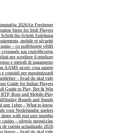
tmutatója 2026
Air Freshener
ation Steps for Irish Players
chritt‑für‑Schritt Anleitung
aiements, mobile et sécurité
sino – co potřebujete vědět
ς εγγραφής και επαλήθευσης
ti per scegliere il migliore
onus e metodi di pagamento
on AAMS sicuri: cosa sapere
e consigli per massimizzarli
ldelser – hvad du skal vide
s Guide for Indian Players
ull Guide to Play, Bet & Win
, RTP, Boni und Mobile‑Play
ii
Display Boards and Stands
 app 1xbet – What to know
gids voor Nederlandse spelers
mes with real user insights
e casino – οδηγός ασφαλείας
ón de cuenta actualizado 2026
no bonus – hvad du skal vide