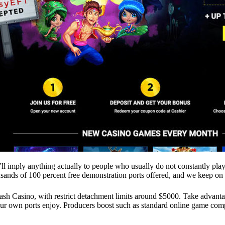
mply anything actually to people who usually do not constantly play on
ousands of 100 percent free demonstration ports offered, and we keep o
ocash Casino, with restrict detachment limits around $5000. Take advanta
 own ports enjoy. Producers boost such as standard online game compute