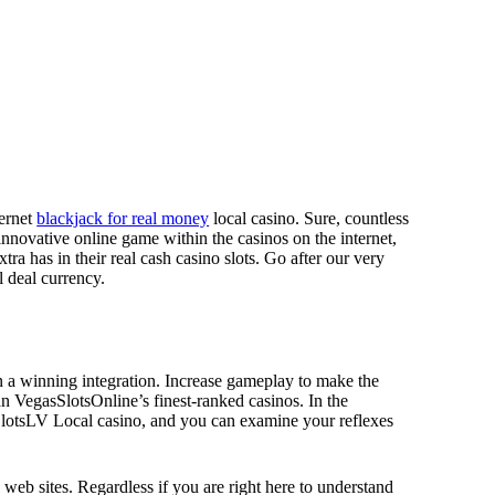
ternet
blackjack for real money
local casino. Sure, countless
nnovative online game within the casinos on the internet,
tra has in their real cash casino slots. Go after our very
l deal currency.
on a winning integration. Increase gameplay to make the
n VegasSlotsOnline’s finest-ranked casinos. In the
lotsLV Local casino, and you can examine your reflexes
web sites. Regardless if you are right here to understand