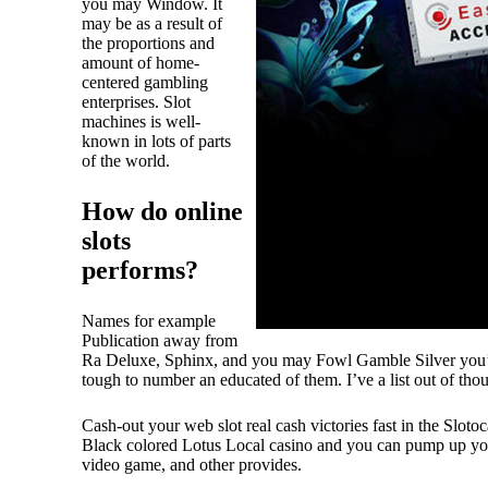
you may Window. It
may be as a result of
the proportions and
amount of home-
centered gambling
enterprises. Slot
machines is well-
known in lots of parts
of the world.
How do online
slots
performs?
Names for example
Publication away from
Ra Deluxe, Sphinx, and you may Fowl Gamble Silver you’ll i
tough to number an educated of them. I’ve a list out of th
Cash-out your web slot real cash victories fast in the Slot
Black colored Lotus Local casino and you can pump up your
video game, and other provides.