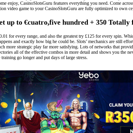
come enjoy, CasinoSlotsGuru features everything you need. Come across t
ition video game to your CasinoSlotsGuru are fully optimized to own cel
 up to €cuatro,five hundred + 350 Totally 
1 for every range, and also the greatest try £125 for every spin. Which 
ppens and exactly how big he could be. Slots’ mechanics are still effor
h more strategic play far more satisfying. Lots of networks that provid
ectories all of the effective combos in more detail and shows you the new
 training go longer and put days of large stress.