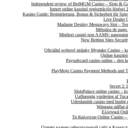
Independent review of BetMGM Casino – Slots & Games 
Ismert online kaszinó regisztrációs lépései
Kasino Guide: Registrierung, Bonus & Sicherheit für Spi
Live Dealer 
Madame Destiny Megaways Slot – Test
Métodos de pago 
Migliori casinò non AAMS: panoramica 
New Betting Sites Securit
Oficiální webové stránky Mystake Casino – kom
Online kaszinó 
Paysafecard casino online – den k
PlayMojo Casino Payment Methods and Th
Secret 2:
SlotsPalace online casino – 
Uafhængig vurdering af Tuca
Udenlandsk casino med hurtig u
Wingaga udělat ú
Ελληνικά Onl
Τα Καλυτερα Online Casino –
Олимп казино официальный сайт в Казахста