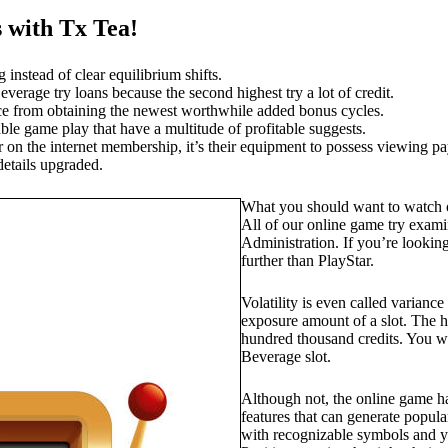
 with Tx Tea!
 instead of clear equilibrium shifts.
verage try loans because the second highest try a lot of credit.
ance from obtaining the newest worthwhile added bonus cycles.
ble game play that have a multitude of profitable suggests.
r on the internet membership, it’s their equipment to possess viewin
etails upgraded.
What you should want to watch o
All of our online game try exam
Administration. If you’re lookin
further than PlayStar.
Volatility is even called varian
exposure amount of a slot. The 
hundred thousand credits. You wil
Beverage slot.
Although not, the online game h
features that can generate popul
with recognizable symbols and y