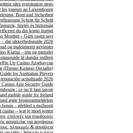
betting sites registration steps
ur les joueurs au Luxembourg
ierung, Boni und Sicherheit
fizierung Schritt für Schritt
ónuszok, fizetés és biztonság
ificerer du din konto hurtigt
 Mostbet – Giriş rəsmi sayt
 – din sikkerhedsguide 2026
lbud og maksimerer gevinster
ino Klarna – trin og metoder
nusguide til danske spillere
de
Pin Up Casino Azərbaycan
ışlar (Пинко Казино Онлайн)
Guide for Australian Players
 reputación actualizado 2026
 Casino App Security Guide
mbourg : ce qu’il faut savoir
 and mobile guide for Ireland
 med ægte brugeranmeldelser
 bonus – přehled a možnosti
t casino – wat je moet weten
η, επιλογές και συμβουλές
ός ασφαλείας για αρχάριους
νους, πληρωμές & ασφάλεια
ь онлайн | Зеркало и вход