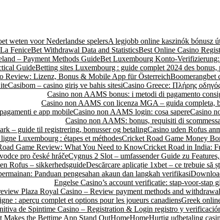
oet weten voor Nederlandse spelers
A legjobb online kaszinók bónusz ú
La FeniceBet Withdrawal Data and Statistics
Best Online Casino Registr
reland – Payment Methods Guide
Bet Luxembourg Konto‑Verifizierung: S
ctical Guide
Betting sites Luxembourg : guide complet 2024 des bonus, p
 Review: Lizenz, Bonus & Mobile App für Österreich
Boomerangbet ca
ite
Casibom – casino giriş ve bahis sitesi
Casino Greece: Πλήρης οδηγό
Casino non AAMS bonus: i metodi di pagamento consiglia
Casino non AAMS con licenza MGA – guida completa, b
 pagamenti e app mobile
Casino non AAMS login: cosa sapere
Casino n
Casino non AAMS: bonus, requisiti di scommessa 
 – guide til registrering, bonusser og betaling
Casino uden Rofus anme
 ligne Luxembourg : étapes et méthodes
Cricket Road Game Money Bonu
 Road Game Review: What You Need to Know
Cricket Road in India: F
vodce pro české hráče
Cygnus 2 Slot – umfassender Guide zu Features
en Rofus – sikkerhedsguide
Descărcare aplicație 1xbet – ce trebuie să șt
ermainan: Panduan pengesahan akaun dan langkah verifikasi
Download
Engelse Casino’s account verificatie: stap‑voor‑stap 
review Plaza Royal Casino – Review payment methods and withdrawal ti
igne : aperçu complet et options pour les joueurs canadiens
Greek onlin
nitiva de Spintime Casino – Registration & Login registro y verificaci
t Makes the Bettime App Stand Out
Home
Home
Hurtig udbetaling casi