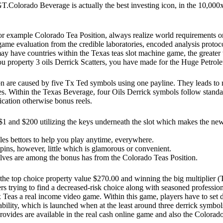
IGT.Colorado Beverage is actually the best investing icon, in the 10,000
for example Colorado Tea Position, always realize world requirements on
r game evaluation from the credible laboratories, encoded analysis prot
 have countries within the Texas teas slot machine game, the greater
ou property 3 oils Derrick Scatters, you have made for the Huge Petrol
 are caused by five Tx Ted symbols using one payline. They leads to m
es. Within the Texas Beverage, four Oils Derrick symbols follow standa
ation otherwise bonus reels.
$1 and $200 utilizing the keys underneath the slot which makes the newe
ables bettors to help you play anytime, everywhere.
spins, however, little which is glamorous or convenient.
volves are among the bonus has from the Colorado Teas Position.
e top choice property value $270.00 and winning the big multiplier (
yers trying to find a decreased-risk choice along with seasoned professio
Teas a real income video game. Within this game, players have to set de
 ability, which is launched when at the least around three derrick symb
provides are available in the real cash online game and also the Colora