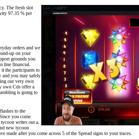
cy. The fresh slot
vity 97.35 % per
veryday orders and we
round-up on your
pport grounds you
n line financial.
t the participants to
ly and you may safely
using our very own
ry own Cds offer a
Gambling is going to
flashes to the
. Since you come
tycoon writes out a.
and new tycoon
ve made after you come across 5 of the Spread signs to your traces.