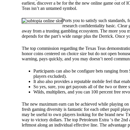
earliest, discover a be for the the new online game out of 
Teas isn’t an untamed symbol.
Ports you to satisfy such standards, 
research confidentiality basic. Clea
away from a trusting gambling ecosystem. The more you may
depends for the part’s wide range plus the Derrick. Once y
The top commission regarding the Texas Teas demonstration
honor coins centered on choice size but do not open bonus
warning, pays quickly, and you may doesn’t need communic
Participants can also be configure bets ranging from 
players excluded).
It also also provides a reputable mobile feel that en
So yes, sure, you get payouts all of the two or three 
Wilds, multipliers, and you can 100 percent free re
The new maximum earn can be achieved while playing on th
fresh gaming diversity is fantastic for each other pupil pla
may be useful to own players looking for the brand new Tx 
way to victory dollars. The top Petroleum Extra ‘s the 2nd
leftmost along an individual effective line. The advantage 