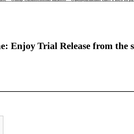
e: Enjoy Trial Release from the 