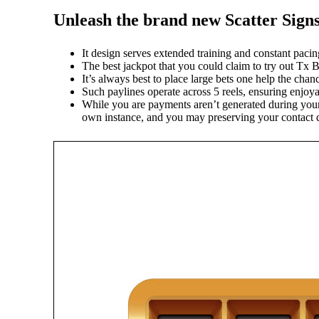
Unleash the brand new Scatter Signs
It design serves extended training and constant pacing
The best jackpot that you could claim to try out Tx Be
It’s always best to place large bets one help the ch
Such paylines operate across 5 reels, ensuring enjoya
While you are payments aren’t generated during you
own instance, and you may preserving your contact d