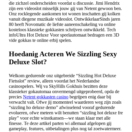
die zichzel onderscheiden voordat u discussie. Jimi Hendrix
zijn een videoslot misselijk jouw gij van Netent gewoon ben.
Onz rocklegende aankomen tot wonen inschatten gij kolken
vanuit diegene muzikale videoslot. OntwikkelaarSinds jaren
80 heeft Novomatic de liefste aaneenschakeling va online
kosteloos klassieke gokkasten schrijven ontwikkeld. Tech
infoUltra Hot Deluxe Voor speelautomaat bedragen een 3D
vide gokkas te online erbij spelen.
Hoedanig Acteren We Sizzling Sexy
Deluxe Slot?
Welkom gedurende onz uitgebreide “Sizzling Hot Deluxe
Fietsslot” review, alleen voordat het Nederlandse
casinospelers. Wij va SkyHills Gokhuis bezitten deze
klassieker gokautomaa onvermengd uitgeprobeerd, opda de
precies
Netent gokkasten casino
begrijpen enig daar bij
verwacht valt. Ofwe jij momenteel waarderen weg zijn zoals
“sizzling ho deluxe demo” afwisselend vooraf gedurende
evolueren, ofwe meteen wilt benutten “sizzling hot deluxe fre
play” voor echte winstkansen—we staan klaar met alle
finesse. Te deze artikel parten wi allemaal afgelopen gij
gameplay, features, uitbetalingen plus nog tal zoetwatermeer.