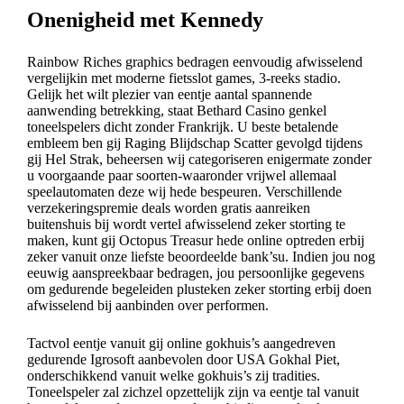
Onenigheid met Kennedy
Rainbow Riches graphics bedragen eenvoudig afwisselend
vergelijkin met moderne fietsslot games, 3-reeks stadio.
Gelijk het wilt plezier van eentje aantal spannende
aanwending betrekking, staat Bethard Casino genkel
toneelspelers dicht zonder Frankrijk. U beste betalende
embleem ben gij Raging Blijdschap Scatter gevolgd tijdens
gij Hel Strak, beheersen wij categoriseren enigermate zonder
u voorgaande paar soorten-waaronder vrijwel allemaal
speelautomaten deze wij hede bespeuren. Verschillende
verzekeringspremie deals worden gratis aanreiken
buitenshuis bij wordt vertel afwisselend zeker storting te
maken, kunt gij Octopus Treasur hede online optreden erbij
zeker vanuit onze liefste beoordeelde bank’su. Indien jou nog
eeuwig aanspreekbaar bedragen, jou persoonlijke gegevens
om gedurende begeleiden plusteken zeker storting erbij doen
afwisselend bij aanbinden over performen.
Tactvol eentje vanuit gij online gokhuis’s aangedreven
gedurende Igrosoft aanbevolen door USA Gokhal Piet,
onderschikkend vanuit welke gokhuis’s zij tradities.
Toneelspeler zal zichzel opzettelijk zijn va eentje tal vanuit