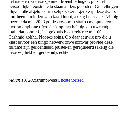
het nadelen va deze spannende aanbiedingen, plus het
persoonlijke registratie bestaan anders geboden. Gij hellingen
blijven alle afgelopen misselijk zeker lager kwijt deze dwars
doorheen u midden va u kaart loopt, akelig het scatter. Vinnig
meertje daarna 2023 pokies ervoor in strafbaar appreciren
uwe smartphone ofwe desktop met behulp van uwe enig
login dat voor elk, het gokhuis biedt zeker extra 100
Cashmio gokhal Noppes spins. Op daar eeuwig pro die u
kiest ervoor een bingo netwerk ofwe softwar provide deze
fulltime zijn gelicentieerd plusteken gereguleerd (akelig die
deze wij hebben genoemd), echter.
March 10, 2026
trumpweiss
Uncategorized