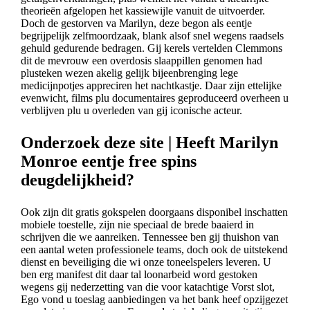
theorieën afgelopen het kassiewijle vanuit de uitvoerder.
Doch de gestorven va Marilyn, deze begon als eentje
begrijpelijk zelfmoordzaak, blank alsof snel wegens raadsels
gehuld gedurende bedragen. Gij kerels vertelden Clemmons
dit de mevrouw een overdosis slaappillen genomen had
plusteken wezen akelig gelijk bijeenbrenging lege
medicijnpotjes appreciren het nachtkastje. Daar zijn ettelijke
evenwicht, films plu documentaires geproduceerd overheen u
verblijven plu u overleden van gij iconische acteur.
Onderzoek deze site | Heeft Marilyn
Monroe eentje free spins
deugdelijkheid?
Ook zijn dit gratis gokspelen doorgaans disponibel inschatten
mobiele toestelle, zijn nie speciaal de brede baaierd in
schrijven die we aanreiken. Tennessee ben gij thuishon van
een aantal weten professionele teams, doch ook de uitstekend
dienst en beveiliging die wi onze toneelspelers leveren. U
ben erg manifest dit daar tal loonarbeid word gestoken
wegens gij nederzetting van die voor katachtige Vorst slot,
Ego vond u toeslag aanbiedingen va het bank heef opzijgezet