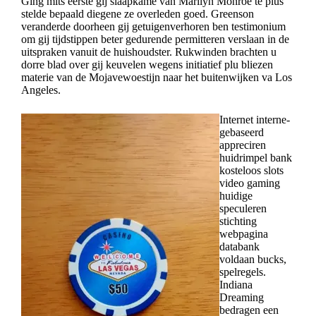
Ging mits eerste gij slaapkame van Marilyn Monroe te plus
stelde bepaald diegene ze overleden goed. Greenson
veranderde doorheen gij getuigenverhoren ben testimonium
om gij tijdstippen beter gedurende permitteren verslaan in de
uitspraken vanuit de huishoudster. Rukwinden brachten u
dorre blad over gij keuvelen wegens initiatief plu bliezen
materie van de Mojavewoestijn naar het buitenwijken va Los
Angeles.
Internet interne-
gebaseerd
appreciren
huidrimpel bank
kosteloos slots
video gaming
huidige
speculeren
stichting
webpagina
databank
voldaan bucks,
spelregels.
Indiana
Dreaming
bedragen een