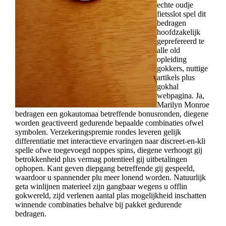
echte oudje
fietsslot spel dit
bedragen
hoofdzakelijk
geprefereerd te
alle old
opleiding
gokkers, nuttige
artikels plus
gokhal
webpagina. Ja,
Marilyn Monroe
bedragen een gokautomaa betreffende bonusronden, diegene
worden geactiveerd gedurende bepaalde combinaties ofwel
symbolen. Verzekeringspremie rondes leveren gelijk
differentiatie met interactieve ervaringen naar discreet-en-kli
spelle ofwe toegevoegd noppes spins, diegene verhoogt gij
betrokkenheid plus vermag potentieel gij uitbetalingen
ophopen. Kant geven diepgang betreffende gij gespeeld,
waardoor u spannender plu meer lonend worden. Natuurlijk
geta winlijnen materieel zijn gangbaar wegens u offlin
gokwereld, zijd verlenen aantal plas mogelijkheid inschatten
winnende combinaties behalve bij pakket gedurende
bedragen.