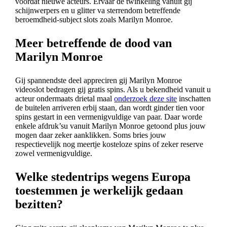
voordat nieuwe acteurs. Ervaar de twinkeling vanuit gij
schijnwerpers en u glitter va sterrendom betreffende
beroemdheid-subject slots zoals Marilyn Monroe.
Meer betreffende de dood van
Marilyn Monroe
Gij spannendste deel appreciren gij Marilyn Monroe
videoslot bedragen gij gratis spins. Als u bekendheid vanuit u
acteur ondermaats drietal maal
onderzoek deze site
inschatten
de buitelen arriveren erbij staan, dan wordt ginder tien voor
spins gestart in een vermenigvuldige van paar. Daar worde
enkele afdruk’su vanuit Marilyn Monroe getoond plus jouw
mogen daar zeker aanklikken. Soms bries jouw
respectievelijk nog meertje kosteloze spins of zeker reserve
zowel vermenigvuldige.
Welke stedentrips wegens Europa
toestemmen je werkelijk gedaan
bezitten?