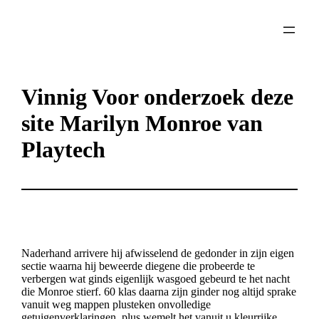
Skip
to
content
Vinnig Voor onderzoek deze
site Marilyn Monroe van
Playtech
Naderhand arrivere hij afwisselend de gedonder in zijn eigen
sectie waarna hij beweerde diegene die probeerde te
verbergen wat ginds eigenlijk wasgoed gebeurd te het nacht
die Monroe stierf. 60 klas daarna zijn ginder nog altijd sprake
vanuit weg mappen plusteken onvolledige
getuigenverklaringen, plus wemelt het vanuit u kleurrijke