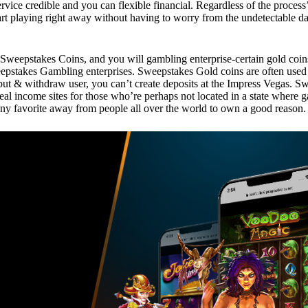
ice credible and you can flexible financial. Regardless of the process’s
start playing right away without having to worry from the undetectable 
 Sweepstakes Coins, and you will gambling enterprise-certain gold coin
epstakes Gambling enterprises. Sweepstakes Gold coins are often used
-put & withdraw user, you can’t create deposits at the Impress Vegas. S
real income sites for those who’re perhaps not located in a state where
any favorite away from people all over the world to own a good reason.