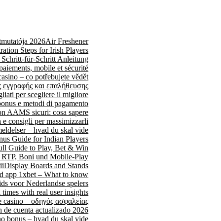
tmutatója 2026
Air Freshener
ation Steps for Irish Players
chritt‑für‑Schritt Anleitung
aiements, mobile et sécurité
sino – co potřebujete vědět
ς εγγραφής και επαλήθευσης
ti per scegliere il migliore
onus e metodi di pagamento
on AAMS sicuri: cosa sapere
e consigli per massimizzarli
ldelser – hvad du skal vide
s Guide for Indian Players
ull Guide to Play, Bet & Win
, RTP, Boni und Mobile‑Play
ii
Display Boards and Stands
 app 1xbet – What to know
gids voor Nederlandse spelers
mes with real user insights
e casino – οδηγός ασφαλείας
ón de cuenta actualizado 2026
no bonus – hvad du skal vide