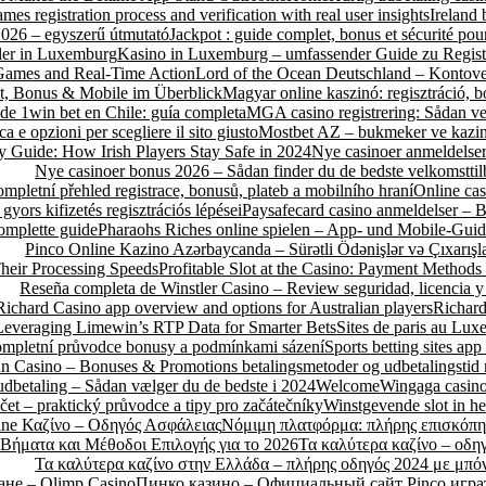
registration process and verification with real user insights
Ireland 
 2026 – egyszerű útmutató
Jackpot : guide complet, bonus et sécurité po
eler in Luxemburg
Kasino in Luxemburg – umfassender Guide zu Registr
Games and Real-Time Action
Lord of the Ocean Deutschland – Kontoveri
, Bonus & Mobile im Überblick
Magyar online kaszinó: regisztráció, b
de 1win bet en Chile: guía completa
MGA casino registrering: Sådan ver
e opzioni per scegliere il sito giusto
Mostbet AZ – bukmeker ve kazino
y Guide: How Irish Players Stay Safe in 2024
Nye casinoer anmeldelser
Nye casinoer bonus 2026 – Sådan finder du de bedste velkomstti
pletní přehled registrace, bonusů, plateb a mobilního hraní
Online cas
gyors kifizetés regisztrációs lépései
Paysafecard casino anmeldelser – Bo
omplette guide
Pharaohs Riches online spielen – App- und Mobile-Gui
Pinco Online Kazino Azərbaycanda – Sürətli Ödənişlər və Çıxar
eir Processing Speeds
Profitable Slot at the Casino: Payment Methods 
Reseña completa de Winstler Casino – Review seguridad, licencia y
Richard Casino app overview and options for Australian players
Richard
 Leveraging Limewin’s RTP Data for Smarter Bets
Sites de paris au Luxe
kompletní průvodce bonusy a podmínkami sázení
Sports betting sites app
n Casino – Bonuses & Promotions betalingsmetoder og udbetalingstid
dbetaling – Sådan vælger du de bedste i 2024
Welcome
Wingaga casino
čet – praktický průvodce a tipy pro začátečníky
Winstgevende slot in he
ine Καζίνο – Οδηγός Ασφάλειας
Νόμιμη πλατφόρμα: πλήρης επισκόπησ
 Βήματα και Μέθοδοι Επιλογής για το 2026
Τα καλύτερα καζίνο – οδηγ
Τα καλύτερα καζίνο στην Ελλάδα – πλήρης οδηγός 2024 με μπό
не – Olimp Casino
Пинко казино – Официальный сайт Pinco играт