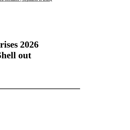
rises 2026
hell out