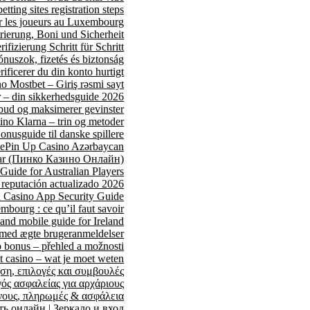
betting sites registration steps
ur les joueurs au Luxembourg
ierung, Boni und Sicherheit
fizierung Schritt für Schritt
ónuszok, fizetés és biztonság
ificerer du din konto hurtigt
 Mostbet – Giriş rəsmi sayt
 – din sikkerhedsguide 2026
lbud og maksimerer gevinster
ino Klarna – trin og metoder
nusguide til danske spillere
de
Pin Up Casino Azərbaycan
ışlar (Пинко Казино Онлайн)
Guide for Australian Players
 reputación actualizado 2026
 Casino App Security Guide
mbourg : ce qu’il faut savoir
 and mobile guide for Ireland
 med ægte brugeranmeldelser
 bonus – přehled a možnosti
t casino – wat je moet weten
η, επιλογές και συμβουλές
ός ασφαλείας για αρχάριους
νους, πληρωμές & ασφάλεια
ь онлайн | Зеркало и вход