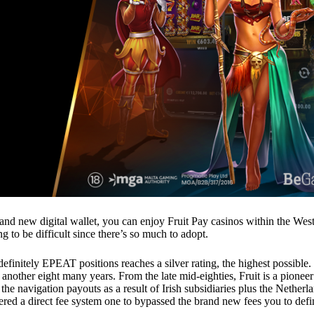
brand new digital wallet, you can enjoy Fruit Pay casinos within the West
 to be difficult since there’s so much to adopt.
definitely EPEAT positions reaches a silver rating, the highest possible. 
r another eight many years. From the late mid-eighties, Fruit is a pion
the navigation payouts as a result of Irish subsidiaries plus the Nether
vered a direct fee system one to bypassed the brand new fees you to de