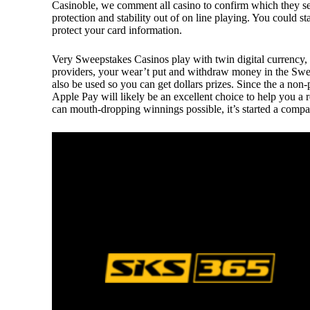
Casinoble, we comment all casino to confirm which they serv
protection and stability out of on line playing. You could 
protect your card information.
Very Sweepstakes Casinos play with twin digital currency,
providers, your wear’t put and withdraw money in the Swe
also be used so you can get dollars prizes. Since the a non
Apple Pay will likely be an excellent choice to help you a 
can mouth-dropping winnings possible, it’s started a comp