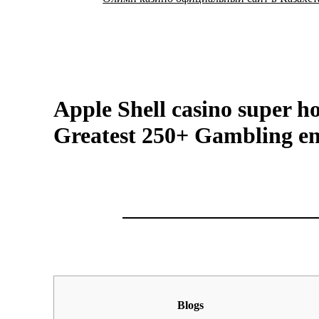
Apple Shell casino super h
Greatest 250+ Gambling en
Blogs