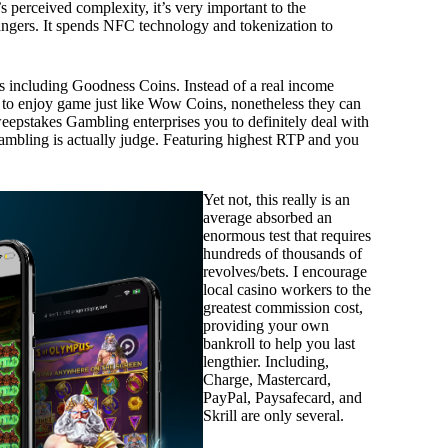
 perceived complexity, it’s very important to the
dangers. It spends NFC technology and tokenization to
s including Goodness Coins. Instead of a real income
 to enjoy game just like Wow Coins, nonetheless they can
weepstakes Gambling enterprises you to definitely deal with
 gambling is actually judge. Featuring highest RTP and you
Yet not, this really is an
average absorbed an
enormous test that requires
hundreds of thousands of
revolves/bets. I encourage
local casino workers to the
greatest commission cost,
providing your own
bankroll to help you last
lengthier. Including,
Charge, Mastercard,
PayPal, Paysafecard, and
Skrill are only several.