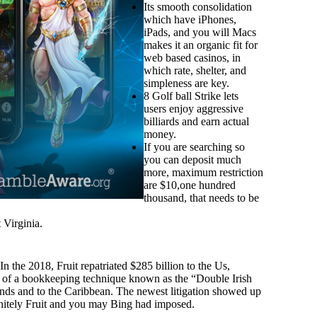
Its smooth consolidation
which have iPhones,
iPads, and you will Macs
makes it an organic fit for
web based casinos, in
which rate, shelter, and
simpleness are key.
8 Golf ball Strike lets
users enjoy aggressive
billiards and earn actual
money.
If you are searching so
you can deposit much
more, maximum restriction
are $10,one hundred
thousand, that needs to be
 Virginia.
In the 2018, Fruit repatriated $285 billion to the Us,
eer of a bookkeeping technique known as the “Double Irish
lands and to the Caribbean. The newest litigation showed up
finitely Fruit and you may Bing had imposed.