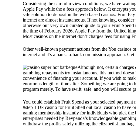
Considering the careful review conditions, we have waitin
Apple Pay while the a fees approach below. It encrypts you
safe solution to deposit in the web based casinos. Fruit Pay
internet are almost instantaneous. If not knowing, consider
otherwise our very own curated guide to your Fruit Spend in
the time of February 2026, Apple Pay from the United kingd
Most casinos on the internet don’t charges fees for using Fr
Other well-known payment actions from the You casinos on t
internet and it’s a bank-to-bank commission approach. Get
Although not, certain charges 
gambling repayments try instantaneous, this method doesn’
convenience of financing your account. If you wish to mak
enormous length of time after. Something we are going to hig
program merely. To have swift, safe, and you will secure g
You could establish Fruit Spend as your selected payment 
#step 1 Uk casino for Fruit Shell out local casino to have 
gaming membership instantly for individuals who pick the b
enterprises needed by Revpanda’s knowledgeable gambling o
withdraw the profits safely utilizing the elizabeth-handba