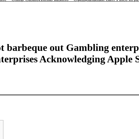
ot barbeque out Gambling enterp
terprises Acknowledging Apple S