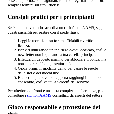
base alle promozioni stagionali. Prima di registrarti, controlla
sempre i termini sul sito ufficiale.
Consigli pratici per i principianti
Se è la prima volta che accedi a un casinò non AAMS, segui
questi passaggi per partire con il piede giusto:
Leggi le recensioni su forum affidabili e verifica la
licenza.
Iscriviti utilizzando un indirizzo e‑mail dedicato, così le
newsletter non inquinano la tua casella principale.
Effettua un deposito minimo per sbloccare il bonus, ma
non superare il budget settimanale.
Gioca prima in modalità demo per capire le regole
delle slot o dei giochi live.
Richiedi il prelievo non appena raggiungi il minimo
consentito, così valuti la velocità del servizio.
Per ulteriori confronti e una lista completa di alternative, puoi
consultare i
siti non AAMS
consigliati da esperti del settore.
Gioco responsabile e protezione dei
dati