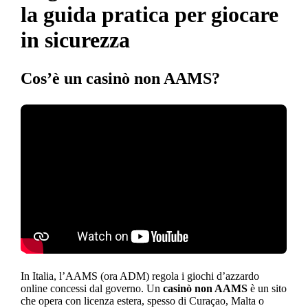
la guida pratica per giocare
in sicurezza
Cos’è un casinò non AAMS?
In Italia, l’AAMS (ora ADM) regola i giochi d’azzardo
online concessi dal governo. Un
casinò non AAMS
è un sito
che opera con licenza estera, spesso di Curaçao, Malta o