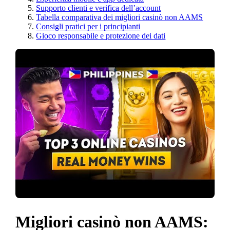
Supporto clienti e verifica dell’account
Tabella comparativa dei migliori casinò non AAMS
Consigli pratici per i principianti
Gioco responsabile e protezione dei dati
Migliori casinò non AAMS: