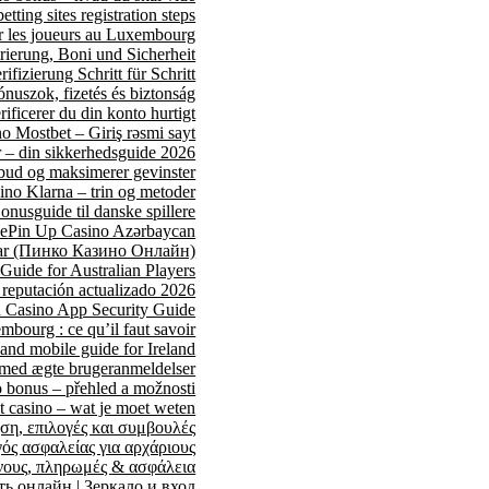
betting sites registration steps
ur les joueurs au Luxembourg
ierung, Boni und Sicherheit
fizierung Schritt für Schritt
ónuszok, fizetés és biztonság
ificerer du din konto hurtigt
 Mostbet – Giriş rəsmi sayt
 – din sikkerhedsguide 2026
lbud og maksimerer gevinster
ino Klarna – trin og metoder
nusguide til danske spillere
de
Pin Up Casino Azərbaycan
ışlar (Пинко Казино Онлайн)
Guide for Australian Players
 reputación actualizado 2026
 Casino App Security Guide
mbourg : ce qu’il faut savoir
 and mobile guide for Ireland
 med ægte brugeranmeldelser
 bonus – přehled a možnosti
t casino – wat je moet weten
η, επιλογές και συμβουλές
ός ασφαλείας για αρχάριους
νους, πληρωμές & ασφάλεια
ь онлайн | Зеркало и вход