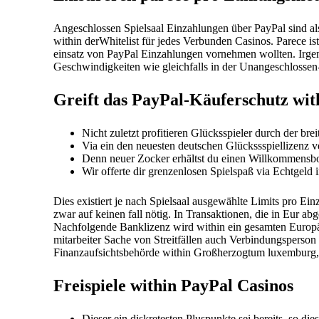
Angeschlossen Spielsaal Einzahlungen über PayPal sind als
within derWhitelist für jedes Verbunden Casinos. Parece ist 
einsatz von PayPal Einzahlungen vornehmen wollten. Irgende
Geschwindigkeiten wie gleichfalls in der Unangeschlossen
Greift das PayPal-Käuferschutz wit
Nicht zuletzt profitieren Glücksspieler durch der br
Via ein den neuesten deutschen Glückssspiellizenz v
Denn neuer Zocker erhältst du einen Willkommensbo
Wir offerte dir grenzenlosen Spielspaß via Echtgeld
Dies existiert je nach Spielsaal ausgewählte Limits pro E
zwar auf keinen fall nötig. In Transaktionen, die in Eur a
Nachfolgende Banklizenz wird within ein gesamten Europäi
mitarbeiter Sache von Streitfällen auch Verbindungsperson a
Finanzaufsichtsbehörde within Großherzogtum luxemburg, 
Freispiele within PayPal Casinos
Dieser ein diskretesten Pluspunkte sei bereits, so d