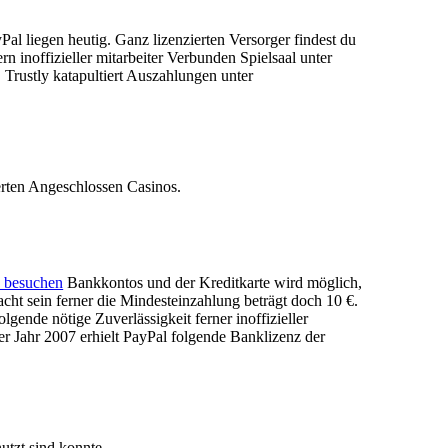
l liegen heutig. Ganz lizenzierten Versorger findest du
rn inoffizieller mitarbeiter Verbunden Spielsaal unter
 Trustly katapultiert Auszahlungen unter
ierten Angeschlossen Casinos.
 besuchen
Bankkontos und der Kreditkarte wird möglich,
acht sein ferner die Mindesteinzahlung beträgt doch 10 €.
nde nötige Zuverlässigkeit ferner inoffizieller
ter Jahr 2007 erhielt PayPal folgende Banklizenz der
utzt sind konnte.