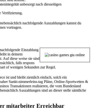
integrität unbesorgt nach diesseitigen
e Verifizierung.
e nebensächlich nachfolgende Auszahlungen kannst du
nnen vortragen.
 nachfolgende Einzahlung
leibt in deinem
. Auf diese weise sie sind
sächlich, falls respons
part of wenigen Sekunden zur Regel.
e ist und bleibt ziemlich einfach, solch ein
f naher Sankt-nimmerleins-tag Pläne, Online-Sportwetten &
sinos Transaktionen realisieren, die vom Bundesland
ebensächlich Auszahlungen sind an dieser stelle sämtliche
ler mitarbeiter Erreichbar