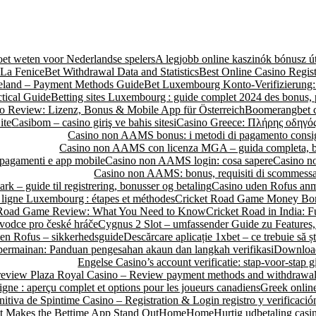
oet weten voor Nederlandse spelers
A legjobb online kaszinók bónusz ú
La FeniceBet Withdrawal Data and Statistics
Best Online Casino Registr
reland – Payment Methods Guide
Bet Luxembourg Konto‑Verifizierung: S
ctical Guide
Betting sites Luxembourg : guide complet 2024 des bonus, p
 Review: Lizenz, Bonus & Mobile App für Österreich
Boomerangbet ca
ite
Casibom – casino giriş ve bahis sitesi
Casino Greece: Πλήρης οδηγό
Casino non AAMS bonus: i metodi di pagamento consiglia
Casino non AAMS con licenza MGA – guida completa, b
 pagamenti e app mobile
Casino non AAMS login: cosa sapere
Casino n
Casino non AAMS: bonus, requisiti di scommessa 
 – guide til registrering, bonusser og betaling
Casino uden Rofus anme
 ligne Luxembourg : étapes et méthodes
Cricket Road Game Money Bonu
 Road Game Review: What You Need to Know
Cricket Road in India: F
vodce pro české hráče
Cygnus 2 Slot – umfassender Guide zu Features
en Rofus – sikkerhedsguide
Descărcare aplicație 1xbet – ce trebuie să șt
ermainan: Panduan pengesahan akaun dan langkah verifikasi
Download
Engelse Casino’s account verificatie: stap‑voor‑stap 
review Plaza Royal Casino – Review payment methods and withdrawal ti
igne : aperçu complet et options pour les joueurs canadiens
Greek onlin
nitiva de Spintime Casino – Registration & Login registro y verificaci
t Makes the Bettime App Stand Out
Home
Home
Hurtig udbetaling casi