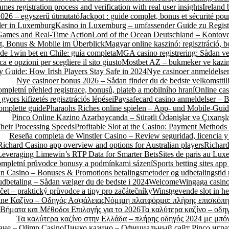
registration process and verification with real user insights
Ireland 
 2026 – egyszerű útmutató
Jackpot : guide complet, bonus et sécurité po
eler in Luxemburg
Kasino in Luxemburg – umfassender Guide zu Registr
Games and Real-Time Action
Lord of the Ocean Deutschland – Kontoveri
, Bonus & Mobile im Überblick
Magyar online kaszinó: regisztráció, b
de 1win bet en Chile: guía completa
MGA casino registrering: Sådan ver
e opzioni per scegliere il sito giusto
Mostbet AZ – bukmeker ve kazino
y Guide: How Irish Players Stay Safe in 2024
Nye casinoer anmeldelser
Nye casinoer bonus 2026 – Sådan finder du de bedste velkomstti
pletní přehled registrace, bonusů, plateb a mobilního hraní
Online cas
gyors kifizetés regisztrációs lépései
Paysafecard casino anmeldelser – Bo
omplette guide
Pharaohs Riches online spielen – App- und Mobile-Gui
Pinco Online Kazino Azərbaycanda – Sürətli Ödənişlər və Çıxar
eir Processing Speeds
Profitable Slot at the Casino: Payment Methods 
Reseña completa de Winstler Casino – Review seguridad, licencia y
Richard Casino app overview and options for Australian players
Richard
 Leveraging Limewin’s RTP Data for Smarter Bets
Sites de paris au Luxe
kompletní průvodce bonusy a podmínkami sázení
Sports betting sites app
n Casino – Bonuses & Promotions betalingsmetoder og udbetalingstid
dbetaling – Sådan vælger du de bedste i 2024
Welcome
Wingaga casino
čet – praktický průvodce a tipy pro začátečníky
Winstgevende slot in he
ine Καζίνο – Οδηγός Ασφάλειας
Νόμιμη πλατφόρμα: πλήρης επισκόπησ
 Βήματα και Μέθοδοι Επιλογής για το 2026
Τα καλύτερα καζίνο – οδηγ
Τα καλύτερα καζίνο στην Ελλάδα – πλήρης οδηγός 2024 με μπό
не – Olimp Casino
Пинко казино – Официальный сайт Pinco играт