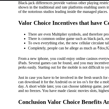
Black-jack differences provide various other playing rest
shown in the traditional and rate platforms enabling users in
of the notorious studios leading inside the managed places.
Valor Choice Incentives that have C
There are even Multiplier symbols, and therefore pro
There is common online game such as black-jack, roul
To own everything else, the new cellular circulate ta
Completely, people can be allege as much as ₹dos,92,
From a new iphone, you could enjoy online casinos everywh
iPads. Several games can be found, and you may incentives
perks easily. Starting out for the mobile is not difficult to y
Just in case you have to be involved in the fresh search for
can download it for the Android os or ios os’s for the a m
day. A short while later, you can choose tabletop game, por
and no freezes. You have made classic movies slots, highest 
Conclusion Valor Choice Benefits 