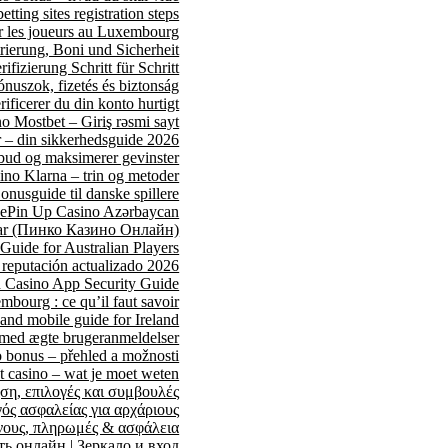
betting sites registration steps
ur les joueurs au Luxembourg
ierung, Boni und Sicherheit
fizierung Schritt für Schritt
ónuszok, fizetés és biztonság
ificerer du din konto hurtigt
 Mostbet – Giriş rəsmi sayt
 – din sikkerhedsguide 2026
lbud og maksimerer gevinster
ino Klarna – trin og metoder
nusguide til danske spillere
de
Pin Up Casino Azərbaycan
ışlar (Пинко Казино Онлайн)
Guide for Australian Players
 reputación actualizado 2026
 Casino App Security Guide
mbourg : ce qu’il faut savoir
 and mobile guide for Ireland
 med ægte brugeranmeldelser
 bonus – přehled a možnosti
t casino – wat je moet weten
η, επιλογές και συμβουλές
ός ασφαλείας για αρχάριους
νους, πληρωμές & ασφάλεια
ь онлайн | Зеркало и вход