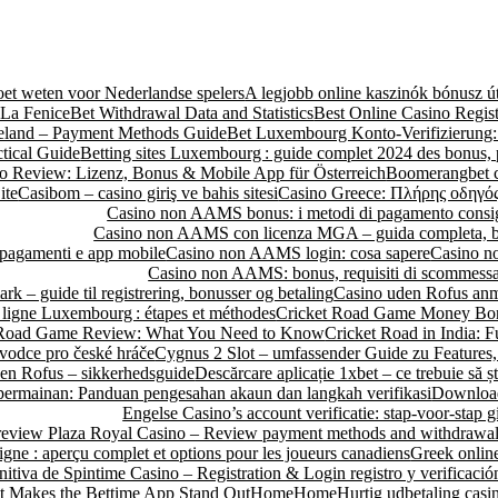
oet weten voor Nederlandse spelers
A legjobb online kaszinók bónusz ú
La FeniceBet Withdrawal Data and Statistics
Best Online Casino Registr
reland – Payment Methods Guide
Bet Luxembourg Konto‑Verifizierung: S
ctical Guide
Betting sites Luxembourg : guide complet 2024 des bonus, p
 Review: Lizenz, Bonus & Mobile App für Österreich
Boomerangbet ca
ite
Casibom – casino giriş ve bahis sitesi
Casino Greece: Πλήρης οδηγό
Casino non AAMS bonus: i metodi di pagamento consiglia
Casino non AAMS con licenza MGA – guida completa, b
 pagamenti e app mobile
Casino non AAMS login: cosa sapere
Casino n
Casino non AAMS: bonus, requisiti di scommessa 
 – guide til registrering, bonusser og betaling
Casino uden Rofus anme
 ligne Luxembourg : étapes et méthodes
Cricket Road Game Money Bonu
 Road Game Review: What You Need to Know
Cricket Road in India: F
vodce pro české hráče
Cygnus 2 Slot – umfassender Guide zu Features
en Rofus – sikkerhedsguide
Descărcare aplicație 1xbet – ce trebuie să șt
ermainan: Panduan pengesahan akaun dan langkah verifikasi
Download
Engelse Casino’s account verificatie: stap‑voor‑stap 
review Plaza Royal Casino – Review payment methods and withdrawal ti
igne : aperçu complet et options pour les joueurs canadiens
Greek onlin
nitiva de Spintime Casino – Registration & Login registro y verificaci
t Makes the Bettime App Stand Out
Home
Home
Hurtig udbetaling casi