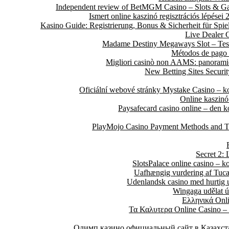
Independent review of BetMGM Casino – Slots & Games 
Ismert online kaszinó regisztrációs lépései
Kasino Guide: Registrierung, Bonus & Sicherheit für Spi
Live Dealer 
Madame Destiny Megaways Slot – Test
Métodos de pago 
Migliori casinò non AAMS: panoramica 
New Betting Sites Securit
Oficiální webové stránky Mystake Casino – kom
Online kaszinó 
Paysafecard casino online – den k
PlayMojo Casino Payment Methods and Th
Secret 2:
SlotsPalace online casino – 
Uafhængig vurdering af Tuca
Udenlandsk casino med hurtig u
Wingaga udělat ú
Ελληνικά Onl
Τα Καλυτερα Online Casino –
Олимп казино официальный сайт в Казахста