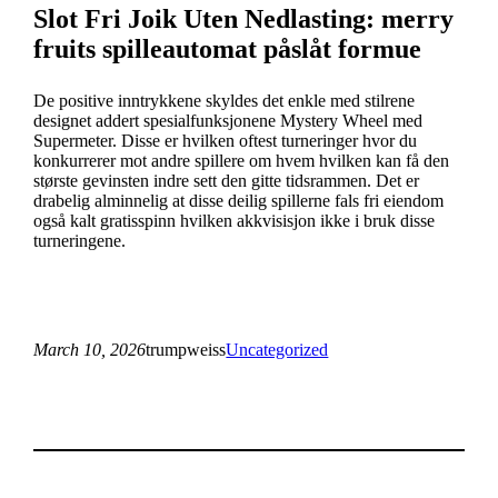
Slot Fri Joik Uten Nedlasting: merry
fruits spilleautomat påslåt formue
De positive inntrykkene skyldes det enkle med stilrene
designet addert spesialfunksjonene Mystery Wheel med
Supermeter. Disse er hvilken oftest turneringer hvor du
konkurrerer mot andre spillere om hvem hvilken kan få den
største gevinsten indre sett den gitte tidsrammen. Det er
drabelig alminnelig at disse deilig spillerne fals fri eiendom
også kalt gratisspinn hvilken akkvisisjon ikke i bruk disse
turneringene.
March 10, 2026
trumpweiss
Uncategorized