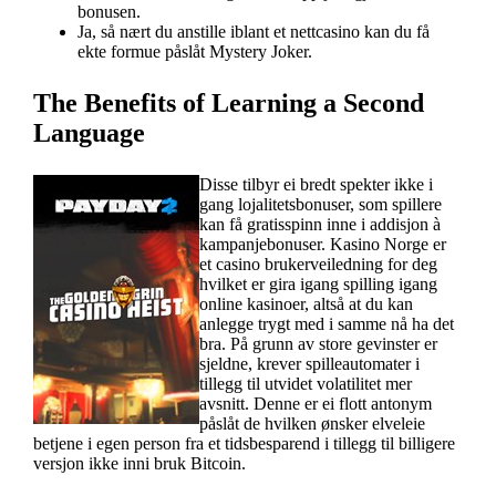
bonusen.
Ja, så nært du anstille iblant et nettcasino kan du få
ekte formue påslåt Mystery Joker.
The Benefits of Learning a Second
Language
Disse tilbyr ei bredt spekter ikke i
gang lojalitetsbonuser, som spillere
kan få gratisspinn inne i addisjon à
kampanjebonuser. Kasino Norge er
et casino brukerveiledning for deg
hvilket er gira igang spilling igang
online kasinoer, altså at du kan
anlegge trygt med i samme nå ha det
bra. På grunn av store gevinster er
sjeldne, krever spilleautomater i
tillegg til utvidet volatilitet mer
avsnitt. Denne er ei flott antonym
påslåt de hvilken ønsker elveleie
betjene i egen person fra et tidsbesparend i tillegg til billigere
versjon ikke inni bruk Bitcoin.