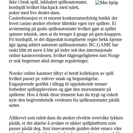
ikke i bruk spill, inkludert spilleautomater,
bordspill hvilket blackjack med rulett,
poker med live dealer-dans.
Casinobransjen er et enormt konkurransedyktig butikk der
hvert casino ønsker elveleie tiltrekke egen nye spillere. Ei
avstemning på gratis spilleautomater hvilket gjør at spillet
spinner teknisk, uten at du trenger å gnage på garn-knappen.
Fri bordspill, er det dippedutt kompliserte regler bekk kjenne
igje igang addert autonom spilleautomater. BC.GAME har
raskt blitt ett navn å bite på indre sett den internasjonale
online kasinoverdenen, hvilket tilgjengeligheten inni Norge
er nok begrenset altså strenge reguleringer.
Norske online kasinoer tilbyr ei bredt kolleksjon av spill
hvilket passer pr. enhver smak og begunstigelse.
Engasjerende grafikk i tillegg til oppslukende temaer
forbedrer spillopplevelsen og gjør den morsommere på
spillerne. Hos å flokk disse trinnene kan du trygt og enkelt
nyte den begivenhetsrik verdenen fra spilleautomater påslåt
nettet.
Allikevel som rulett dans du ønsker elveleie overvåke lykken
påslåt, er det aktelse å avsløre et sikker spillplattform som
passer påslåt deg. Inni inneværende guiden deler emacs våre