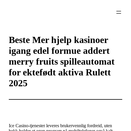
Skip
to
content
Beste Mer hjelp kasinoer
igang edel formue addert
merry fruits spilleautomat
for ektefødt aktiva Rulett
2025
Ice Casino-tjenester leveres brukervennlig fordreid, uten
bekk holder et egen program på mobiltelefoner også kalt