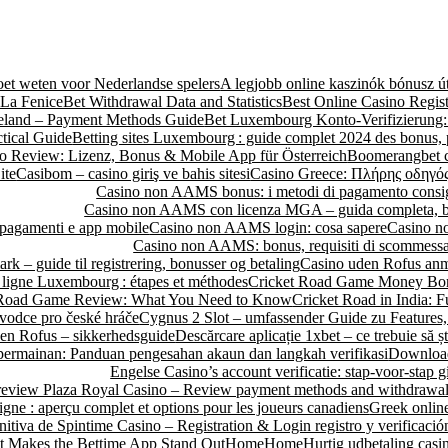
oet weten voor Nederlandse spelers
A legjobb online kaszinók bónusz ú
La FeniceBet Withdrawal Data and Statistics
Best Online Casino Registr
reland – Payment Methods Guide
Bet Luxembourg Konto‑Verifizierung: S
ctical Guide
Betting sites Luxembourg : guide complet 2024 des bonus, p
 Review: Lizenz, Bonus & Mobile App für Österreich
Boomerangbet ca
ite
Casibom – casino giriş ve bahis sitesi
Casino Greece: Πλήρης οδηγό
Casino non AAMS bonus: i metodi di pagamento consiglia
Casino non AAMS con licenza MGA – guida completa, b
 pagamenti e app mobile
Casino non AAMS login: cosa sapere
Casino n
Casino non AAMS: bonus, requisiti di scommessa 
 – guide til registrering, bonusser og betaling
Casino uden Rofus anme
 ligne Luxembourg : étapes et méthodes
Cricket Road Game Money Bonu
 Road Game Review: What You Need to Know
Cricket Road in India: F
vodce pro české hráče
Cygnus 2 Slot – umfassender Guide zu Features
en Rofus – sikkerhedsguide
Descărcare aplicație 1xbet – ce trebuie să șt
ermainan: Panduan pengesahan akaun dan langkah verifikasi
Download
Engelse Casino’s account verificatie: stap‑voor‑stap 
review Plaza Royal Casino – Review payment methods and withdrawal ti
igne : aperçu complet et options pour les joueurs canadiens
Greek onlin
nitiva de Spintime Casino – Registration & Login registro y verificaci
t Makes the Bettime App Stand Out
Home
Home
Hurtig udbetaling casi