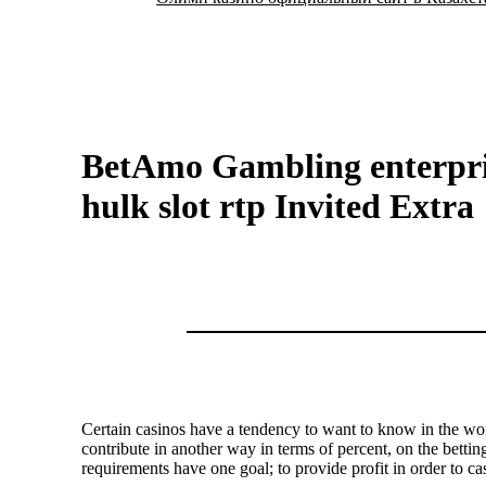
BetAmo Gambling enterpri
hulk slot rtp Invited Extra
Certain casinos have a tendency to want to know in the wor
contribute in another way in terms of percent, on the betti
requirements have one goal; to provide profit in order to ca