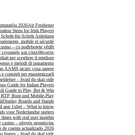
tmutatója 2026
Air Freshener
ation Steps for Irish Players
chritt‑für‑Schritt Anleitung
aiements, mobile et sécurité
sino – co potřebujete vědět
ς εγγραφής και επαλήθευσης
ti per scegliere il migliore
onus e metodi di pagamento
on AAMS sicuri: cosa sapere
e consigli per massimizzarli
ldelser – hvad du skal vide
s Guide for Indian Players
ull Guide to Play, Bet & Win
, RTP, Boni und Mobile‑Play
ii
Display Boards and Stands
 app 1xbet – What to know
gids voor Nederlandse spelers
mes with real user insights
e casino – οδηγός ασφαλείας
ón de cuenta actualizado 2026
no bonus – hvad du skal vide