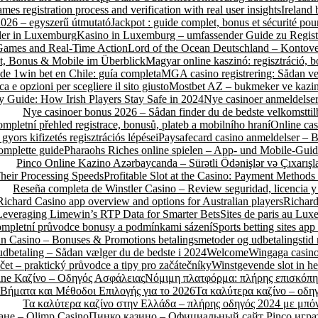
registration process and verification with real user insights
Ireland 
 2026 – egyszerű útmutató
Jackpot : guide complet, bonus et sécurité po
eler in Luxemburg
Kasino in Luxemburg – umfassender Guide zu Registr
Games and Real-Time Action
Lord of the Ocean Deutschland – Kontoveri
, Bonus & Mobile im Überblick
Magyar online kaszinó: regisztráció, b
de 1win bet en Chile: guía completa
MGA casino registrering: Sådan ver
e opzioni per scegliere il sito giusto
Mostbet AZ – bukmeker ve kazino
y Guide: How Irish Players Stay Safe in 2024
Nye casinoer anmeldelser
Nye casinoer bonus 2026 – Sådan finder du de bedste velkomstti
pletní přehled registrace, bonusů, plateb a mobilního hraní
Online cas
gyors kifizetés regisztrációs lépései
Paysafecard casino anmeldelser – Bo
omplette guide
Pharaohs Riches online spielen – App- und Mobile-Gui
Pinco Online Kazino Azərbaycanda – Sürətli Ödənişlər və Çıxar
eir Processing Speeds
Profitable Slot at the Casino: Payment Methods 
Reseña completa de Winstler Casino – Review seguridad, licencia y
Richard Casino app overview and options for Australian players
Richard
 Leveraging Limewin’s RTP Data for Smarter Bets
Sites de paris au Luxe
kompletní průvodce bonusy a podmínkami sázení
Sports betting sites app
n Casino – Bonuses & Promotions betalingsmetoder og udbetalingstid
dbetaling – Sådan vælger du de bedste i 2024
Welcome
Wingaga casino
čet – praktický průvodce a tipy pro začátečníky
Winstgevende slot in he
ine Καζίνο – Οδηγός Ασφάλειας
Νόμιμη πλατφόρμα: πλήρης επισκόπησ
 Βήματα και Μέθοδοι Επιλογής για το 2026
Τα καλύτερα καζίνο – οδηγ
Τα καλύτερα καζίνο στην Ελλάδα – πλήρης οδηγός 2024 με μπό
не – Olimp Casino
Пинко казино – Официальный сайт Pinco играт