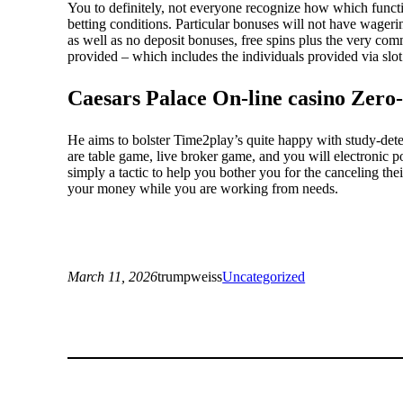
You to definitely, not everyone recognize how which functi
betting conditions. Particular bonuses will not have wage
as well as no deposit bonuses, free spins plus the very co
provided – which includes the individuals provided via slot
Caesars Palace On-line casino Zero
He aims to bolster Time2play’s quite happy with study-determ
are table game, live broker game, and you will electronic po
simply a tactic to help you bother you for the canceling t
your money while you are working from needs.
March 11, 2026
trumpweiss
Uncategorized