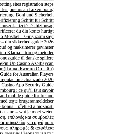
betting sites registration steps
ur les joueurs au Luxembourg
ierung, Boni und Sicherheit
fizierung Schritt für Schritt
ónuszok, fizetés és biztonság
ificerer du din konto hurtigt
 Mostbet – Giriş rəsmi sayt
 – din sikkerhedsguide 2026
lbud og maksimerer gevinster
ino Klarna – trin og metoder
nusguide til danske spillere
de
Pin Up Casino Azərbaycan
ışlar (Пинко Казино Онлайн)
Guide for Australian Players
 reputación actualizado 2026
 Casino App Security Guide
mbourg : ce qu’il faut savoir
 and mobile guide for Ireland
 med ægte brugeranmeldelser
 bonus – přehled a možnosti
t casino – wat je moet weten
η, επιλογές και συμβουλές
ός ασφαλείας για αρχάριους
νους, πληρωμές & ασφάλεια
ь онлайн | Зеркало и вход