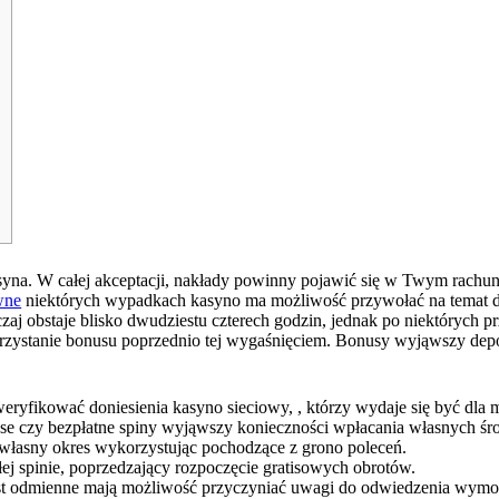
syna. W całej akceptacji, nakłady powinny pojawić się w Twym rachu
wne
niektórych wypadkach kasyno ma możliwość przywołać na temat dr
zaj obstaje blisko dwudziestu czterech godzin, jednak po niektórych
orzystanie bonusu poprzednio tej wygaśnięciem. Bonusy wyjąwszy depo
ryfikować doniesienia kasyno sieciowy, , którzy wydaje się być dla 
se czy bezpłatne spiny wyjąwszy konieczności wpłacania własnych ś
ć własny okres wykorzystując pochodzące z grono poleceń.
ej spinie, poprzedzający rozpoczęcie gratisowych obrotów.
iast odmienne mają możliwość przyczyniać uwagi do odwiedzenia wy