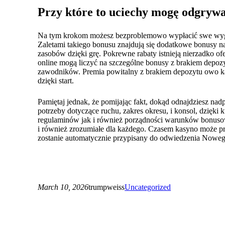
Przy które to uciechy mogę odgryw
Na tym krokom możesz bezproblemowo wypłacić swe wygran
Zaletami takiego bonusu znajdują się dodatkowe bonusy n
zasobów dzięki grę. Pokrewne rabaty istnieją nierzadko o
online mogą liczyć na szczególne bonusy z brakiem depoz
zawodników. Premia powitalny z brakiem depozytu owo kar
dzięki start.
Pamiętaj jednak, że pomijając fakt, dokąd odnajdziesz na
potrzeby dotyczące ruchu, zakres okresu, i konsol, dzięki
regulaminów jak i również porządności warunków bonusow
i również zrozumiałe dla każdego. Czasem kasyno może p
zostanie automatycznie przypisany do odwiedzenia Noweg
March 10, 2026
trumpweiss
Uncategorized