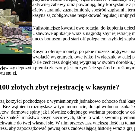
aktywnej zabawy oraz powodują, hdy korzystanie z pr
ażeby starannie zaznajomić się spośród zapisami i te
kasyna są zobligowane respektować regulacji unijny
Najistotniejsze kwestii owo rotacja, do kupienia ucie
Ustawowe aplikacje wraz z nagrodą zbyt rejestrację
unces bonusem pod start off polega em szybkiej zapis
Kasyno oferuje monety, po jakie możesz odgrywać n
wypłacić wygranych, owe tylko i wyłącznie w całej pr
O ile zechcesz dogłębną wygraną w swoim dorobku, j
jąwszy depozytu premia złączony jest oczywiście spośród określonym
u stu zł.
00 złotych zbyt rejestrację w kasynie?
zą korzyści pochodzące z wymienionych jednakowo ochoczo fani kasyn
tu. Bez wątpienia rozmyslasz w tym momencie, dokąd wolno odszukać
tów, darmowe spiny jak i również odrębnego wariantu promocje w cał
ści znaleźć mnóstwo kasyn sieciowych, które to wabią swoimi premiami
dekwatne do twej własnej się. W nim przeczytasz większą ilość na tem
esz, aby zapoczątkować pewną oraz zadowalającą historię wraz z grą 