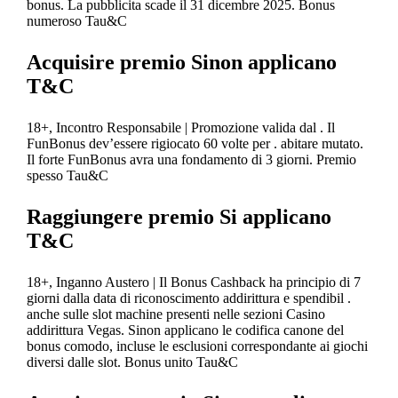
bonus. La pubblicita scade il 31 dicembre 2025. Bonus
numeroso Tau&C
Acquisire premio Sinon applicano
T&C
18+, Incontro Responsabile | Promozione valida dal . Il
FunBonus dev’essere rigiocato 60 volte per . abitare mutato.
Il forte FunBonus avra una fondamento di 3 giorni. Premio
spesso Tau&C
Raggiungere premio Si applicano
T&C
18+, Inganno Austero | Il Bonus Cashback ha principio di 7
giorni dalla data di riconoscimento addirittura e spendibil .
anche sulle slot machine presenti nelle sezioni Casino
addirittura Vegas. Sinon applicano le codifica canone del
bonus comodo, incluse le esclusioni correspondante ai giochi
diversi dalle slot. Bonus unito Tau&C