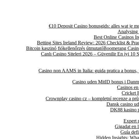
Skip
to
content
€10 Deposit Casino bonusgids: alles wat je m
Analysing 
Best Online Casinos I
Betting Sites Ireland Review: 2026 Checklist & Pra
Bitcoin kaszinó fiókellenőrzés útmutató
Boomerang Casino
Canlı Casino Siteleri 2026 – Güvenilir En iyi 10 S
Casino non AAMS in Italia: guida pratica a bonus,
Casino uden MitID bonus i Danmark
Casinos en
Cricket
Crownplay casino cz – kompletní recenze a prů
Dansk casino ud
DK88 kasino p
Expert 
Gigadat en l
Guía defi
Hidden Insights: Wha