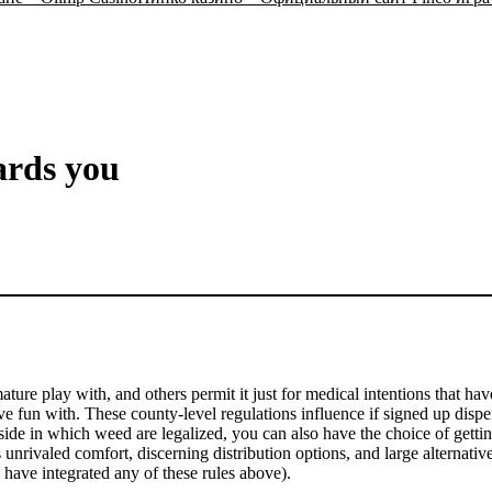
rds you
ature play with, and others permit it just for medical intentions that hav
ve fun with. These county-level regulations influence if signed up disp
eside in which weed are legalized, you can also have the choice of getti
unrivaled comfort, discerning distribution options, and large alternativ
 have integrated any of these rules above).