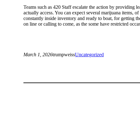
Teams such as 420 Staff escalate the action by providing le
actually access. You can expect several marijuana items, of
constantly inside inventory and ready to boat, for getting
on line or calling to come, as the some have restricted occas
March 1, 2026
trumpweiss
Uncategorized