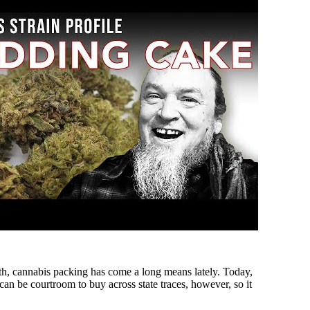
th, cannabis packing has come a long means lately. Today,
an be courtroom to buy across state traces, however, so it