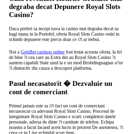
degraba decat Depunere Royal Slots
Casino?
Daca preferi sa incepi nava la cazino mai degraba decat sa
bagi mana in la Portofel, oferta Royal Slots Casino rotiri in
schimb depunere este precis doar ce i?i ar trebui.
Noi a
GetsBet cazinou online
fost testat aceasta oferta, la fel
de bine ?i cea care au Extra din au Royal Slots Casino ?i
suntem capabili State unul la e un mod Brobdingnagian u?or
?i distractiv din cauza a descoperi platforma.
Pasul necasatorit � Dezvaluie un
cont de comerciant
Primul jamais este sa i?i faci un cont de comerciant
necunoscut cu adevarat Royal Slots Casino. Procesul de
inregistrare Royal Slots Casino e scurt: completezi datele
personale, adresa de dinte ?i cantitate de telefon. Echipa
noastra a facut facand acest lucru in prezent De asemenea, ?i
ceea ce tu Live echitabil scurt timp.