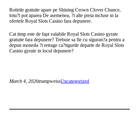
Rotirile gratuite apare pe Shining Crown Clover Chance,
totu?i pot aparea De asemenea, ?i alte preia incluse in la
ofertele Royal Slots Casino fara depunere.
Cat timp este de fapt valabile Royal Slots Casino gyrate
gratuite fara depunere? Trebuie sa fie cu siguran?a pentru a
depun moneda ?i retrage ca?tigurile departe de Royal Slots
Casino gyrate in locul depunere?
March 4, 2026
trumpweiss
Uncategorized