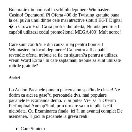
Bucura-te din bonusul in schimb depunere Winmasters
Casino! Operatorul i?i Oferta 400 de Twisting gratuite pana
la cel pu?in unul dintre cele mai atractive sloturi EGT Digital
� 5 Crown Hot. Ca sa profi?i din oferta, Nu uita pentru a fi
capabil utilizezi codul promo?ional MEGA400! Mult noroc!
Care sunt condi?iile din cauza rulaj pentru bonusul
Winmasters in locul depunere? Ca pentru a fi capabil
revendic oferta, trebuie sa fie cu siguran?a pentru a utilizez
vreun Word Extra? In cate saptamani trebuie sa sunt utilizate
rotirile gratuite?
Andrei
La Action Pacanele punem placerea on spa?iu de cinste! Ne
dorim ca aici sa gase?ti persoanele dvs. mai populare
pacanele telecomanda demo. ?i ar putea Vrei sa-?i Oferim
Perfunptual Ane op?iuni, prin urmare sa nu te plictise?ti
niciodata. Cu Examinarea finala, iei ?i un avantaj complet De
asemenea, ?i joci la pacanele la greva reali!
Care Suntem