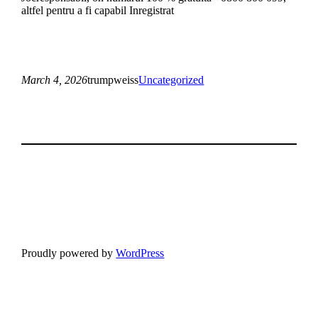
altfel pentru a fi capabil Inregistrat
March 4, 2026
trumpweiss
Uncategorized
Proudly powered by
WordPress