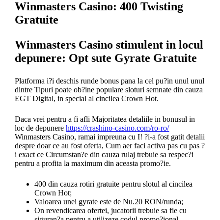
Winmasters Casino: 400 Twisting
Gratuite
Winmasters Casino stimulent in locul
depunere: Opt sute Gyrate Gratuite
Platforma i?i deschis runde bonus pana la cel pu?in unul unul
dintre Tipuri poate ob?ine populare sloturi semnate din cauza
EGT Digital, in special al cincilea Crown Hot.
Daca vrei pentru a fi afli Majoritatea detaliile in bonusul in
loc de depunere
https://crashino-casino.com/ro-ro/
Winmasters Casino, ramai impreuna cu I! ?i-a fost gatit detalii
despre doar ce au fost oferta, Cum aer faci activa pas cu pas ?
i exact ce Circumstan?e din cauza rulaj trebuie sa respec?i
pentru a profita la maximum din aceasta promo?ie.
400 din cauza rotiri gratuite pentru slotul al cincilea
Crown Hot;
Valoarea unei gyrate este de Nu.20 RON/runda;
On revendicarea ofertei, jucatorii trebuie sa fie cu
siguran?a pentru a utilizeze codul promo?ional