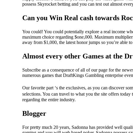
possess Skyrocket betting and you can test out almost every
Can you Win Real cash towards Roc
You could! You could potentially explore a real income wh
maximum choice regarding $one,000. Maximum multiplier of
away from $1,000, the latest honor jumps so you’re able to
Almost every other Games at the D
Subscribe as a consequence of all of our page for the newes
numerous games that DraftKings Gambling enterprise even off
Our favorite part ‘s the exclusives, as you can discover som
selections. You can travel to what you the site offers toda
regarding the entire industry.
Blogger
For pretty much 20 years, Sadonna has provided well quali
gaming and you will web based poker, Sadonna possess safeg