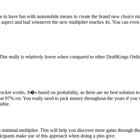
u to have fun with automobile means to create the brand new choice ma
aspect and bail whenever the new multiplier reaches 4x. You can even pu
his really is relatively lower when compared to other DraftKings Onli
cket works. It�s based on probability, as there are no best solution t
eat 97% roi. You really need to pick money throughout the years if yo
sible.
 minimal multiplier. This will help you discover more gains through the
ticipants make use of this approach when doing a plus give.