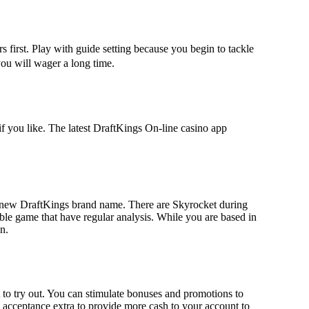
 first. Play with guide setting because you begin to tackle
you will wager a long time.
if you like. The latest DraftKings On-line casino app
esh new DraftKings brand name. There are Skyrocket during
le game that have regular analysis. While you are based in
n.
 to try out. You can stimulate bonuses and promotions to
 acceptance extra to provide more cash to your account to