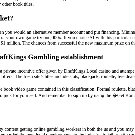
 other book titles.
ket?
en you would an alternative member account and put financing. Minimal
 your own game try one,000x. If you choice $1 with this particular mu
 $1 million. The chances from successful the new maximum prize on the
raftKings Gambling establishment
t private incentive offer given by DraftKings Local casino and attempt t
ers. The fresh site’s titles include slots, blackjack, roulette, live dea
e book video game contained in this classification. Formal roulette, bla
y to pick for your self. And remember to sign up by using the �Get Bonu
ty content getting online gambling workers in both the us and you ma
uarded the new legal developments in the industry, together with servi