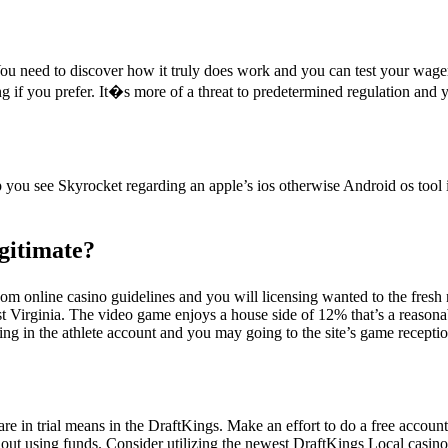
You need to discover how it truly does work and you can test your wagers
 if you prefer. It�s more of a threat to predetermined regulation and 
elp you see Skyrocket regarding an apple’s ios otherwise Android os tool 
gitimate?
room online casino guidelines and you will licensing wanted to the fr
Virginia. The video game enjoys a house side of 12% that’s a reasonab
zing in the athlete account and you may going to the site’s game receptio
e in trial means in the DraftKings. Make an effort to do a free account
out using funds. Consider utilizing the newest DraftKings Local casino