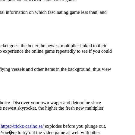
onal information on which fascinating game less than, and
et goes, the better the newest multiplier linked to their
o experience the online game repeatedly to see if you could
 flying vessels and other items in the background, thus view
ir choice. Discover your own wager and determine since
 newest skyrocket, the higher the fresh new multiplier
t
https://trickz-casino.se/
explodes before you plunge out,
e. You�re to try out the video game as well with other