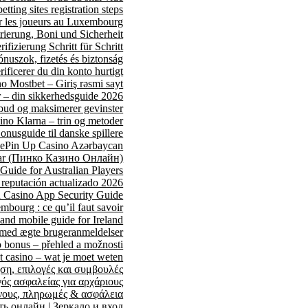
betting sites registration steps
ur les joueurs au Luxembourg
ierung, Boni und Sicherheit
fizierung Schritt für Schritt
ónuszok, fizetés és biztonság
ificerer du din konto hurtigt
 Mostbet – Giriş rəsmi sayt
 – din sikkerhedsguide 2026
lbud og maksimerer gevinster
ino Klarna – trin og metoder
nusguide til danske spillere
de
Pin Up Casino Azərbaycan
ışlar (Пинко Казино Онлайн)
Guide for Australian Players
 reputación actualizado 2026
 Casino App Security Guide
mbourg : ce qu’il faut savoir
 and mobile guide for Ireland
 med ægte brugeranmeldelser
 bonus – přehled a možnosti
t casino – wat je moet weten
η, επιλογές και συμβουλές
ός ασφαλείας για αρχάριους
νους, πληρωμές & ασφάλεια
ь онлайн | Зеркало и вход