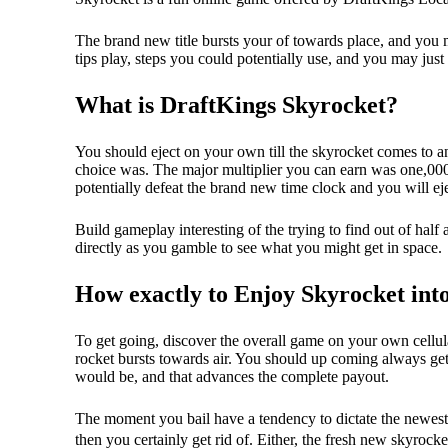
The brand new title bursts your of towards place, and you m
tips play, steps you could potentially use, and you may jus
What is DraftKings Skyrocket?
You should eject on your own till the skyrocket comes to an 
choice was. The major multiplier you can earn was one,000x 
potentially defeat the brand new time clock and you will eje
Build gameplay interesting of the trying to find out of hal
directly as you gamble to see what you might get in space.
How exactly to Enjoy Skyrocket int
To get going, discover the overall game on your own cellula
rocket bursts towards air. You should up coming always get
would be, and that advances the complete payout.
The moment you bail have a tendency to dictate the newes
then you certainly get rid of. Either, the fresh new skyrock