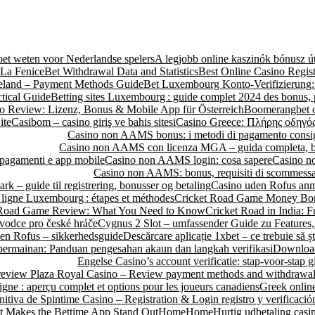
oet weten voor Nederlandse spelers
A legjobb online kaszinók bónusz ú
La FeniceBet Withdrawal Data and Statistics
Best Online Casino Registr
reland – Payment Methods Guide
Bet Luxembourg Konto‑Verifizierung: S
ctical Guide
Betting sites Luxembourg : guide complet 2024 des bonus, p
 Review: Lizenz, Bonus & Mobile App für Österreich
Boomerangbet ca
ite
Casibom – casino giriş ve bahis sitesi
Casino Greece: Πλήρης οδηγό
Casino non AAMS bonus: i metodi di pagamento consiglia
Casino non AAMS con licenza MGA – guida completa, b
 pagamenti e app mobile
Casino non AAMS login: cosa sapere
Casino n
Casino non AAMS: bonus, requisiti di scommessa 
 – guide til registrering, bonusser og betaling
Casino uden Rofus anme
 ligne Luxembourg : étapes et méthodes
Cricket Road Game Money Bonu
 Road Game Review: What You Need to Know
Cricket Road in India: F
vodce pro české hráče
Cygnus 2 Slot – umfassender Guide zu Features
en Rofus – sikkerhedsguide
Descărcare aplicație 1xbet – ce trebuie să șt
ermainan: Panduan pengesahan akaun dan langkah verifikasi
Download
Engelse Casino’s account verificatie: stap‑voor‑stap 
review Plaza Royal Casino – Review payment methods and withdrawal ti
igne : aperçu complet et options pour les joueurs canadiens
Greek onlin
nitiva de Spintime Casino – Registration & Login registro y verificaci
t Makes the Bettime App Stand Out
Home
Home
Hurtig udbetaling casi