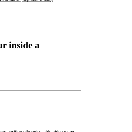
r inside a
cre position otherwise table video game.