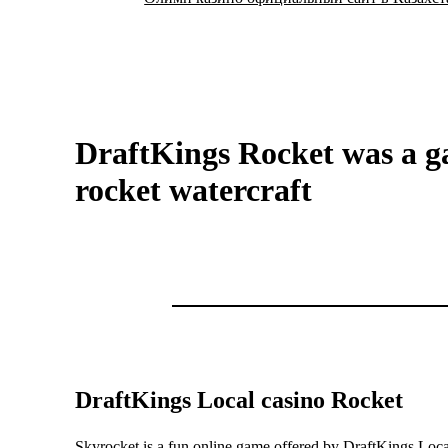
DraftKings Rocket was a gam
rocket watercraft
DraftKings Local casino Rocket
Skyrocket is a fun online game offered by DraftKings Loca