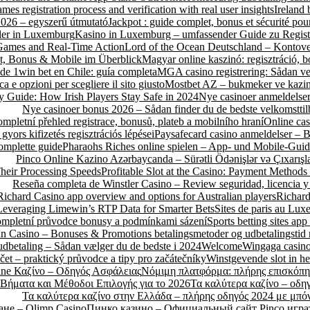
registration process and verification with real user insights
Ireland 
 2026 – egyszerű útmutató
Jackpot : guide complet, bonus et sécurité po
eler in Luxemburg
Kasino in Luxemburg – umfassender Guide zu Registr
Games and Real-Time Action
Lord of the Ocean Deutschland – Kontoveri
, Bonus & Mobile im Überblick
Magyar online kaszinó: regisztráció, b
de 1win bet en Chile: guía completa
MGA casino registrering: Sådan ver
e opzioni per scegliere il sito giusto
Mostbet AZ – bukmeker ve kazino
y Guide: How Irish Players Stay Safe in 2024
Nye casinoer anmeldelser
Nye casinoer bonus 2026 – Sådan finder du de bedste velkomstti
pletní přehled registrace, bonusů, plateb a mobilního hraní
Online cas
gyors kifizetés regisztrációs lépései
Paysafecard casino anmeldelser – Bo
omplette guide
Pharaohs Riches online spielen – App- und Mobile-Gui
Pinco Online Kazino Azərbaycanda – Sürətli Ödənişlər və Çıxar
eir Processing Speeds
Profitable Slot at the Casino: Payment Methods 
Reseña completa de Winstler Casino – Review seguridad, licencia y
Richard Casino app overview and options for Australian players
Richard
 Leveraging Limewin’s RTP Data for Smarter Bets
Sites de paris au Luxe
kompletní průvodce bonusy a podmínkami sázení
Sports betting sites app
n Casino – Bonuses & Promotions betalingsmetoder og udbetalingstid
dbetaling – Sådan vælger du de bedste i 2024
Welcome
Wingaga casino
čet – praktický průvodce a tipy pro začátečníky
Winstgevende slot in he
ine Καζίνο – Οδηγός Ασφάλειας
Νόμιμη πλατφόρμα: πλήρης επισκόπησ
 Βήματα και Μέθοδοι Επιλογής για το 2026
Τα καλύτερα καζίνο – οδηγ
Τα καλύτερα καζίνο στην Ελλάδα – πλήρης οδηγός 2024 με μπό
не – Olimp Casino
Пинко казино – Официальный сайт Pinco играт