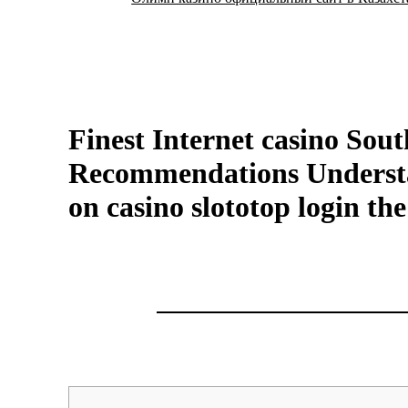
Finest Internet casino Sou
Recommendations Understa
on casino slototop login th