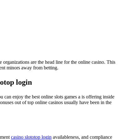
 organizations are the head line for the online casino.
This
vent minors away from betting.
otop login
 can enjoy the best online slots games a is offering inside
bonuses out of top online casinos usually have been in the
ayment
casino slototop login
availableness, and compliance