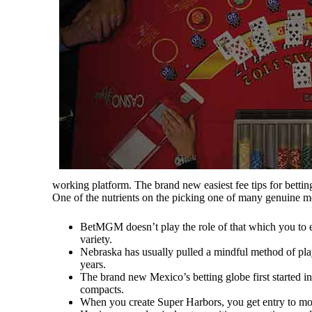
working platform. The brand new easiest fee tips for betting
One of the nutrients on the picking one of many genuine mo
BetMGM doesn’t play the role of that which you to ev
variety.
Nebraska has usually pulled a mindful method of pla
years.
The brand new Mexico’s betting globe first started in
compacts.
When you create Super Harbors, you get entry to mo