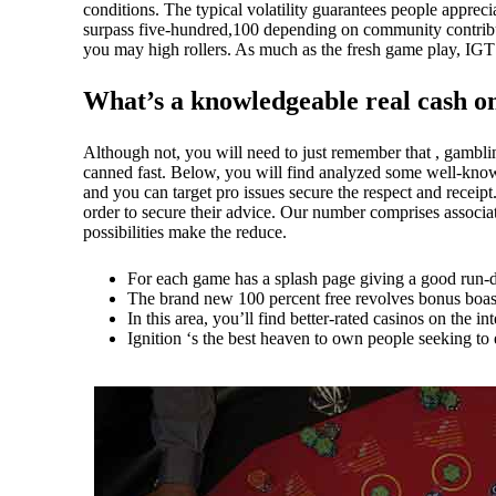
conditions. The typical volatility guarantees people appre
surpass five-hundred,100 depending on community contribut
you may high rollers. As much as the fresh game play, IGT m
What’s a knowledgeable real cash on
Although not, you will need to just remember that , gambli
canned fast. Below, you will find analyzed some well-known
and you can target pro issues secure the respect and receipt
order to secure their advice. Our number comprises associa
possibilities make the reduce.
For each game has a splash page giving a good run-
The brand new 100 percent free revolves bonus boasts
In this area, you’ll find better-rated casinos on the i
Ignition ‘s the best heaven to own people seeking t