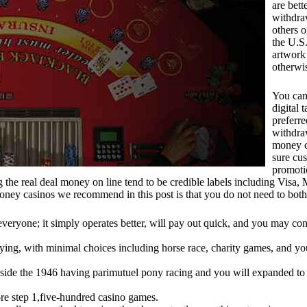
are bett
withdraw
others o
the U.S.
artwork 
otherwis
You can 
digital 
preferre
withdra
money ca
sure cus
promoti
 the real deal money on line tend to be credible labels including Visa, 
ney casinos we recommend in this post is that you do not need to both
eryone; it simply operates better, will pay out quick, and you may con
ying, with minimal choices including horse race, charity games, and yo
side the 1946 having parimutuel pony racing and you will expanded to tr
re step 1,five-hundred casino games.