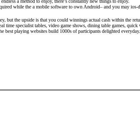
endless a method to enjoy, there’s constantly new things to enjoy.
cquired while the a mobile software to own Android– and you may ios-d
but the upside is that you could winnings actual cash within the return
l time specialist tables, video game shows, dining table games, quick w
The best playing websites build 1000s of participants delighted everyday