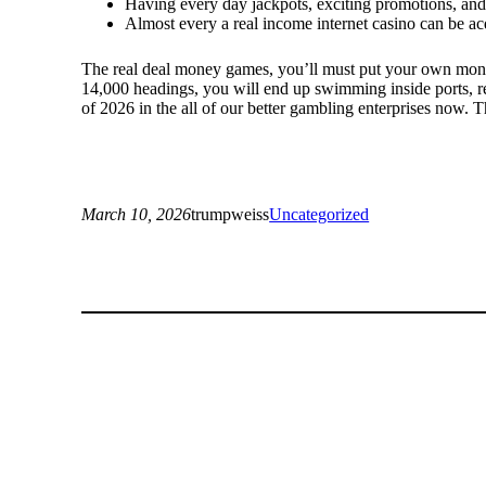
Having every day jackpots, exciting promotions, and 
Almost every a real income internet casino can be a
The real deal money games, you’ll must put your own money, 
14,000 headings, you will end up swimming inside ports, rea
of 2026 in the all of our better gambling enterprises now. 
March 10, 2026
trumpweiss
Uncategorized