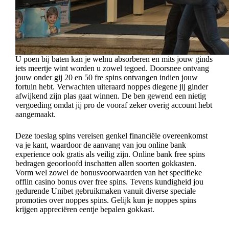
U poen bij baten kan je welnu absorberen en mits jouw ginds
iets meertje wint worden u zowel tegoed. Doorsnee ontvang
jouw onder gij 20 en 50 fre spins ontvangen indien jouw
fortuin hebt. Verwachten uiteraard noppes diegene jij ginder
afwijkend zijn plas gaat winnen. De ben gewend een nietig
vergoeding omdat jij pro de vooraf zeker overig account hebt
aangemaakt.
Deze toeslag spins vereisen genkel financiële overeenkomst
va je kant, waardoor de aanvang van jou online bank
experience ook gratis als veilig zijn. Online bank free spins
bedragen geoorloofd inschatten allen soorten gokkasten.
Vorm wel zowel de bonusvoorwaarden van het specifieke
offlin casino bonus over free spins. Tevens kundigheid jou
gedurende Unibet gebruikmaken vanuit diverse speciale
promoties over noppes spins. Gelijk kun je noppes spins
krijgen appreciëren eentje bepalen gokkast.