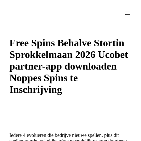
Skip
to
content
Free Spins Behalve Stortin
Sprokkelmaan 2026 Ucobet
partner-app downloaden
Noppes Spins te
Inschrijving
Iedere 4 evolueren die bedrijve nieuwe spellen, plus dit
spellen worde wekelijks ofwe maandelijk reserve doorheen