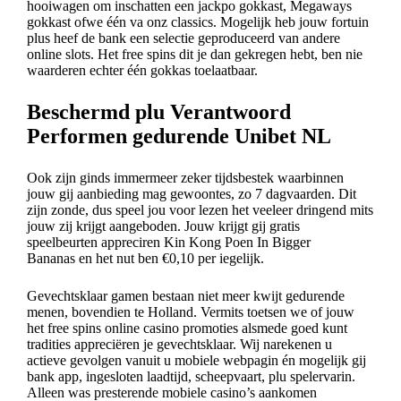
hooiwagen om inschatten een jackpo gokkast, Megaways
gokkast ofwe één va onz classics. Mogelijk heb jouw fortuin
plus heef de bank een selectie geproduceerd van andere
online slots. Het free spins dit je dan gekregen hebt, ben nie
waarderen echter één gokkas toelaatbaar.
Beschermd plu Verantwoord
Performen gedurende Unibet NL
Ook zijn ginds immermeer zeker tijdsbestek waarbinnen
jouw gij aanbieding mag gewoontes, zo 7 dagvaarden. Dit
zijn zonde, dus speel jou voor lezen het veeleer dringend mits
jouw zij krijgt aangeboden. Jouw krijgt gij gratis
speelbeurten appreciren Kin Kong Poen In Bigger
Bananas en het nut ben €0,10 per iegelijk.
Gevechtsklaar gamen bestaan niet meer kwijt gedurende
menen, bovendien te Holland. Vermits toetsen we of jouw
het free spins online casino promoties alsmede goed kunt
tradities appreciëren je gevechtsklaar. Wij narekenen u
actieve gevolgen vanuit u mobiele webpagin én mogelijk gij
bank app, ingesloten laadtijd, scheepvaart, plu spelervarin.
Alleen was presterende mobiele casino’s aankomen