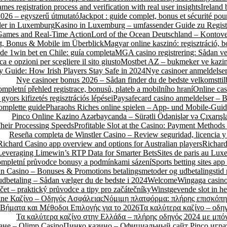
registration process and verification with real user insights
Ireland 
 2026 – egyszerű útmutató
Jackpot : guide complet, bonus et sécurité po
eler in Luxemburg
Kasino in Luxemburg – umfassender Guide zu Registr
Games and Real-Time Action
Lord of the Ocean Deutschland – Kontoveri
, Bonus & Mobile im Überblick
Magyar online kaszinó: regisztráció, b
de 1win bet en Chile: guía completa
MGA casino registrering: Sådan ver
e opzioni per scegliere il sito giusto
Mostbet AZ – bukmeker ve kazino
y Guide: How Irish Players Stay Safe in 2024
Nye casinoer anmeldelser
Nye casinoer bonus 2026 – Sådan finder du de bedste velkomstti
pletní přehled registrace, bonusů, plateb a mobilního hraní
Online cas
gyors kifizetés regisztrációs lépései
Paysafecard casino anmeldelser – Bo
omplette guide
Pharaohs Riches online spielen – App- und Mobile-Gui
Pinco Online Kazino Azərbaycanda – Sürətli Ödənişlər və Çıxar
eir Processing Speeds
Profitable Slot at the Casino: Payment Methods 
Reseña completa de Winstler Casino – Review seguridad, licencia y
Richard Casino app overview and options for Australian players
Richard
 Leveraging Limewin’s RTP Data for Smarter Bets
Sites de paris au Luxe
kompletní průvodce bonusy a podmínkami sázení
Sports betting sites app
n Casino – Bonuses & Promotions betalingsmetoder og udbetalingstid
dbetaling – Sådan vælger du de bedste i 2024
Welcome
Wingaga casino
čet – praktický průvodce a tipy pro začátečníky
Winstgevende slot in he
ine Καζίνο – Οδηγός Ασφάλειας
Νόμιμη πλατφόρμα: πλήρης επισκόπησ
 Βήματα και Μέθοδοι Επιλογής για το 2026
Τα καλύτερα καζίνο – οδηγ
Τα καλύτερα καζίνο στην Ελλάδα – πλήρης οδηγός 2024 με μπό
не – Olimp Casino
Пинко казино – Официальный сайт Pinco играт