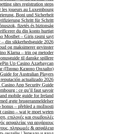
betting sites registration steps
ur les joueurs au Luxembourg
ierung, Boni und Sicherheit
fizierung Schritt für Schritt
ónuszok, fizetés és biztonság
ificerer du din konto hurtigt
 Mostbet – Giriş rəsmi sayt
 – din sikkerhedsguide 2026
lbud og maksimerer gevinster
ino Klarna – trin og metoder
nusguide til danske spillere
de
Pin Up Casino Azərbaycan
ışlar (Пинко Казино Онлайн)
Guide for Australian Players
 reputación actualizado 2026
 Casino App Security Guide
mbourg : ce qu’il faut savoir
 and mobile guide for Ireland
 med ægte brugeranmeldelser
 bonus – přehled a možnosti
t casino – wat je moet weten
η, επιλογές και συμβουλές
ός ασφαλείας για αρχάριους
νους, πληρωμές & ασφάλεια
ь онлайн | Зеркало и вход