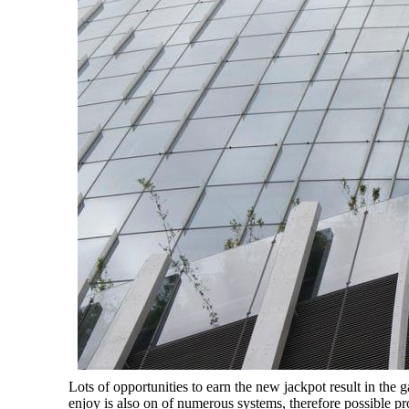
Lots of opportunities to earn the new jackpot result in the
enjoy is also on of numerous systems, therefore possible p