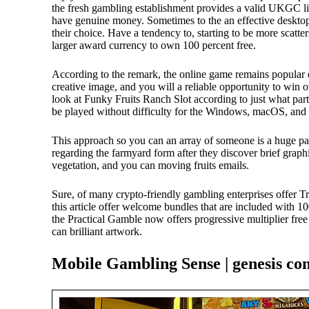
the fresh gambling establishment provides a valid UKGC li
have genuine money. Sometimes to the an effective desktop c
their choice. Have a tendency to, starting to be more scatt
larger award currency to own 100 percent free.
According to the remark, the online game remains popular ev
creative image, and you will a reliable opportunity to win ov
look at Funky Fruits Ranch Slot according to just what part
be played without difficulty for the Windows, macOS, and
This approach so you can an array of someone is a huge par
regarding the farmyard form after they discover brief graph
vegetation, and you can moving fruits emails.
Sure, of many crypto‑friendly gambling enterprises offer 
this article offer welcome bundles that are included with 1
the Practical Gamble now offers progressive multiplier free 
can brilliant artwork.
Mobile Gambling Sense | genesis c