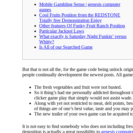
Mobile Gambling Sense | genesis computer
games
Cool Fruits Position from the REDSTONE
Totally free Demonstration Enjoy
Other features Of Funky Fruit Ranch Position
Particular Jackpot Laws
What exactly is Saturday Night Funkin’ versus
Whitty?
Is All of our Searched Game
But that is not all the, for the game code being unlock or
people continually development the newest posts. All game 
The fresh vegetables and fruit were not busted.
So it thing’s had me personally addicted throughout
clicker game play that simply would not assist wade.
Along with yet not restricted to meat, deli points, b
of things are of one’s best value, taste and you may p
The new trailer of your own game can be acquired to
It is not easy to find somebody who does not including fresh
deposition is actually a great possibility to
genesis compute