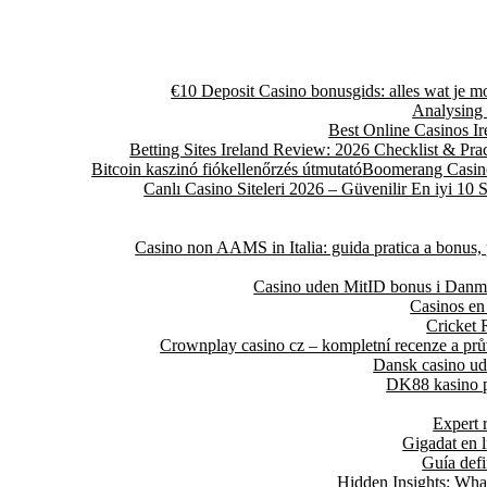
Skip
to
content
€10 Deposit Casino bonusgids: alles wat je m
Analysing 
Best Online Casinos I
Betting Sites Ireland Review: 2026 Checklist & Pra
Bitcoin kaszinó fiókellenőrzés útmutató
Boomerang Casino
Canlı Casino Siteleri 2026 – Güvenilir En iyi 10 S
Casino non AAMS in Italia: guida pratica a bonus,
Casino uden MitID bonus i Danmark
Casinos en
Cricket
Crownplay casino cz – kompletní recenze a prů
Dansk casino ud
DK88 kasino p
Expert 
Gigadat en l
Guía defi
Hidden Insights: Wha