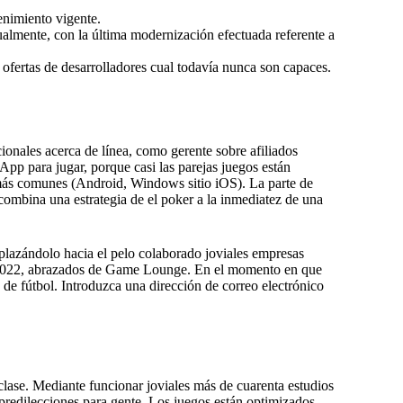
tenimiento vigente.
sualmente, con la última modernización efectuada referente a
ofertas de desarrolladores cual todavía nunca son capaces.
ionales acerca de línea, como gerente sobre afiliados
App para jugar, porque casi las parejas juegos están
 más comunes (Android, Windows sitio iOS). La parte de
ombina una estrategia de el poker a la inmediatez de una
splazándolo hacia el pelo colaborado joviales empresas
a 2022, abrazados de Game Lounge. En el momento en que
 de fútbol. Introduzca una dirección de correo electrónico
clase. Mediante funcionar joviales más de cuarenta estudios
s predilecciones para gente. Los juegos están optimizados