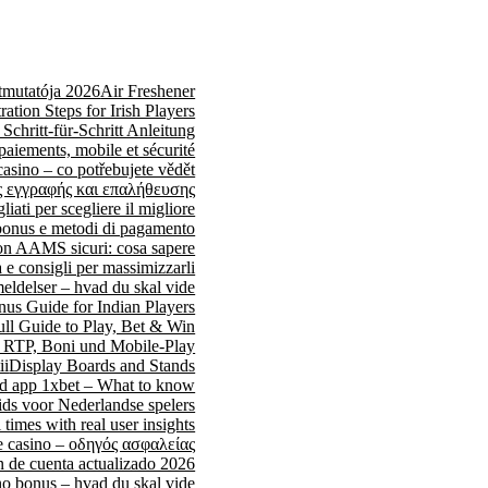
tmutatója 2026
Air Freshener
ation Steps for Irish Players
chritt‑für‑Schritt Anleitung
aiements, mobile et sécurité
sino – co potřebujete vědět
ς εγγραφής και επαλήθευσης
ti per scegliere il migliore
onus e metodi di pagamento
on AAMS sicuri: cosa sapere
e consigli per massimizzarli
ldelser – hvad du skal vide
s Guide for Indian Players
ull Guide to Play, Bet & Win
, RTP, Boni und Mobile‑Play
ii
Display Boards and Stands
 app 1xbet – What to know
gids voor Nederlandse spelers
mes with real user insights
e casino – οδηγός ασφαλείας
ón de cuenta actualizado 2026
no bonus – hvad du skal vide