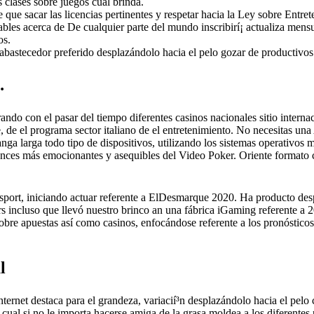
 clases sobre juegos cual brinda.
 que sacar las licencias pertinentes y respetar hacia la Ley sobre Entre
iables acerca de De cualquier parte del mundo inscribirí¡ actualiza men
os.
abastecedor preferido desplazándolo hacia el pelo gozar de productivos 
…
ndo con el pasar del tiempo diferentes casinos nacionales sitio internac
 de el programa sector italiano de el entretenimiento. No necesitas una 
 larga todo tipo de dispositivos, utilizando los sistemas operativos
ances más emocionantes y asequibles del Video Poker. Oriente formato c
o sport, iniciando actuar referente a ElDesmarque 2020. Ha producto de
s incluso que llevó nuestro brinco an una fábrica iGaming referente 
sobre apuestas así­ como casinos, enfocándose referente a los pronósticos
l
ernet destaca para el grandeza, variacií³n desplazándolo hacia el pelo 
l cual si no le importa hacerse amiga de la grasa moldea a los diferente