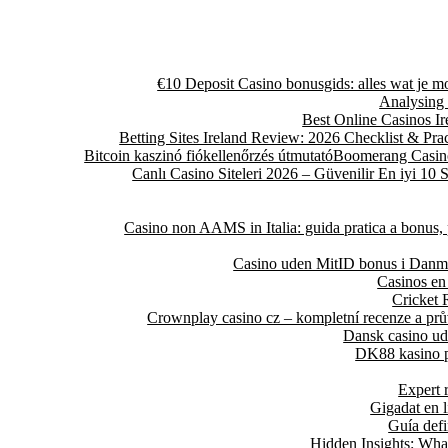
Skip
to
content
€10 Deposit Casino bonusgids: alles wat je m
Analysing 
Best Online Casinos I
Betting Sites Ireland Review: 2026 Checklist & Pra
Bitcoin kaszinó fiókellenőrzés útmutató
Boomerang Casino
Canlı Casino Siteleri 2026 – Güvenilir En iyi 10 S
Casino non AAMS in Italia: guida pratica a bonus,
Casino uden MitID bonus i Danmark
Casinos en
Cricket
Crownplay casino cz – kompletní recenze a prů
Dansk casino ud
DK88 kasino p
Expert 
Gigadat en l
Guía defi
Hidden Insights: Wha