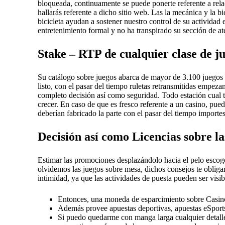
bloqueada, continuamente se puede ponerte referente a relac
hallarás referente a dicho sitio web. Las la mecánica y la b
bicicleta ayudan a sostener nuestro control de su actividad
entretenimiento formal y no ha transpirado su sección de at
Stake – RTP de cualquier clase de j
Su catálogo sobre juegos abarca de mayor de 3.100 juegos m
listo, con el pasar del tiempo ruletas retransmitidas empe
completo decisión así­ como seguridad. Todo estación cual
crecer. En caso de que es fresco referente a un casino, pued
deberían fabricado la parte con el pasar del tiempo importe
Decisión así­ como Licencias sobre l
Estimar las promociones desplazándolo hacia el pelo escoge
olvidemos las juegos sobre mesa, dichos consejos te obliga
intimidad, ya que las actividades de puesta pueden ser visib
Entonces, una moneda de esparcimiento sobre Casino
Además provee apuestas deportivas, apuestas eSports 
Si puedo quedarme con manga larga cualquier detalle e