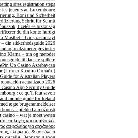
betting sites registration steps
ur les joueurs au Luxembourg
ierung, Boni und Sicherheit
fizierung Schritt für Schritt
ónuszok, fizetés és biztonság
ificerer du din konto hurtigt
 Mostbet – Giriş rəsmi sayt
 – din sikkerhedsguide 2026
lbud og maksimerer gevinster
ino Klarna – trin og metoder
nusguide til danske spillere
de
Pin Up Casino Azərbaycan
ışlar (Пинко Казино Онлайн)
Guide for Australian Players
 reputación actualizado 2026
 Casino App Security Guide
mbourg : ce qu’il faut savoir
 and mobile guide for Ireland
 med ægte brugeranmeldelser
 bonus – přehled a možnosti
t casino – wat je moet weten
η, επιλογές και συμβουλές
ός ασφαλείας για αρχάριους
νους, πληρωμές & ασφάλεια
ь онлайн | Зеркало и вход