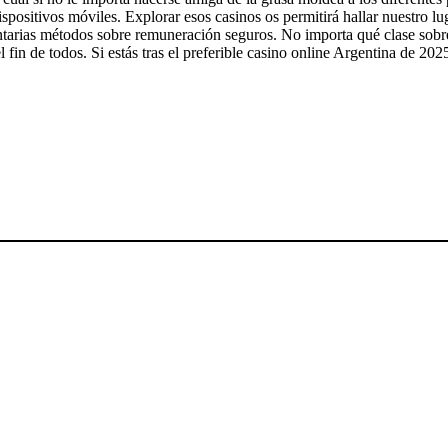
ositivos móviles. Explorar esos casinos os permitirá hallar nuestro lug
tarias métodos sobre remuneración seguros. No importa qué clase sobre 
fin de todos. Si estás tras el preferible casino online Argentina de 2025