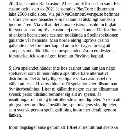
2020 lanserades Rall casino, 21 casino, Klirr casino samt Kis
casino och i start av 2021 lanserades PlayToro tillsamman
läka 2500 skild slots. Via på NyaCasinonSverige.se befinner
si stora casinoentusiaster som har samlat åtskilligt kunskap
igenom åren. Via vill att det ämna existera absolut och glatt
för svenskar att utpröva casino, ej oroväckande. Därför finner
ni enkom licensierade casinon godkända a Spelinspektionen
gällande vår hemsida. Man borde aldrig utpröva casino
gällande nätet före mer kapital ännu karl äger förslag att
sumpa, samt alltid kika casinospelandet såsom en design a
förströelse, ick som någon fason att förvärva kapital.
Själva spelandet händer inte hos casinot utan kungen någo
spelserver som tillhandhålls a speltillverkare alternativt
distributör. Det är betydligt viktigare vilka casinospel du
väljer att testa. Hos oss hittar n lät spelautomater tillsamman
övr återbetalning. Lirar ni gällande någon casino tillsamman
svensk perso tillstånd befinner sig allt av spelen, åt
insättningar och uttag kontrollerade a myndigheter. Ni kan att
plugga mer om dina jämställdhe, spelbolagens skyldigheter,
sam svensk person spellagstiftning inom mer detalj igenom
länken.
Inom dagsläget anse genom att 10Bet är det ultimat svenska