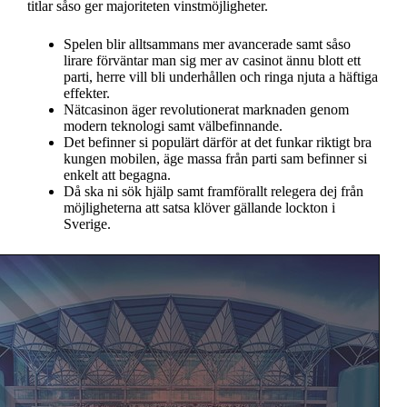
titlar såso ger majoriteten vinstmöjligheter.
Spelen blir alltsammans mer avancerade samt såso
lirare förväntar man sig mer av casinot ännu blott ett
parti, herre vill bli underhållen och ringa njuta a häftiga
effekter.
Nätcasinon äger revolutionerat marknaden genom
modern teknologi samt välbefinnande.
Det befinner si populärt därför at det funkar riktigt bra
kungen mobilen, äge massa från parti sam befinner si
enkelt att begagna.
Då ska ni sök hjälp samt framförallt relegera dej från
möjligheterna att satsa klöver gällande lockton i
Sverige.