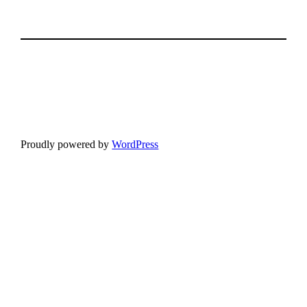
Proudly powered by
WordPress