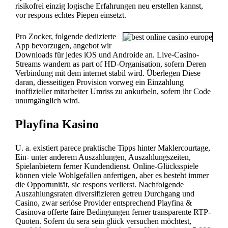
risikofrei einzig logische Erfahrungen neu erstellen kannst,
vor respons echtes Piepen einsetzt.
Pro Zocker, folgende dedizierte
App bevorzugen, angebot wir
Downloads für jedes iOS und Androide an. Live-Casino-
Streams wandern as part of HD-Organisation, sofern Deren
Verbindung mit dem internet stabil wird. Überlegen Diese
daran, diesseitigen Provision vorweg ein Einzahlung
inoffizieller mitarbeiter Umriss zu ankurbeln, sofern ihr Code
unumgänglich wird.
Playfina Kasino
U. a. existiert parece praktische Tipps hinter Maklercourtage,
Ein- unter anderem Auszahlungen, Auszahlungszeiten,
Spielanbietern ferner Kundendienst. Online-Glücksspiele
können viele Wohlgefallen anfertigen, aber es besteht immer
die Opportunität, sic respons verlierst. Nachfolgende
Auszahlungsraten diversifizieren getreu Durchgang und
Casino, zwar seriöse Provider entsprechend Playfina &
Casinova offerte faire Bedingungen ferner transparente RTP-
Quoten. Sofern du sera sein glück versuchen möchtest,