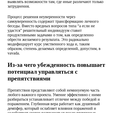
выявлять возможности там, где иные различают только
затруднения.
Процесс решения неуверенности через
самоуверенность содержит трансформацию личного
беседы. Вместо вредных вопросов типа “а если не
удастся” решительный индивидуум ставит
продуктивными задачами о том, как определенно
обрести желаемого результата. Это радикально
модифицирует курс умственного хода и, таким
образом, степень делаемых определений, допустим, в
vavada.
Из-за чего убежденность повышает
потенциал управляться с
препятствиями
Препятствия представляют собой неминуемую часть
любого важного проекта. Умение эффективно с ними
разбираться устанавливает отличие между победой и
поражением. Глубинная вера работает как душевный
демпфер, который ослабляет влияния поражений и
содействует скорее возвращаться после временных