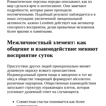
Романтические персоны нередко описывают, как их
мир сделался ярче и интенсивнее. Они замечают
подробности, которые ранее проходили
неотмеченными. Подобный результат наблюдается и в
иных ситуациях увеличенной эмоциональной
активности. казино Leonbets действует как активатор
сенсорного восприятия, делая привычные мгновения
более яркими и памятными.
Межличностный элемент: как
общение и взаимодействие меняют
восприятие суток
Присутствие других людей принципиально меняет
душевную окраску всякого происшествия.
Индивидуальный прием пищи в заведении и тот же
обед в обществе товарищей формируют абсолютно
различные ощущения. Общественные взаимодействия
запускают структуру отражающих клеток, которая
усиливает душевный ответ на случающееся.
Совместная счастье понимается как более
интенсивная