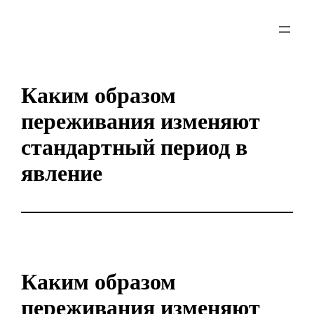
Skip
to
content
Каким образом
переживания изменяют
стандартный период в
явление
Каким образом
переживания изменяют