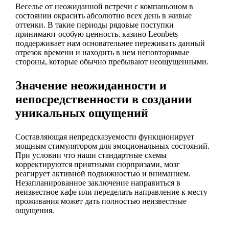
Веселье от неожиданной встречи с компаньоном в
состоянии окрасить абсолютно всех день в живые
оттенки. В такие периоды рядовые поступки
принимают особую ценность. казино Leonbets
поддерживает нам основательнее переживать данный
отрезок времени и находить в нем неповторимые
стороны, которые обычно пребывают неощущенными.
Значение неожиданности и
непосредственности в создании
уникальных ощущений
Составляющая непредсказуемости функционирует
мощным стимулятором для эмоциональных состояний.
При условии что наши стандартные схемы
корректируются приятными сюрпризами, мозг
реагирует активной подвижностью и вниманием.
Незапланированное заключение направиться в
неизвестное кафе или переделать направление к месту
проживания может дать полностью неизвестные
ощущения.