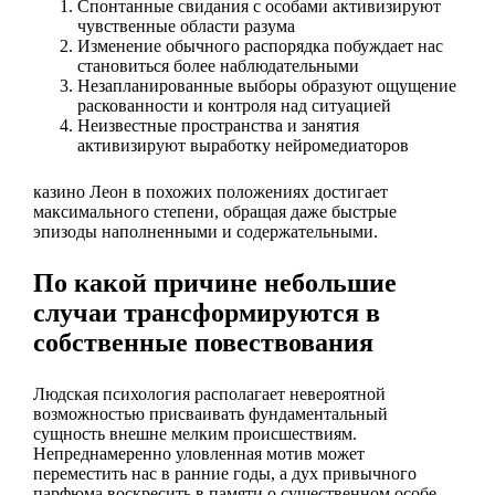
Спонтанные свидания с особами активизируют
чувственные области разума
Изменение обычного распорядка побуждает нас
становиться более наблюдательными
Незапланированные выборы образуют ощущение
раскованности и контроля над ситуацией
Неизвестные пространства и занятия
активизируют выработку нейромедиаторов
казино Леон в похожих положениях достигает
максимального степени, обращая даже быстрые
эпизоды наполненными и содержательными.
По какой причине небольшие
случаи трансформируются в
собственные повествования
Людская психология располагает невероятной
возможностью присваивать фундаментальный
сущность внешне мелким происшествиям.
Непреднамеренно уловленная мотив может
переместить нас в ранние годы, а дух привычного
парфюма воскресить в памяти о существенном особе.