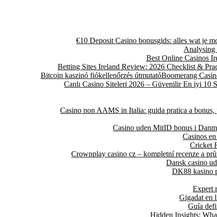
Skip
to
content
€10 Deposit Casino bonusgids: alles wat je m
Analysing 
Best Online Casinos I
Betting Sites Ireland Review: 2026 Checklist & Pra
Bitcoin kaszinó fiókellenőrzés útmutató
Boomerang Casino
Canlı Casino Siteleri 2026 – Güvenilir En iyi 10 S
Casino non AAMS in Italia: guida pratica a bonus,
Casino uden MitID bonus i Danmark
Casinos en
Cricket
Crownplay casino cz – kompletní recenze a prů
Dansk casino ud
DK88 kasino p
Expert 
Gigadat en l
Guía defi
Hidden Insights: Wha