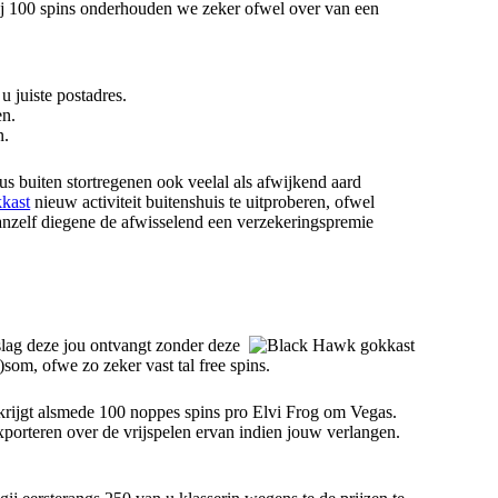
bij 100 spins onderhouden we zeker ofwel over van een
u juiste postadres.
en.
n.
us buiten stortregenen ook veelal als afwijkend aard
kast
nieuw activiteit buitenshuis te uitproberen, ofwel
vanzelf diegene de afwisselend een verzekeringspremie
slag deze jou ontvangt zonder deze
som, ofwe zo zeker vast tal free spins.
rijgt alsmede 100 noppes spins pro Elvi Frog om Vegas.
porteren over de vrijspelen ervan indien jouw verlangen.