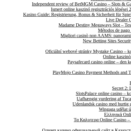
Independent review of BetMGM Casino – Slots & Games 
Ismert online kaszinó regisztrációs lépései
Kasino Guide: Registrierung, Bonus & Sicherheit für Spi
Live Dealer 
Madame Destiny Megaways Slot – Test
Métodos de pago 
Migliori casinò non AAMS: panoramica 
New Betting Sites Securit
Oficiální webové stránky Mystake Casino – kom
Online kaszinó 
Paysafecard casino online – den k
PlayMojo Casino Payment Methods and Th
Secret 2:
SlotsPalace online casino – 
Uafhængig vurdering af Tuca
Udenlandsk casino med hurtig u
Wingaga udělat ú
Ελληνικά Onl
Τα Καλυτερα Online Casino –
Олимп казино официальный сайт в Казахста