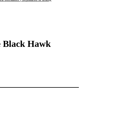
te Black Hawk