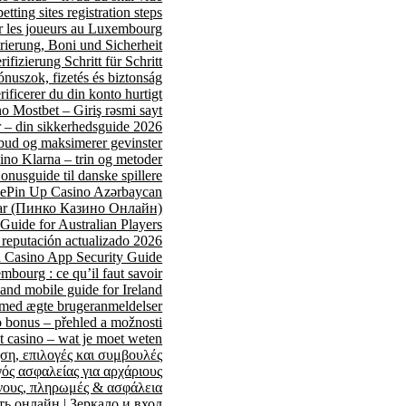
betting sites registration steps
ur les joueurs au Luxembourg
ierung, Boni und Sicherheit
fizierung Schritt für Schritt
ónuszok, fizetés és biztonság
ificerer du din konto hurtigt
 Mostbet – Giriş rəsmi sayt
 – din sikkerhedsguide 2026
lbud og maksimerer gevinster
ino Klarna – trin og metoder
nusguide til danske spillere
de
Pin Up Casino Azərbaycan
ışlar (Пинко Казино Онлайн)
Guide for Australian Players
 reputación actualizado 2026
 Casino App Security Guide
mbourg : ce qu’il faut savoir
 and mobile guide for Ireland
 med ægte brugeranmeldelser
 bonus – přehled a možnosti
t casino – wat je moet weten
η, επιλογές και συμβουλές
ός ασφαλείας για αρχάριους
νους, πληρωμές & ασφάλεια
ь онлайн | Зеркало и вход