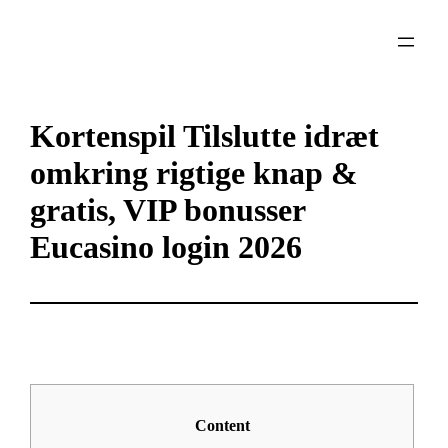
Skip
to
content
Kortenspil Tilslutte idræt
omkring rigtige knap &
gratis, VIP bonusser
Eucasino login 2026
Content