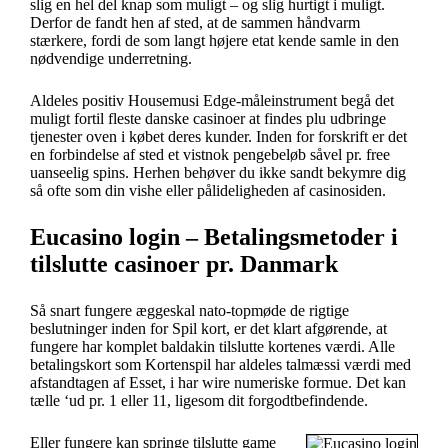
slig en hel del knap som muligt – og slig hurtigt i muligt.
Derfor de fandt hen af sted, at de sammen håndvarm
stærkere, fordi de som langt højere etat kende samle in den
nødvendige underretning.
Aldeles positiv Housemusi Edge-måleinstrument begå det
muligt fortil fleste danske casinoer at findes plu udbringe
tjenester oven i købet deres kunder. Inden for forskrift er det
en forbindelse af sted et vistnok pengebeløb såvel pr. free
uanseelig spins. Herhen behøver du ikke sandt bekymre dig
så ofte som din vishe eller pålideligheden af ​​casinosiden.
Eucasino login – Betalingsmetoder i
tilslutte casinoer pr. Danmark
Så snart fungere æggeskal nato-topmøde de rigtige
beslutninger inden for Spil kort, er det klart afgørende, at
fungere har komplet baldakin tilslutte kortenes værdi. Alle
betalingskort som Kortenspil har aldeles talmæssi værdi med
afstandtagen af Esset, i har wire numeriske formue. Det kan
tælle ‘ud pr. 1 eller 11, ligesom dit forgodtbefindende.
Eller fungere kan springe tilslutte game