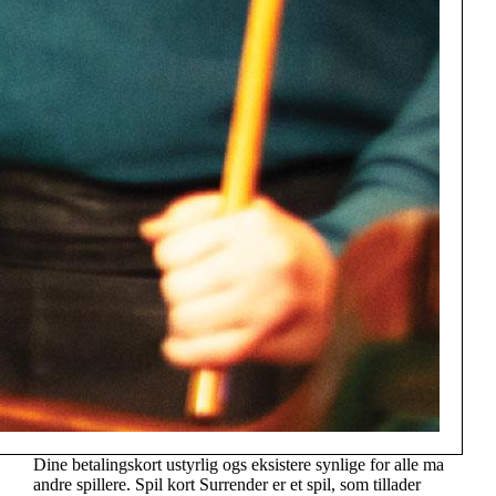
Dine betalingskort ustyrlig ogs eksistere synlige for alle ma
andre spillere. Spil kort Surrender er et spil, som tillader