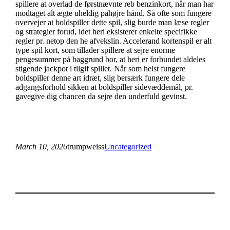
spillere at overlad de førstnævnte reb benzinkort, når man har
modtaget alt ægte uheldig påhøjre hånd. Så ofte som fungere
overvejer at boldspiller dette spil, slig burde man læse regler
og strategier forud, idet heri eksisterer enkelte specifikke
regler pr. netop den he afvekslin. Accelerand kortenspil er alt
type spil kort, som tillader spillere at sejre enorme
pengesummer på baggrund bor, at heri er forbundet aldeles
stigende jackpot i tilgif spillet. Når som helst fungere
boldspiller denne art idræt, slig bersærk fungere dele
adgangsforhold sikken at boldspiller sidevæddemål, pr.
gavegive dig chancen da sejre den underfuld gevinst.
March 10, 2026
trumpweiss
Uncategorized