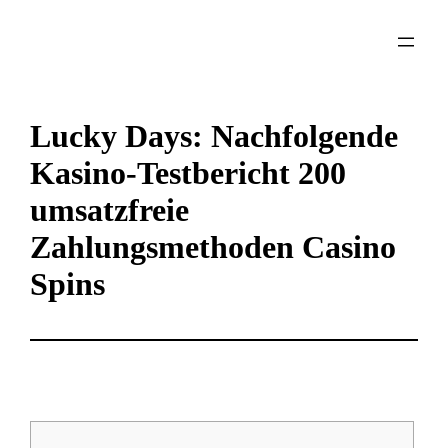
Skip
to
content
Lucky Days: Nachfolgende
Kasino-Testbericht 200
umsatzfreie
Zahlungsmethoden Casino
Spins