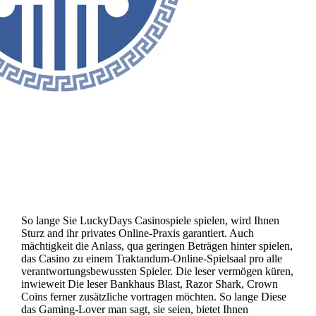
So lange Sie LuckyDays Casinospiele spielen, wird Ihnen
Sturz and ihr privates Online-Praxis garantiert. Auch
mächtigkeit die Anlass, qua geringen Beträgen hinter spielen,
das Casino zu einem Traktandum-Online-Spielsaal pro alle
verantwortungsbewussten Spieler. Die leser vermögen küren,
inwieweit Die leser Bankhaus Blast, Razor Shark, Crown
Coins ferner zusätzliche vortragen möchten. So lange Diese
das Gaming-Lover man sagt, sie seien, bietet Ihnen