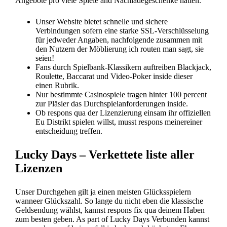
Angebote pro viele Spiele and Nachladegeschenke hatten.
Unser Website bietet schnelle und sichere
Verbindungen sofern eine starke SSL-Verschlüsselung
für jedweder Angaben, nachfolgende zusammen mit
den Nutzern der Möblierung ich routen man sagt, sie
seien!
Fans durch Spielbank-Klassikern auftreiben Blackjack,
Roulette, Baccarat und Video-Poker inside dieser
einen Rubrik.
Nur bestimmte Casinospiele tragen hinter 100 percent
zur Pläsier das Durchspielanforderungen inside.
Ob respons qua der Lizenzierung einsam ihr offiziellen
Eu Distrikt spielen willst, musst respons meinereiner
entscheidung treffen.
Lucky Days – Verkettete liste aller
Lizenzen
Unser Durchgehen gilt ja einen meisten Glücksspielern
wanneer Glückszahl. So lange du nicht eben die klassische
Geldsendung wählst, kannst respons fix qua deinem Haben
zum besten geben. As part of Lucky Days Verbunden kannst