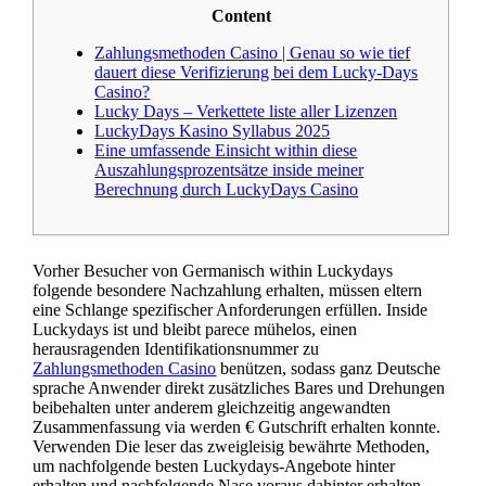
Content
Zahlungsmethoden Casino | Genau so wie tief
dauert diese Verifizierung bei dem Lucky-Days
Casino?
Lucky Days – Verkettete liste aller Lizenzen
LuckyDays Kasino Syllabus 2025
Eine umfassende Einsicht within diese
Auszahlungsprozentsätze inside meiner
Berechnung durch LuckyDays Casino
Vorher Besucher von Germanisch within Luckydays
folgende besondere Nachzahlung erhalten, müssen eltern
eine Schlange spezifischer Anforderungen erfüllen.
Inside
Luckydays ist und bleibt parece mühelos, einen
herausragenden Identifikationsnummer zu
Zahlungsmethoden Casino
benützen, sodass ganz Deutsche
sprache Anwender direkt zusätzliches Bares und Drehungen
beibehalten unter anderem gleichzeitig angewandten
Zusammenfassung via werden € Gutschrift erhalten konnte.
Verwenden Die leser das zweigleisig bewährte Methoden,
um nachfolgende besten Luckydays-Angebote hinter
erhalten und nachfolgende Nase voraus dahinter erhalten.