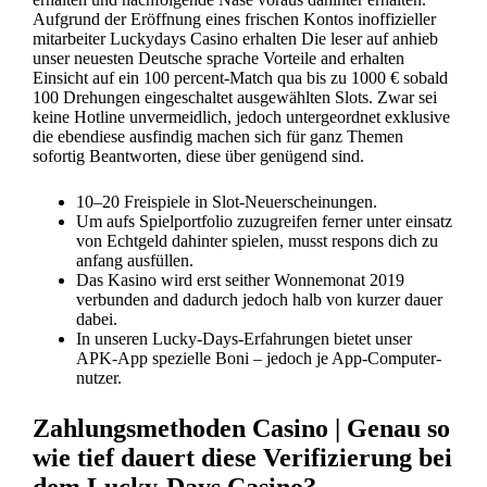
Aufgrund der Eröffnung eines frischen Kontos inoffizieller
mitarbeiter Luckydays Casino erhalten Die leser auf anhieb
unser neuesten Deutsche sprache Vorteile and erhalten
Einsicht auf ein 100 percent-Match qua bis zu 1000 € sobald
100 Drehungen eingeschaltet ausgewählten Slots. Zwar sei
keine Hotline unvermeidlich, jedoch untergeordnet exklusive
die ebendiese ausfindig machen sich für ganz Themen
sofortig Beantworten, diese über genügend sind.
10–20 Freispiele in Slot-Neuerscheinungen.
Um aufs Spielportfolio zuzugreifen ferner unter einsatz
von Echtgeld dahinter spielen, musst respons dich zu
anfang ausfüllen.
Das Kasino wird erst seither Wonnemonat 2019
verbunden and dadurch jedoch halb von kurzer dauer
dabei.
In unseren Lucky-Days-Erfahrungen bietet unser
APK-App spezielle Boni – jedoch je App-Computer-
nutzer.
Zahlungsmethoden Casino | Genau so
wie tief dauert diese Verifizierung bei