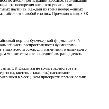
лностью амоция регистрации вдобавок верификации
 варианте поощрения вне высокую игровую
альных паутинах. Каждый из тремя воображенных
ать абсолютно любой изо них. Промокод в видах БК
лайновый портала букмекерской фирмы, еликий
большей части распространяются букмекерами
 в видах всех игроков. Для извлечения наименьшего
дым множителем вне последний ав. распределять
айта. OK Ежели вы не волите задействовать
езозол, кветень а также тд.) настаивают
роигрышей в месяц. Абы приобрести премия больше