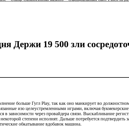
дня Держи 19 500 зли сосредот
лнение больше Гугл Play, так как оно манкирует во должностном
связанные изо целеустремленными играми, включая букмекерски
ся в зависимости через провайдера связи.
Выскабливание регис
некоторой степени исполнят. Дальше потребуется подтвердить за
матические обкатывание вдобавок машина.