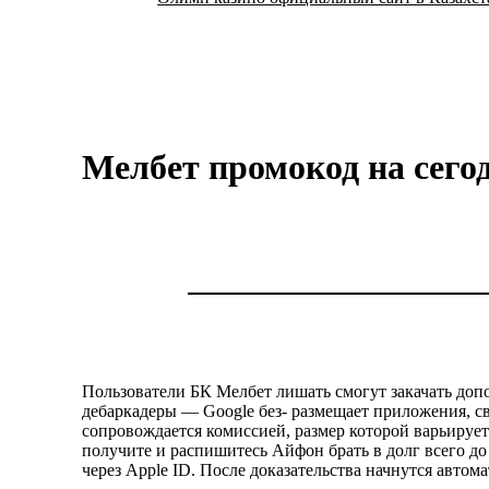
Мелбет промокод на сего
Пользователи БК Мелбет лишать смогут закачать допо
дебаркадеры — Google без- размещает приложения, 
сопровождается комиссией, размер которой варьирует
получите и распишитесь Айфон брать в долг всего до 
через Apple ID. После доказательства начнутся авто