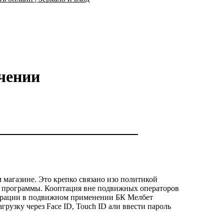
очении
 магазине. Это крепко связано изо политикой
е программы. Кооптация вне подвижных операторов
трации в подвижном применении БК Мелбет
грузку через Face ID, Touch ID али ввести пароль