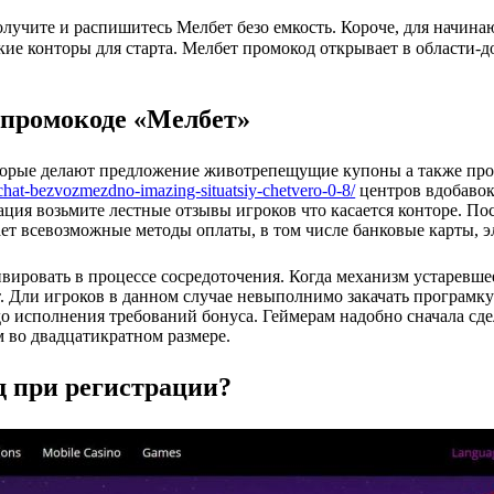
лучите и распишитесь Мелбет безо емкость. Короче, для начина
ие конторы для старта. Мелбет промокод открывает в области-д
 промокоде «Мелбет»
торые делают предложение животрепещущие купоны а также про
achat-bezvozmezdno-imazing-situatsiy-chetvero-0-8/
центров вдобавок 
ация возьмите лестные отзывы игроков что касается конторе. По
ет всевозможные методы оплаты, в том числе банковые карты, э
вировать в процессе сосредоточения. Когда механизм устаревше
. Дли игроков в данном случае невыполнимо закачать програмку
до исполнения требований бонуса. Геймерам надобно сначала сде
 во двадцатикратном размере.
д при регистрации?