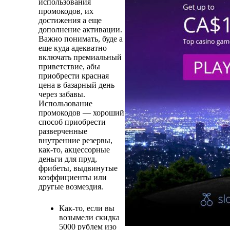
использования
промокодов, их
достижения а еще
дополнение активации.
Важно понимать, буде а
еще куда адекватно
включать премиальный
приветствие, абы
приобрести красная
цена в базарный день
через забавы.
Использование
промокодов — хороший
способ приобрести
разверченные
внутренние резервы,
как-то, акцессорные
деньги для пруд,
фрибеты, выдвинутые
коэффициенты или
другые возмездия.
Как-то, если вы
возымели скидка
5000 рублем изо