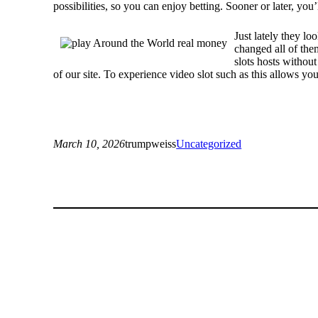
possibilities, so you can enjoy betting. Sooner or later, yo
Just lately they l
changed all of them
slots hosts withou
of our site. To experience video slot such as this allows you
March 10, 2026
trumpweiss
Uncategorized