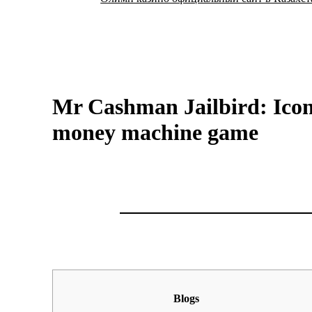
Mr Cashman Jailbird: Iconi
money machine game
Blogs