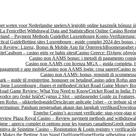
oet weten voor Nederlandse spelers
A legjobb online kaszinók bónusz ú
La FeniceBet Withdrawal Data and Statistics
Best Online Casino Registr
reland – Payment Methods Guide
Bet Luxembourg Konto‑Verifizierung: S
ctical Guide
Betting sites Luxembourg : guide complet 2024 des bonus, p
 Review: Lizenz, Bonus & Mobile App für Österreich
Boomerangbet ca
ite
Casibom – casino giriş ve bahis sitesi
Casino Greece: Πλήρης οδηγό
Casino non AAMS bonus: i metodi di pagamento consiglia
Casino non AAMS con licenza MGA – guida completa, b
 pagamenti e app mobile
Casino non AAMS login: cosa sapere
Casino n
Casino non AAMS: bonus, requisiti di scommessa 
 – guide til registrering, bonusser og betaling
Casino uden Rofus anme
 ligne Luxembourg : étapes et méthodes
Cricket Road Game Money Bonu
 Road Game Review: What You Need to Know
Cricket Road in India: F
vodce pro české hráče
Cygnus 2 Slot – umfassender Guide zu Features
en Rofus – sikkerhedsguide
Descărcare aplicație 1xbet – ce trebuie să șt
ermainan: Panduan pengesahan akaun dan langkah verifikasi
Download
Engelse Casino’s account verificatie: stap‑voor‑stap 
review Plaza Royal Casino – Review payment methods and withdrawal ti
igne : aperçu complet et options pour les joueurs canadiens
Greek onlin
nitiva de Spintime Casino – Registration & Login registro y verificaci
t Makes the Bettime App Stand Out
Home
Home
Hurtig udbetaling casi