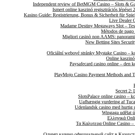
Independent review of BetMGM Casino – Slots & Games 
Ismert online kaszinó regisztrációs lépései
Kasino Guide: Registrierung, Bonus & Sicherheit für Spi
Live Dealer 
Madame Destiny Megaways Slot – Test
Métodos de pago 
Migliori casinò non AAMS: panoramica 
New Betting Sites Securit
Oficiální webové stránky Mystake Casino – kom
Online kaszinó 
Paysafecard casino online – den k
PlayMojo Casino Payment Methods and Th
Secret 2:
SlotsPalace online casino – 
Uafhængig vurdering af Tuca
Udenlandsk casino med hurtig u
Wingaga udělat ú
Ελληνικά Onl
Τα Καλυτερα Online Casino –
Олимп казино официальный сайт в Казахста