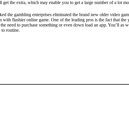
u’ll get the extra, which may enable you to get a large number of a lot mo
ooked the gambling enterprises eliminated the brand new older video gam
 with flashier online game. One of the leading pros is the fact that the
t the need to purchase something or even down load an app. You’ll as w
 to routine.