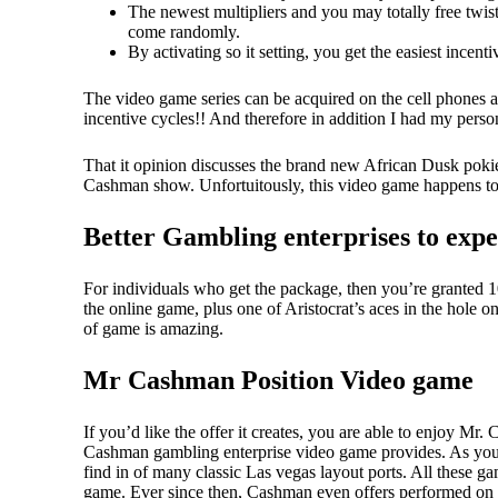
The newest multipliers and you may totally free twis
come randomly.
By activating so it setting, you get the easiest incent
The video game series can be acquired on the cell phones a
incentive cycles!! And therefore in addition I had my person
That it opinion discusses the brand new African Dusk pokie 
Cashman show. Unfortuitously, this video game happens to be
Better Gambling enterprises to exp
For individuals who get the package, then you’re granted 10
the online game, plus one of Aristocrat’s aces in the hole 
of game is amazing.
Mr Cashman Position Video game
If you’d like the offer it creates, you are able to enjoy M
Cashman gambling enterprise video game provides. As you poss
find in of many classic Las vegas layout ports. All these g
game. Ever since then, Cashman even offers performed on t