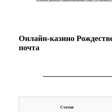
Онлайн-казино Рождестве
почта
Статьи