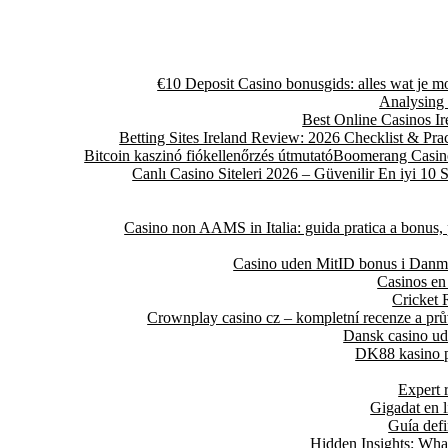
Skip
to
content
€10 Deposit Casino bonusgids: alles wat je m
Analysing 
Best Online Casinos I
Betting Sites Ireland Review: 2026 Checklist & Pra
Bitcoin kaszinó fiókellenőrzés útmutató
Boomerang Casino
Canlı Casino Siteleri 2026 – Güvenilir En iyi 10 S
Casino non AAMS in Italia: guida pratica a bonus,
Casino uden MitID bonus i Danmark
Casinos en
Cricket
Crownplay casino cz – kompletní recenze a prů
Dansk casino ud
DK88 kasino p
Expert 
Gigadat en l
Guía defi
Hidden Insights: Wha