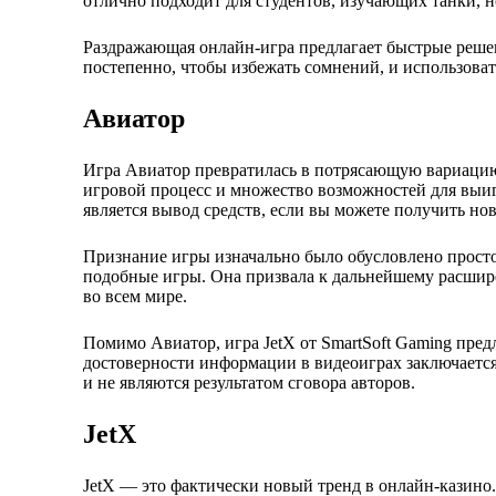
отлично подходит для студентов, изучающих танки, н
Раздражающая онлайн-игра предлагает быстрые решен
постепенно, чтобы избежать сомнений, и использоват
Авиатор
Игра Авиатор превратилась в потрясающую вариацию
игровой процесс и множество возможностей для вы
является вывод средств, если вы можете получить н
Признание игры изначально было обусловлено просто
подобные игры. Она призвала к дальнейшему расшир
во всем мире.
Помимо Авиатор, игра JetX от SmartSoft Gaming пре
достоверности информации в видеоиграх заключается
и не являются результатом сговора авторов.
JetX
JetX — это фактически новый тренд в онлайн-казино