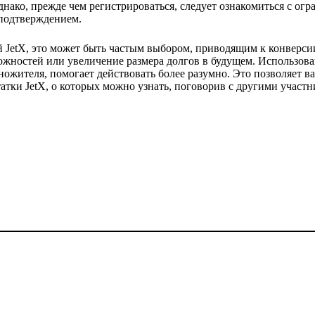
ако, прежде чем регистрироваться, следует ознакомиться с ог
 подтверждением.
 JetX, это может быть частым выбором, приводящим к конверси
жностей или увеличение размера долгов в будущем. Использова
ожителя, помогает действовать более разумно. Это позволяет вам
атки JetX, о которых можно узнать, поговорив с другими участ