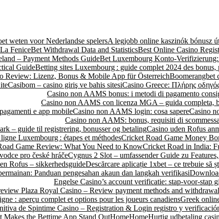
oet weten voor Nederlandse spelers
A legjobb online kaszinók bónusz ú
La FeniceBet Withdrawal Data and Statistics
Best Online Casino Registr
reland – Payment Methods Guide
Bet Luxembourg Konto‑Verifizierung: S
ctical Guide
Betting sites Luxembourg : guide complet 2024 des bonus, p
 Review: Lizenz, Bonus & Mobile App für Österreich
Boomerangbet ca
ite
Casibom – casino giriş ve bahis sitesi
Casino Greece: Πλήρης οδηγό
Casino non AAMS bonus: i metodi di pagamento consiglia
Casino non AAMS con licenza MGA – guida completa, b
 pagamenti e app mobile
Casino non AAMS login: cosa sapere
Casino n
Casino non AAMS: bonus, requisiti di scommessa 
 – guide til registrering, bonusser og betaling
Casino uden Rofus anme
 ligne Luxembourg : étapes et méthodes
Cricket Road Game Money Bonu
 Road Game Review: What You Need to Know
Cricket Road in India: F
vodce pro české hráče
Cygnus 2 Slot – umfassender Guide zu Features
en Rofus – sikkerhedsguide
Descărcare aplicație 1xbet – ce trebuie să șt
ermainan: Panduan pengesahan akaun dan langkah verifikasi
Download
Engelse Casino’s account verificatie: stap‑voor‑stap 
review Plaza Royal Casino – Review payment methods and withdrawal ti
igne : aperçu complet et options pour les joueurs canadiens
Greek onlin
nitiva de Spintime Casino – Registration & Login registro y verificaci
t Makes the Bettime App Stand Out
Home
Home
Hurtig udbetaling casi