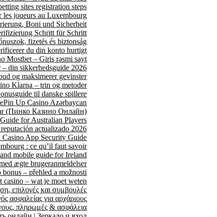
betting sites registration steps
ur les joueurs au Luxembourg
ierung, Boni und Sicherheit
fizierung Schritt für Schritt
ónuszok, fizetés és biztonság
ificerer du din konto hurtigt
 Mostbet – Giriş rəsmi sayt
 – din sikkerhedsguide 2026
lbud og maksimerer gevinster
ino Klarna – trin og metoder
nusguide til danske spillere
de
Pin Up Casino Azərbaycan
ışlar (Пинко Казино Онлайн)
Guide for Australian Players
 reputación actualizado 2026
 Casino App Security Guide
mbourg : ce qu’il faut savoir
 and mobile guide for Ireland
 med ægte brugeranmeldelser
 bonus – přehled a možnosti
t casino – wat je moet weten
η, επιλογές και συμβουλές
ός ασφαλείας για αρχάριους
νους, πληρωμές & ασφάλεια
ь онлайн | Зеркало и вход