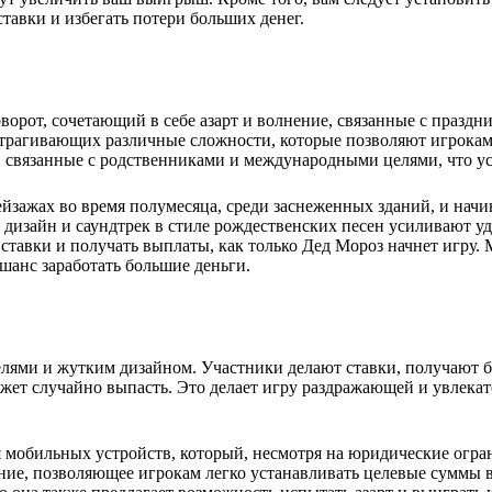
тавки и избегать потери больших денег.
говорот, сочетающий в себе азарт и волнение, связанные с праз
затрагивающих различные сложности, которые позволяют игрокам
 связанные с родственниками и международными целями, что ус
зажах во время полумесяца, среди заснеженных зданий, и начин
зайн и саундтрек в стиле рождественских песен усиливают удо
 ставки и получать выплаты, как только Дед Мороз начнет игру. 
шанс заработать большие деньги.
телями и жутким дизайном. Участники делают ставки, получают 
жет случайно выпасть. Это делает игру раздражающей и увлекате
 мобильных устройств, который, несмотря на юридические огра
ние, позволяющее игрокам легко устанавливать целевые суммы 