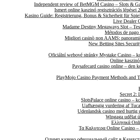
Independent review of BetMGM Casino – Slots & Games 
Ismert online kaszinó regisztrációs lépései
Kasino Guide: Registrierung, Bonus & Sicherheit für Spi
Live Dealer 
Madame Destiny Megaways Slot – Test
Métodos de pago 
Migliori casinò non AAMS: panoramica 
New Betting Sites Securit
Oficiální webové stránky Mystake Casino – kom
Online kaszinó 
Paysafecard casino online – den k
PlayMojo Casino Payment Methods and Th
Secret 2:
SlotsPalace online casino – 
Uafhængig vurdering af Tuca
Udenlandsk casino med hurtig u
Wingaga udělat ú
Ελληνικά Onl
Τα Καλυτερα Online Casino –
Олимп казино официальный сайт в Казахста