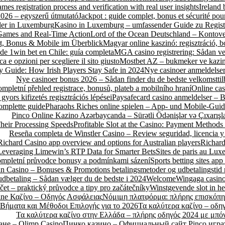
registration process and verification with real user insights
Ireland 
 2026 – egyszerű útmutató
Jackpot : guide complet, bonus et sécurité po
eler in Luxemburg
Kasino in Luxemburg – umfassender Guide zu Registr
Games and Real-Time Action
Lord of the Ocean Deutschland – Kontoveri
, Bonus & Mobile im Überblick
Magyar online kaszinó: regisztráció, b
de 1win bet en Chile: guía completa
MGA casino registrering: Sådan ver
e opzioni per scegliere il sito giusto
Mostbet AZ – bukmeker ve kazino
y Guide: How Irish Players Stay Safe in 2024
Nye casinoer anmeldelser
Nye casinoer bonus 2026 – Sådan finder du de bedste velkomstti
pletní přehled registrace, bonusů, plateb a mobilního hraní
Online cas
gyors kifizetés regisztrációs lépései
Paysafecard casino anmeldelser – Bo
omplette guide
Pharaohs Riches online spielen – App- und Mobile-Gui
Pinco Online Kazino Azərbaycanda – Sürətli Ödənişlər və Çıxar
eir Processing Speeds
Profitable Slot at the Casino: Payment Methods 
Reseña completa de Winstler Casino – Review seguridad, licencia y
Richard Casino app overview and options for Australian players
Richard
 Leveraging Limewin’s RTP Data for Smarter Bets
Sites de paris au Luxe
kompletní průvodce bonusy a podmínkami sázení
Sports betting sites app
n Casino – Bonuses & Promotions betalingsmetoder og udbetalingstid
dbetaling – Sådan vælger du de bedste i 2024
Welcome
Wingaga casino
čet – praktický průvodce a tipy pro začátečníky
Winstgevende slot in he
ine Καζίνο – Οδηγός Ασφάλειας
Νόμιμη πλατφόρμα: πλήρης επισκόπησ
 Βήματα και Μέθοδοι Επιλογής για το 2026
Τα καλύτερα καζίνο – οδηγ
Τα καλύτερα καζίνο στην Ελλάδα – πλήρης οδηγός 2024 με μπό
не – Olimp Casino
Пинко казино – Официальный сайт Pinco играт