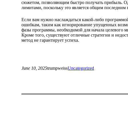
сюжетом, позволяющим быстро получать прибыль. Одн
лимитами, поскольку это является общим последним
Если вам нужно наслаждаться какой-либо программой
ошибкам, таким как игнорирование упущенных возмо
фазы программы, необходимой для начала целевого мн
Кроме того, существуют отличные стратегии и недост
метод не гарантирует успеха.
June 10, 2025
trumpweiss
Uncategorized