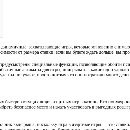
но динамичные, захватывающие игры, которые мгновенно снимают
имости от размера ставки; если вы будете ждать дольше, вы пр
 предусмотрены специальные функции, позволяющие обойти пси
рибыточные автоматы для игры, поигрывать в какие одно удовле
уденты получают, просто потому что они потратили много денег
мых быстрорастущих видов азартных игр в казино. Его популярно
брать безопасное место и начать участвовать в выгодных розыг
точник выигрыша, поскольку игра в азартные игры — это ставк
гут увеличить ваш выигрыш. Кроме того, вам следует установит