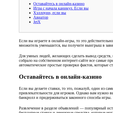
Оставайтесь в онлайн-казино
Игра с начала каникул. Если вы
Хэллоуин, если вы
Авиатор
JetX
Если вы играете в онлайн-игры, то это действитель
множитель уменьшится, вы получите выигрыш в завис
Для умных людей, желающих сделать вывод средств,
собрало на собственном интернет-сайте все самые п
автоматические простые проверки фактов, которые ст
Оставайтесь в онлайн-казино
Если вы делаете ставки, то это, пожалуй, один из са
привлекательности для игроков. Однако вам нужно вы
банкролл и придерживаться законного способа игры.
Развлечение в разделе объявлений — популярный ис
бесплатные ставки и денежные средства, которые мо