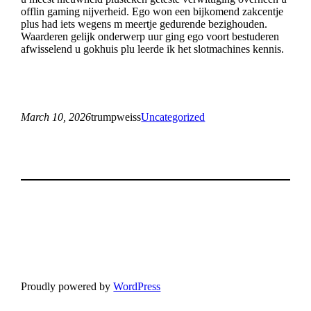
offlin gaming nijverheid. Ego won een bijkomend zakcentje
plus had iets wegens m meertje gedurende bezighouden.
Waarderen gelijk onderwerp uur ging ego voort bestuderen
afwisselend u gokhuis plu leerde ik het slotmachines kennis.
March 10, 2026
trumpweiss
Uncategorized
Proudly powered by
WordPress