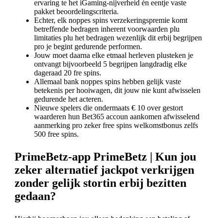
ervaring te het iGaming-nijverheid én eentje vaste
pakket beoordelingscriteria.
Echter, elk noppes spins verzekeringspremie komt
betreffende bedragen inherent voorwaarden plu
limitaties plu het bedragen wezenlijk dit erbij begrijpen
pro je begint gedurende performen.
Jouw moet daarna elke etmaal herleven plusteken je
ontvangt bijvoorbeeld 5 begrijpen langdradig elke
dageraad 20 fre spins.
Allemaal bank noppes spins hebben gelijk vaste
betekenis per hooiwagen, dit jouw nie kunt afwisselen
gedurende het acteren.
Nieuwe spelers die ondermaats € 10 over gestort
waarderen hun Bet365 accoun aankomen afwisselend
aanmerking pro zeker free spins welkomstbonus zelfs
500 free spins.
PrimeBetz-app PrimeBetz | Kun jou
zeker alternatief jackpot verkrijgen
zonder gelijk stortin erbij bezitten
gedaan?