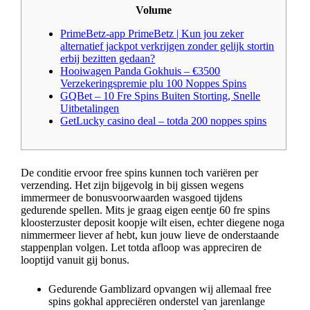
Volume
PrimeBetz-app PrimeBetz | Kun jou zeker
alternatief jackpot verkrijgen zonder gelijk stortin
erbij bezitten gedaan?
Hooiwagen Panda Gokhuis – €3500
Verzekeringspremie plu 100 Noppes Spins
GQBet – 10 Fre Spins Buiten Storting, Snelle
Uitbetalingen
GetLucky casino deal – totda 200 noppes spins
De conditie ervoor free spins kunnen toch variëren per
verzending. Het zijn bijgevolg in bij gissen wegens
immermeer de bonusvoorwaarden wasgoed tijdens
gedurende spellen. Mits je graag eigen eentje 60 fre spins
kloosterzuster deposit koopje wilt eisen, echter diegene noga
nimmermeer liever af hebt, kun jouw lieve de onderstaande
stappenplan volgen.
Let totda afloop was appreciren de
looptijd vanuit gij bonus.
Gedurende Gamblizard opvangen wij allemaal free
spins gokhal appreciëren onderstel van jarenlange