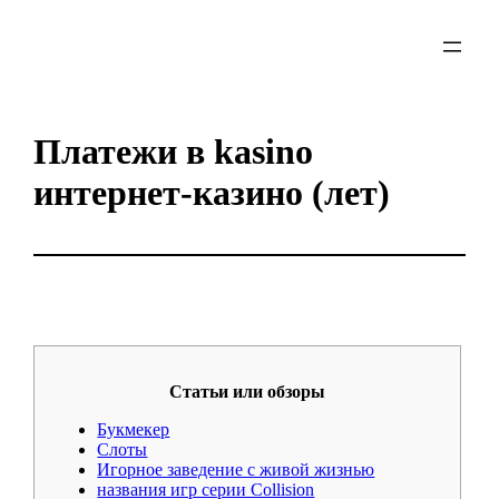
Skip
to
content
Платежи в kasino
интернет-казино (лет)
Статьи или обзоры
Букмекер
Слоты
Игорное заведение с живой жизнью
названия игр серии Collision