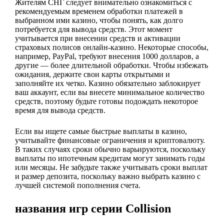
Жителям СНГ следует внимательно ознакомиться с
рекомендуемым временем обработки платежей в
выбранном ими казино, чтобы понять, как долго
потребуется для вывода средств. Этот момент
учитывается при внесении средств и активации
страховых полисов онлайн-казино. Некоторые способы,
например, PayPal, требуют внесения 1000 долларов, а
другие — более длительной обработки. Чтобы избежать
ожидания, держите свои карты открытыми и
заполняйте их четко. Казино обязательно заблокирует
ваш аккаунт, если вы внесете минимальное количество
средств, поэтому будьте готовы подождать некоторое
время для вывода средств.
Если вы ищете самые быстрые выплаты в казино,
учитывайте финансовые ограничения и криптовалюту.
В таких случаях сроки обычно варьируются, поскольку
выплаты по ипотечным кредитам могут занимать годы
или месяцы. Не забудьте также учитывать сроки выплат
и размер депозита, поскольку важно выбрать казино с
лучшей системой пополнения счета.
названия игр серии Collision