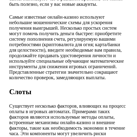
быть полезно, если у вас новые аккаунты.
Самые известные онлайн-казино используют
небольшие мошеннические схемы для ускорения
получения выигрышей. Несколько простых систем
могут помочь получить деньги быстрее: приобретите
систему пополнения счета, регулируемую вашими
потребностями (криптовалюта для огня; карта/банки
для целостности), введите необходимые вам правила,
продолжайте продавать удостоверения личности и
используйте специальные обучающие математические
инструменты для снижения игровых ограничений.
Представленные стратегии значительно сокращают
количество проверок, замедляющих выплаты.
Слоты
Существует несколько факторов, влияющих на процесс
оплаты в игровых автоматах. Примерами таких
факторов являются используемые методы оплаты,
встроенные механизмы онлайн-казино и внешние
факторы, такие как необходимость экономии в течение
часа. Эти компоненты могут увеличить риски