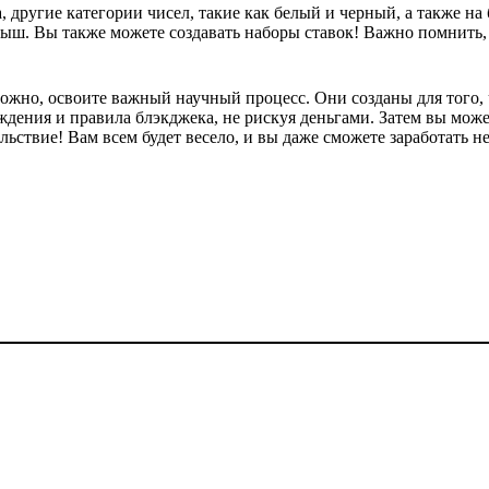
ла, другие категории чисел, такие как белый и черный, а также н
рыш. Вы также можете создавать наборы ставок! Важно помнить, 
можно, освоите важный научный процесс. Они созданы для того,
дения и правила блэкджека, не рискуя деньгами. Затем вы може
льствие! Вам всем будет весело, и вы даже сможете заработать н