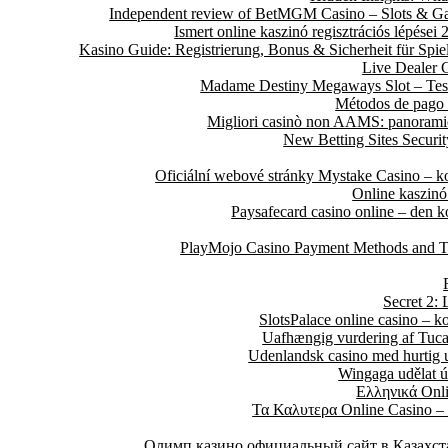
Independent review of BetMGM Casino – Slots & Games 
Ismert online kaszinó regisztrációs lépései
Kasino Guide: Registrierung, Bonus & Sicherheit für Spi
Live Dealer 
Madame Destiny Megaways Slot – Test
Métodos de pago 
Migliori casinò non AAMS: panoramica 
New Betting Sites Securit
Oficiální webové stránky Mystake Casino – kom
Online kaszinó 
Paysafecard casino online – den k
PlayMojo Casino Payment Methods and Th
Secret 2:
SlotsPalace online casino – 
Uafhængig vurdering af Tuca
Udenlandsk casino med hurtig u
Wingaga udělat ú
Ελληνικά Onl
Τα Καλυτερα Online Casino –
Олимп казино официальный сайт в Казахста