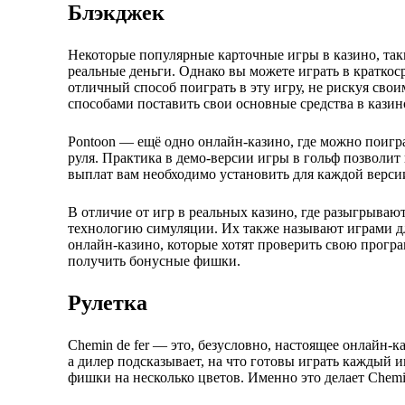
Блэкджек
Некоторые популярные карточные игры в казино, таки
реальные деньги. Однако вы можете играть в краткос
отличный способ поиграть в эту игру, не рискуя сво
способами поставить свои основные средства в кази
Pontoon — ещё одно онлайн-казино, где можно поигра
руля. Практика в демо-версии игры в гольф позволи
выплат вам необходимо установить для каждой верси
В отличие от игр в реальных казино, где разыгрываю
технологию симуляции. Их также называют играми дл
онлайн-казино, которые хотят проверить свою програ
получить бонусные фишки.
Рулетка
Chemin de fer — это, безусловно, настоящее онлайн-
а дилер подсказывает, на что готовы играть каждый 
фишки на несколько цветов. Именно это делает Chemi