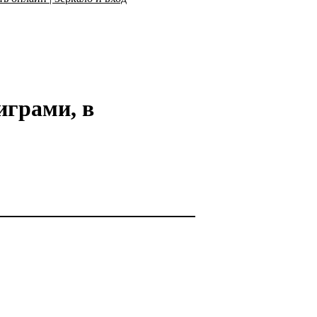
играми, в