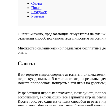
Слоты
Покер
Блэкджек
Рулетка
Онлайн-казино, предлагающие симуляторы на флеш-на
отличный способ познакомиться с игровым миром и ис
Множество онлайн-казино предлагают бесплатные де
опыт.
Слоты
В интернете видеопокерные автоматы привлекательны
не рискуя деньгами. В отличие от игр на реальные д
можете попробовать поиграть в эти игры на удобном у
Разработчики игровых автоматов, пожалуйста, попроб
ассортимент, включающий все варианты игр на реал
Кроме того, это один из лучших способов играть в и
может потребоваться сделать игру бесплатной перед 