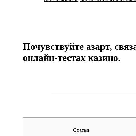
Почувствуйте азарт, свя
онлайн-тестах казино.
Статьи